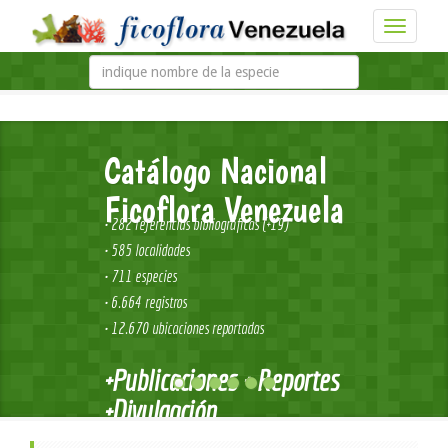
Catálogo Nacional
Ficoflora Venezuela
• 282
referencias bibliográficas (+19)
• 585
localidades
• 711
especies
• 6.664
registros
• 12.670
ubicaciones reportadas
+Publicaciones + Reportes
+Divulgación