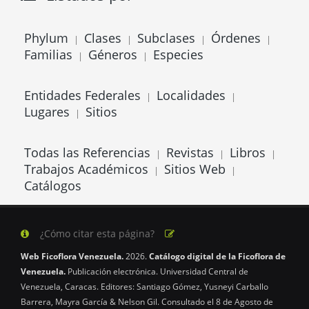
Phylum
Clases
Subclases
Órdenes
|
|
|
|
Familias
Géneros
Especies
|
|
Entidades Federales
Localidades
|
|
Lugares
Sitios
|
Todas las Referencias
Revistas
Libros
|
|
|
Trabajos Académicos
Sitios Web
|
|
Catálogos
¿Cómo citar esta página?
Web Ficoflora Venezuela.
2026.
Catálogo digital de la Ficoflora de
Venezuela.
Publicación electrónica. Universidad Central de
Venezuela, Caracas. Editores: Santiago Gómez, Yusneyi Carballo
Barrera, Mayra García & Nelson Gil. Consultado el 8 de Agosto de