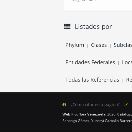
Listados por
Phylum
Clases
Subcla
|
|
Entidades Federales
Loc
|
Todas las Referencias
Re
|
¿Cómo citar esta página?
Web Ficoflora Venezuela.
2026.
Catálogo
Santiago Gómez, Yusneyi Carballo Barrera