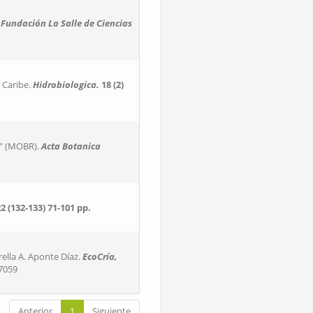
Fundación La Salle de Ciencias
 Caribe.
Hidrobiologica.
18 (2)
n" (MOBR).
Acta Botanica
2 (132-133)
71-101 pp.
ella A. Aponte Díaz.
EcoCría,
7059
Anterior
1
Siguiente