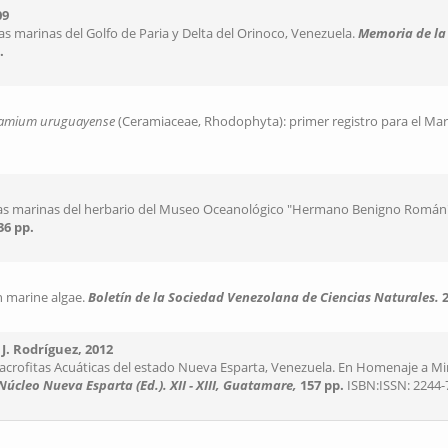
09
s marinas del Golfo de Paria y Delta del Orinoco, Venezuela.
Memoria de la 
.
amium uruguayense
(Ceramiaceae, Rhodophyta): primer registro para el Mar
lgas marinas del herbario del Museo Oceanológico "Hermano Benigno Romá
36 pp.
n marine algae.
Boletín de la Sociedad Venezolana de Ciencias Naturales.
2
J. Rodríguez, 2012
crofitas Acuáticas del estado Nueva Esparta, Venezuela. En Homenaje a Mir
 Núcleo Nueva Esparta (Ed.).
XII - XIII, Guatamare,
157 pp.
ISBN:ISSN: 2244-