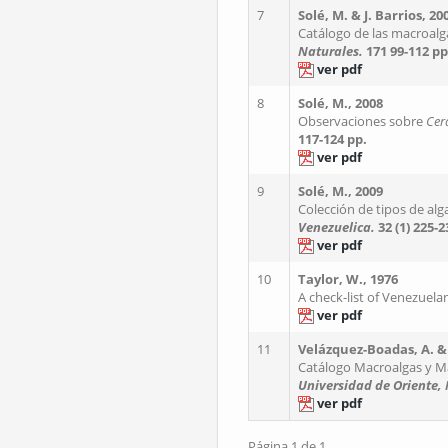
7
Solé, M. & J. Barrios, 20
Catálogo de las macroalga
Naturales.
171
99-112 pp
ver pdf
8
Solé, M., 2008
Observaciones sobre
Cer
117-124 pp.
ver pdf
9
Solé, M., 2009
Colección de tipos de a
Venezuelica.
32 (1)
225-2
ver pdf
10
Taylor, W., 1976
A check-list of Venezuela
ver pdf
11
Velázquez-Boadas, A. & 
Catálogo Macroalgas y Ma
Universidad de Oriente,
ver pdf
Página 1 de 1