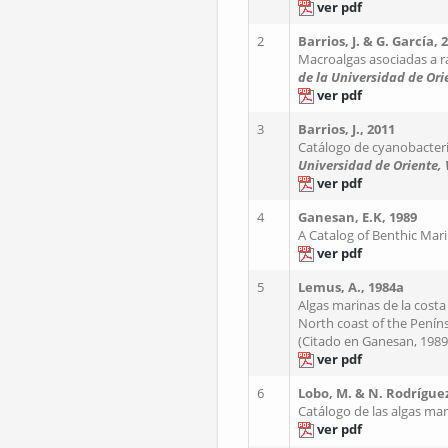
ver pdf
2
Barrios, J. & G. García, 
Macroalgas asociadas a 
de la Universidad de Ori
ver pdf
3
Barrios, J., 2011
Catálogo de cyanobacter
Universidad de Oriente,
ver pdf
4
Ganesan, E.K, 1989
A Catalog of Benthic Mar
ver pdf
5
Lemus, A., 1984a
Algas marinas de la costa
North coast of the Peníns
(Citado en Ganesan, 1989
ver pdf
6
Lobo, M. & N. Rodríguez
Catálogo de las algas ma
ver pdf