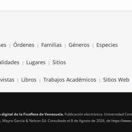
ses
Órdenes
Familias
Géneros
Especies
|
|
|
|
alidades
Lugares
Sitios
|
|
vistas
Libros
Trabajos Académicos
Sitios Web
|
|
|
 digital de la Ficoflora de Venezuela.
Publicación electrónica. Universidad Cent
, Mayra García & Nelson Gil. Consultado el 8 de Agosto de 2026, de
https://www.