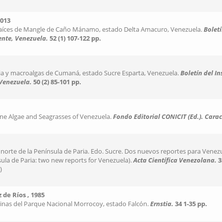
2013
raíces de Mangle de Caño Mánamo, estado Delta Amacuro, Venezuela.
Boletí
ente, Venezuela.
52 (1)
107-122 pp.
ia y macroalgas de Cumaná, estado Sucre Esparta, Venezuela.
Boletín del I
 Venezuela.
50 (2)
85-101 pp.
ine Algae and Seagrasses of Venezuela.
Fondo Editorial CONICIT (Ed.).
Carac
 norte de la Península de Paria. Edo. Sucre. Dos nuevos reportes para Venez
ula de Paria: two new reports for Venezuela).
Acta Científica Venezolana.
3
)
 de Ríos , 1985
rinas del Parque Nacional Morrocoy, estado Falcón.
Ernstia.
34
1-35 pp.