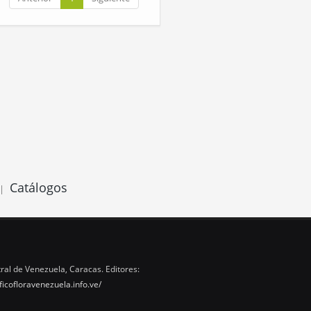
Catálogos
|
ral de Venezuela, Caracas. Editores:
ficofloravenezuela.info.ve/