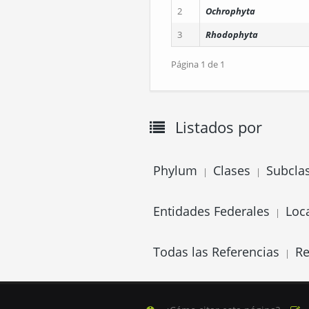
2
Ochrophyta
3
Rhodophyta
Página 1 de 1
Listados por
Phylum
Clases
Subcla
|
|
Entidades Federales
Loc
|
Todas las Referencias
Re
|