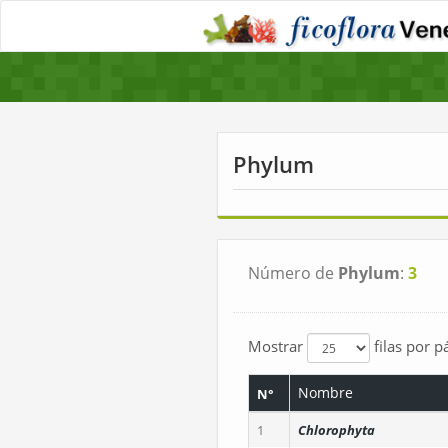
Phylum
Número de
Phylum
:
3
Mostrar
filas por p
Nombre
N°
1
Chlorophyta