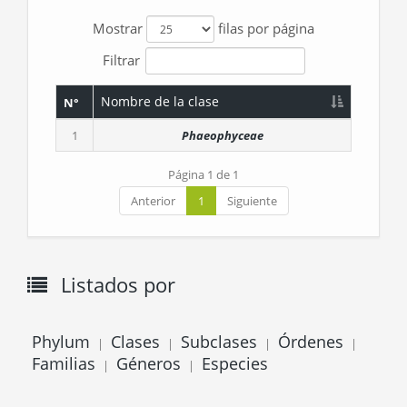
Mostrar
filas por página
Filtrar
Nombre de la clase
N°
1
Phaeophyceae
Página 1 de 1
Anterior
1
Siguiente
Listados por
Phylum
Clases
Subclases
Órdenes
|
|
|
|
Familias
Géneros
Especies
|
|