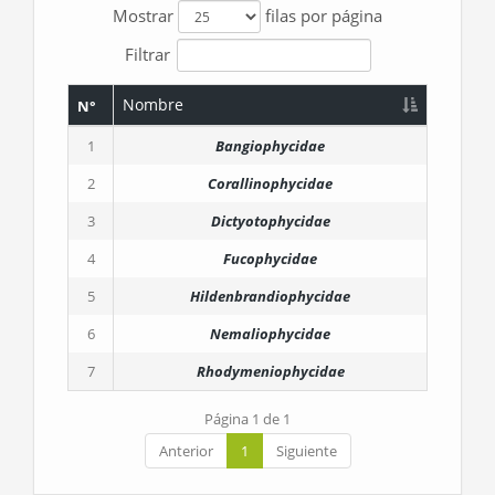
Mostrar
filas por página
Filtrar
Nombre
N°
1
Bangiophycidae
2
Corallinophycidae
3
Dictyotophycidae
4
Fucophycidae
5
Hildenbrandiophycidae
6
Nemaliophycidae
7
Rhodymeniophycidae
Página 1 de 1
Anterior
1
Siguiente