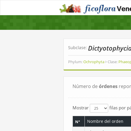
Dictyotophyci
Subclase:
Phylum:
Ochrophyta
Clase:
Phaeo
Número de
órdenes
repor
Mostrar
filas por p
Nombre del orden
N°