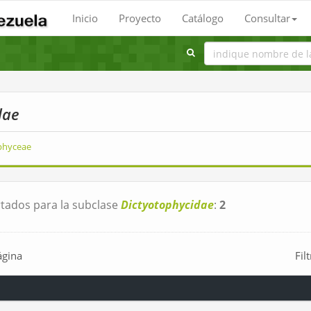
Inicio
Proyecto
Catálogo
Consultar
dae
phyceae
tados para la subclase
Dictyotophycidae
:
2
ágina
Fil