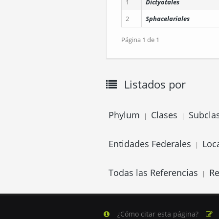
1
Dictyotales
2
Sphacelariales
Página 1 de 1
Listados por
Phylum
Clases
Subcla
|
|
Entidades Federales
Loc
|
Todas las Referencias
Re
|
¿Cómo citar esta página?