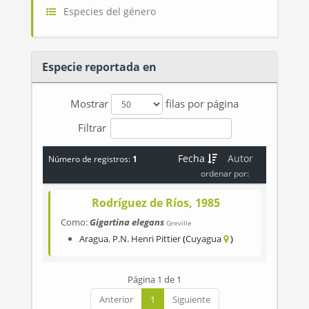
Especies del género
Especie reportada en
Mostrar
filas por página
Filtrar
Fecha
Autor
Número de registros:
1
ordenar por:
Rodríguez de Ríos, 1985
Como:
Gigartina elegans
Greville
Aragua
,
P.N. Henri Pittier
Cuyagua
Página 1 de 1
Anterior
1
Siguiente