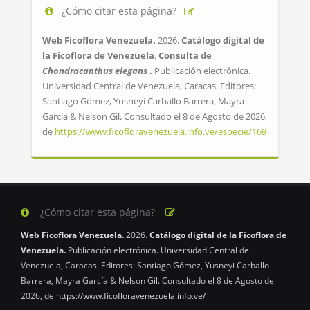
¿Cómo citar esta página?
Web Ficoflora Venezuela.
2026.
Catálogo digital de
la Ficoflora de Venezuela
.
Consulta de
Chondracanthus elegans
.
Publicación electrónica.
Universidad Central de Venezuela, Caracas. Editores:
Santiago Gómez, Yusneyi Carballo Barrera, Mayra
García & Nelson Gil. Consultado el 8 de Agosto de 2026,
de
https://www.ficofloravenezuela.info.ve/especie/169
¿Cómo citar esta página?
Web Ficoflora Venezuela.
2026.
Catálogo digital de la Ficoflora de
Venezuela.
Publicación electrónica. Universidad Central de
Venezuela, Caracas. Editores: Santiago Gómez, Yusneyi Carballo
Barrera, Mayra García & Nelson Gil. Consultado el 8 de Agosto de
2026, de
https://www.ficofloravenezuela.info.ve/