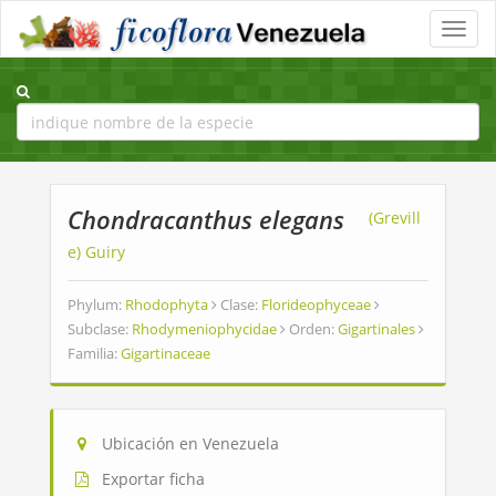
Toggle
naviga
Chondracanthus elegans
(Grevill
e) Guiry
Phylum:
Rhodophyta
Clase:
Florideophyceae
Subclase:
Rhodymeniophycidae
Orden:
Gigartinales
Familia:
Gigartinaceae
Ubicación en Venezuela
Exportar ficha