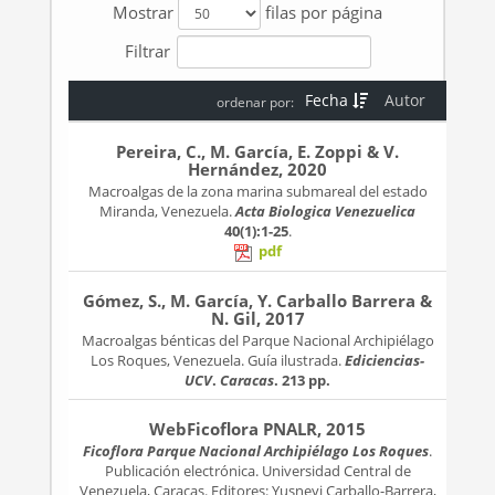
Mostrar
filas por página
Filtrar
Fecha
Autor
ordenar por:
Pereira, C., M. García, E. Zoppi & V.
Hernández, 2020
Macroalgas de la zona marina submareal del estado
Miranda, Venezuela.
Acta Biologica Venezuelica
40(1):1-25
.
pdf
Gómez, S., M. García, Y. Carballo Barrera &
N. Gil, 2017
Macroalgas bénticas del Parque Nacional Archipiélago
Los Roques, Venezuela. Guía ilustrada.
Ediciencias-
UCV
.
Caracas
. 213 pp.
WebFicoflora PNALR, 2015
Ficoflora Parque Nacional Archipiélago Los Roques
.
Publicación electrónica. Universidad Central de
Venezuela, Caracas. Editores: Yusneyi Carballo-Barrera,