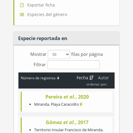
Exportar ficha
Especies del género
Especie reportada en
Mostrar
filas por página
Filtrar
Fecha
Autor
Número de registros:
4
ordenar por:
Pereira
et al.
, 2020
Miranda
,
Playa Caracolito
Gómez
et al.
, 2017
Territorio Insular Francisco de Miranda
,