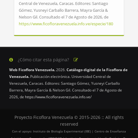
Central de Venezuela, Caracas. Editores: Santiago
Gómez, Yusneyi Carballo Barrera, Mayra García &
Nelson Gil. Consultado el 7 de Agosto de 2026, de
https://www.ficofloravenezuela.info.ve/especie/180
¿Cómo citar esta página?
Web Ficoflora Venezuela.
2026.
Catálogo digital de la Ficoflora de
Venezuela.
Publicación electrónica. Universidad Central de
Venezuela, Caracas. Editores: Santiago Gómez, Yusneyi Carballo
Barrera, Mayra García & Nelson Gil. Consultado el 7 de Agosto de
2026, de
https://www.ficofloravenezuela.info.ve/
Proyecto Ficoflora Venezuela © 2015-2026 :: All rights
reserved
Con el apoyo: Instituto de Biología Experimental (IBE) | Centro de Enseñanza