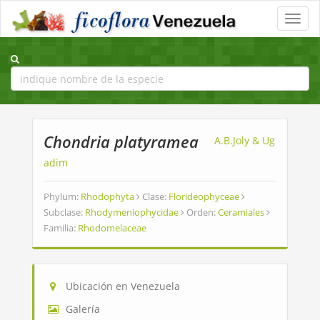
Toggle
naviga
Chondria platyramea
A.B.Joly & Ug
adim
Phylum:
Rhodophyta
Clase:
Florideophyceae
Subclase:
Rhodymeniophycidae
Orden:
Ceramiales
Familia:
Rhodomelaceae
Ubicación en Venezuela
Galería