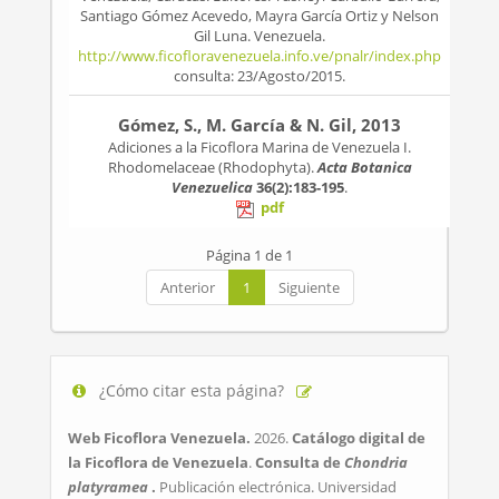
Santiago Gómez Acevedo, Mayra García Ortiz y Nelson
Gil Luna. Venezuela.
http://www.ficofloravenezuela.info.ve/pnalr/index.php
consulta: 23/Agosto/2015.
Gómez, S., M. García & N. Gil, 2013
Adiciones a la Ficoflora Marina de Venezuela I.
Rhodomelaceae (Rhodophyta).
Acta Botanica
Venezuelica
36(2):183-195
.
pdf
Página 1 de 1
Anterior
1
Siguiente
¿Cómo citar esta página?
Web Ficoflora Venezuela.
2026.
Catálogo digital de
la Ficoflora de Venezuela
.
Consulta de
Chondria
platyramea
.
Publicación electrónica. Universidad