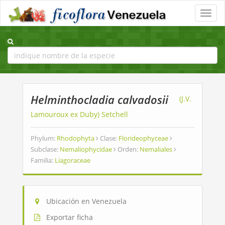
Toggle
naviga
Helminthocladia calvadosii
(J.V.
Lamouroux ex Duby) Setchell
Phylum:
Rhodophyta
Clase:
Florideophyceae
Subclase:
Nemaliophycidae
Orden:
Nemaliales
Familia:
Liagoraceae
Ubicación en Venezuela
Exportar ficha