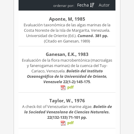
Fecha
Autor
ordenar por:
Aponte, M, 1985
Evaluación taxonómica de las algas marinas de la
Costa Noreste de la Isla de Margarita, Venezuela.
Universidad de Oriente (Ed.).
Cumaná
. 381 pp.
(Citado en Ganesan, 1989)
Ganesan, E.K., 1983
Evaluación de la flora macrobentónica (macroalgas
y fanerogamas marinas) de la cuenca del Tuy-
Cariaco, Venezuela.
Boletín del Instituto
Oceanográfico de la Universidad de Oriente,
Venezuela
22(1-2):145-175
.
pdf
Taylor, W., 1976
A check-list of Venezuelan marine algae.
Boletín de
la Sociedad Venezolana de Ciencias Naturales
.
22(132-133)
71-101 pp.
pdf