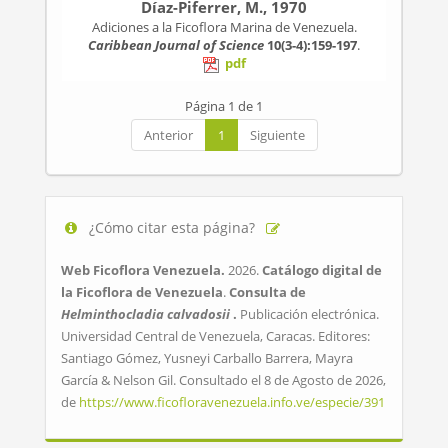
Díaz-Piferrer, M., 1970
Adiciones a la Ficoflora Marina de Venezuela.
Caribbean Journal of Science
10(3-4):159-197
.
pdf
Página 1 de 1
Anterior
1
Siguiente
¿Cómo citar esta página?
Web Ficoflora Venezuela.
2026.
Catálogo digital de
la Ficoflora de Venezuela
.
Consulta de
Helminthocladia calvadosii
.
Publicación electrónica.
Universidad Central de Venezuela, Caracas. Editores:
Santiago Gómez, Yusneyi Carballo Barrera, Mayra
García & Nelson Gil. Consultado el 8 de Agosto de 2026,
de
https://www.ficofloravenezuela.info.ve/especie/391