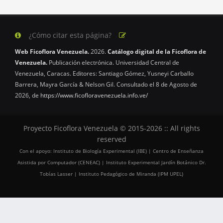
¿Cómo citar esta página?
Web Ficoflora Venezuela.
2026.
Catálogo digital de la Ficoflora de
Venezuela.
Publicación electrónica. Universidad Central de
Venezuela, Caracas. Editores: Santiago Gómez, Yusneyi Carballo
Barrera, Mayra García & Nelson Gil. Consultado el 8 de Agosto de
2026, de
https://www.ficofloravenezuela.info.ve/
Proyecto Ficoflora Venezuela © 2015-2026 :: All rights
reserved
Con el apoyo: Instituto de Biología Experimental (IBE) | Centro de Enseñanza
Asistida por Computador (CENEAC) | Instituto Experimental Jardín Botánico Dr.
Tobías Lasser | Instituto Pedagógico de Miranda (IPM UPEL)