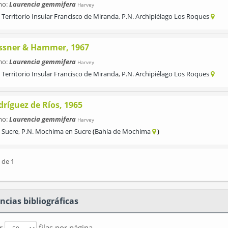
mo:
Laurencia gemmifera
Harvey
Territorio Insular Francisco de Miranda
,
P.N. Archipiélago Los Roques
ssner & Hammer, 1967
mo:
Laurencia gemmifera
Harvey
Territorio Insular Francisco de Miranda
,
P.N. Archipiélago Los Roques
dríguez de Ríos, 1965
mo:
Laurencia gemmifera
Harvey
Sucre
,
P.N. Mochima en Sucre
Bahía de Mochima
 de 1
ncias bibliográficas
ar
filas por página