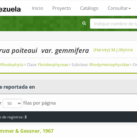
Inicio
Proyecto
Catálogo
Consultar
rua poiteaui
var. gemmifera
(Harvey) M.J.Wynne
Rhodophyta
Clase:
Florideophyceae
Subclase:
Rhodymeniophycidae
Or
e reportada en
ar
filas por página
 de registros:
3
mmer & Gessner, 1967