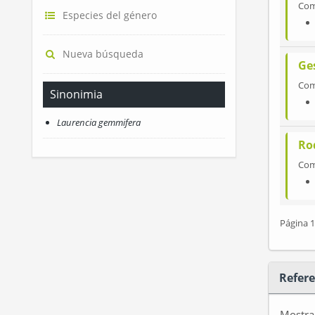
Co
Especies del género
Nueva búsqueda
Ge
Co
Sinonimia
Laurencia gemmifera
Ro
Co
Página 1
Refere
Mostr