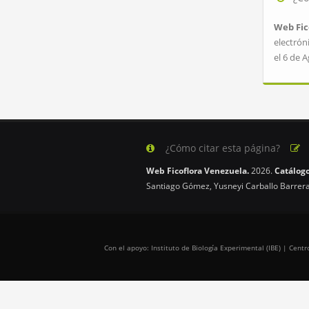
Web Fic
electrón
el 6 de 
¿Cómo citar esta página?
Web Ficoflora Venezuela.
2026.
Catálogo
Santiago Gómez, Yusneyi Carballo Barrera
Con el apoyo: Instituto de Biología Experimental (IBE) | Cen