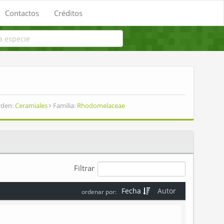
Contactos
Créditos
den:
Ceramiales
Familia:
Rhodomelaceae
Filtrar
Fecha
Autor
ordenar por: