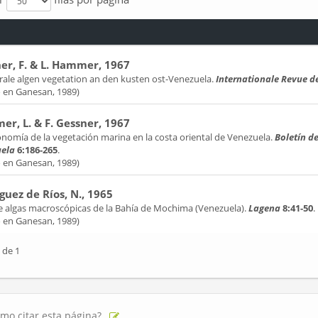
er, F. & L. Hammer, 1967
orale algen vegetation an den kusten ost-Venezuela.
Internationale Revue 
o en Ganesan, 1989)
r, L. & F. Gessner, 1967
onomía de la vegetación marina en la costa oriental de Venezuela.
Boletín de
ela
6:186-265
.
o en Ganesan, 1989)
guez de Ríos, N., 1965
de algas macroscópicas de la Bahía de Mochima (Venezuela).
Lagena
8:41-50
.
o en Ganesan, 1989)
 de 1
mo citar esta página?