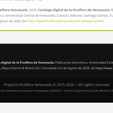
oflora Venezuela.
2026.
Catálogo digital de la Ficoflora de Venezuela
.
ica. Universidad Central de Venezuela, Caracas. Editores: Santiago Gómez, Y
Agosto de 2026, de
https://www.ficofloravenezuela.info.ve/especie/642
 digital de la Ficoflora de Venezuela.
Publicación electrónica. Universidad Cent
, Mayra García & Nelson Gil. Consultado el 6 de Agosto de 2026, de
https://www.
Proyecto Ficoflora Venezuela © 2015-2026 :: All rights reserved
tro de Enseñanza Asistida por Computador (CENEAC) | Instituto Experimental Jardín Botánico D