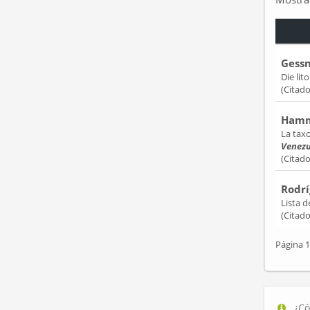
Gessn
Die lit
(Citad
Hamme
La tax
Venezu
(Citad
Rodrí
Lista 
(Citad
Página 1
¿Có