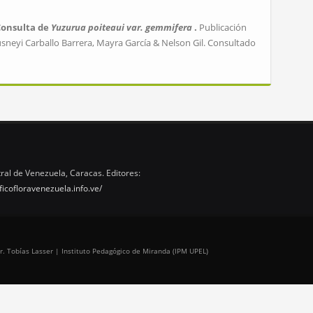
Consulta de
Yuzurua poiteaui var. gemmifera
.
Publicación
usneyi Carballo Barrera, Mayra García & Nelson Gil. Consultado
ral de Venezuela, Caracas. Editores:
ficofloravenezuela.info.ve/
r. Tobías Lasser | Instituto Pedagógico de Miranda (IPM UPEL)