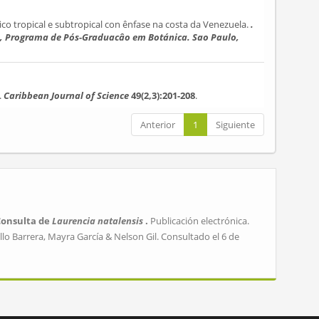
co tropical e subtropical con ênfase na costa da Venezuela.
.
ulo, Programa de Pós-Graduacâo em Botánica. Sao Paulo,
.
Caribbean Journal of Science
49(2,3):201-208
.
Anterior
1
Siguiente
Consulta de
Laurencia natalensis
.
Publicación electrónica.
lo Barrera, Mayra García & Nelson Gil. Consultado el 6 de