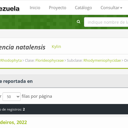
Inicio
Proyecto
Catálogo
Consultar
encia natalensis
Kylin
Rhodophyta
Clase:
Florideophyceae
Subclase:
Rhodymeniophycidae
Or
e reportada en
ar
filas por página
 de registros:
2
deiros, 2022