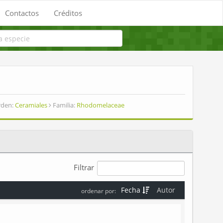
Contactos
Créditos
den:
Ceramiales
Familia:
Rhodomelaceae
Filtrar
Fecha
Autor
ordenar por: