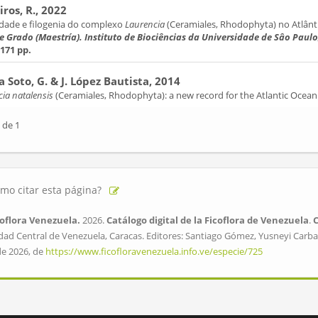
ros, R., 2022
idade e filogenia do complexo
Laurencia
(Ceramiales, Rhodophyta) no Atlânti
de Grado (Maestría). Instituto de Biociências da Universidade de Sâo Pa
 171 pp.
a Soto, G. & J. López Bautista, 2014
ia natalensis
(Ceramiales, Rhodophyta): a new record for the Atlantic Ocean
 de 1
mo citar esta página?
oflora Venezuela.
2026.
Catálogo digital de la Ficoflora de Venezuela
.
dad Central de Venezuela, Caracas. Editores: Santiago Gómez, Yusneyi Carbal
de 2026, de
https://www.ficofloravenezuela.info.ve/especie/725