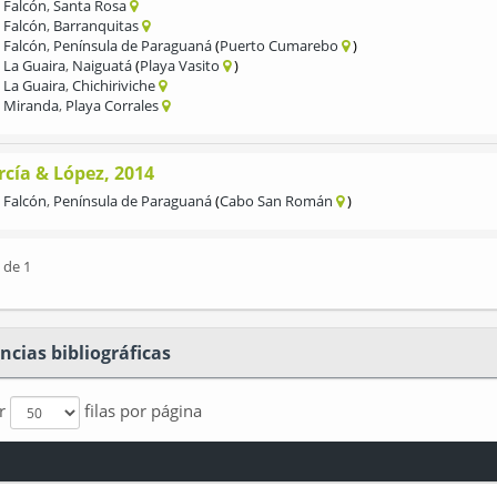
Falcón
,
Santa Rosa
Falcón
,
Barranquitas
Falcón
,
Península de Paraguaná
Puerto Cumarebo
La Guaira
,
Naiguatá
Playa Vasito
La Guaira
,
Chichiriviche
Miranda
,
Playa Corrales
rcía & López, 2014
Falcón
,
Península de Paraguaná
Cabo San Román
 de 1
ncias bibliográficas
ar
filas por página