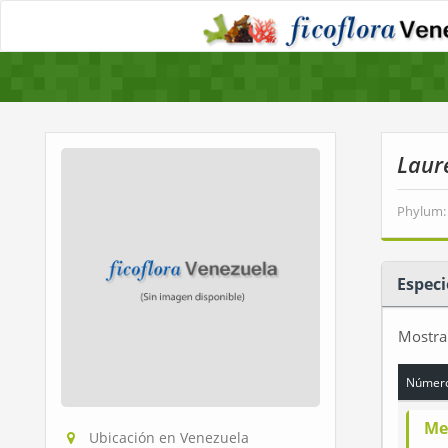
Laur
Phylum:
Especi
Mostr
Número
Me
Ubicación en Venezuela