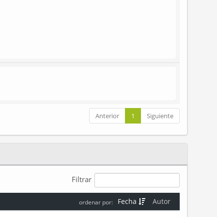
Anterior
1
Siguiente
Filtrar
Fecha
Autor
ordenar por: