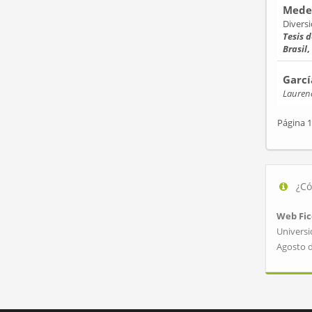
Medei
Divers
Tesis 
Brasil
,
Garcí
Laurenc
Página 1
¿Có
Web Fic
Universi
Agosto 