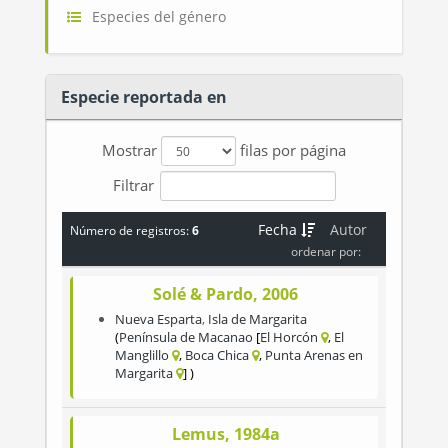
Especies del género
Especie reportada en
Mostrar
filas por página
Filtrar
Fecha
Autor
Número de registros:
6
ordenar por:
Solé & Pardo, 2006
Nueva Esparta
,
Isla de Margarita
Península de Macanao
El Horcón
El
Manglillo
Boca Chica
Punta Arenas en
Margarita
Lemus, 1984a