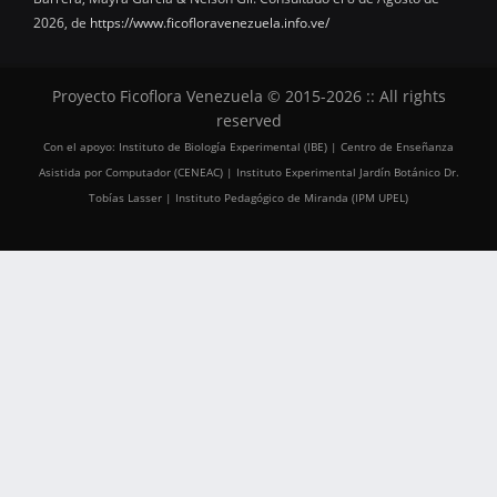
2026, de
https://www.ficofloravenezuela.info.ve/
Proyecto Ficoflora Venezuela © 2015-2026 :: All rights
reserved
Con el apoyo: Instituto de Biología Experimental (IBE) | Centro de Enseñanza
Asistida por Computador (CENEAC) | Instituto Experimental Jardín Botánico Dr.
Tobías Lasser | Instituto Pedagógico de Miranda (IPM UPEL)