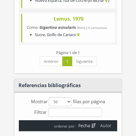
Nueva Esparta
,
Isla de Coche
El Bichar
Lemus, 1970
Como:
Gigartina acicularis
(Roth) J.V.Lamouroux
Sucre
,
Golfo de Cariaco
Página 1 de 1
Anterior
1
Siguiente
Referencias bibliográficas
Mostrar
filas por página
Filtrar
Fecha
Autor
ordenar por: