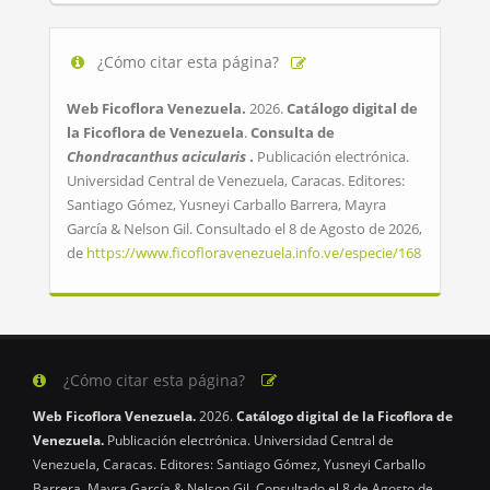
¿Cómo citar esta página?
Web Ficoflora Venezuela.
2026.
Catálogo digital de
la Ficoflora de Venezuela
.
Consulta de
Chondracanthus acicularis
.
Publicación electrónica.
Universidad Central de Venezuela, Caracas. Editores:
Santiago Gómez, Yusneyi Carballo Barrera, Mayra
García & Nelson Gil. Consultado el 8 de Agosto de 2026,
de
https://www.ficofloravenezuela.info.ve/especie/168
¿Cómo citar esta página?
Web Ficoflora Venezuela.
2026.
Catálogo digital de la Ficoflora de
Venezuela.
Publicación electrónica. Universidad Central de
Venezuela, Caracas. Editores: Santiago Gómez, Yusneyi Carballo
Barrera, Mayra García & Nelson Gil. Consultado el 8 de Agosto de