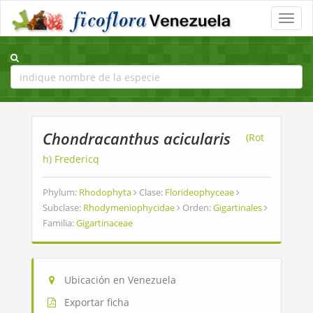
Toggle
naviga
Chondracanthus acicularis
(Rot
h) Fredericq
Phylum:
Rhodophyta
Clase:
Florideophyceae
Subclase:
Rhodymeniophycidae
Orden:
Gigartinales
Familia:
Gigartinaceae
Ubicación en Venezuela
Exportar ficha