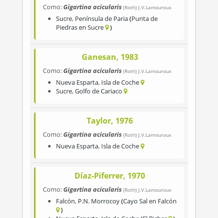
Como:
Gigartina acicularis
(Roth) J.V.Lamouroux
Sucre
,
Península de Paria
Punta de
Piedras en Sucre
Ganesan, 1983
Como:
Gigartina acicularis
(Roth) J.V.Lamouroux
Nueva Esparta
,
Isla de Coche
Sucre
,
Golfo de Cariaco
Taylor, 1976
Como:
Gigartina acicularis
(Roth) J.V.Lamouroux
Nueva Esparta
,
Isla de Coche
Díaz-Piferrer, 1970
Como:
Gigartina acicularis
(Roth) J.V.Lamouroux
Falcón
,
P.N. Morrocoy
Cayo Sal en Falcón