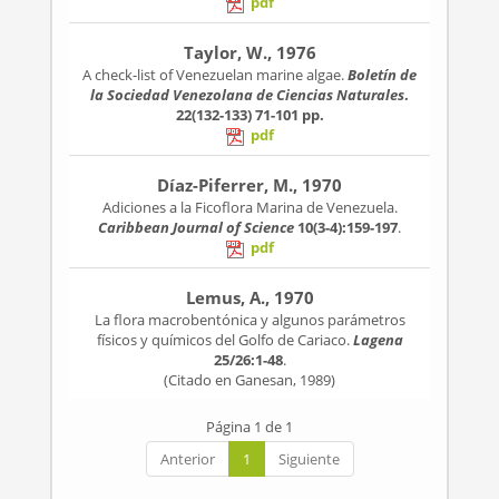
pdf
Taylor, W., 1976
A check-list of Venezuelan marine algae.
Boletín de
la Sociedad Venezolana de Ciencias Naturales
.
22(132-133)
71-101 pp.
pdf
Díaz-Piferrer, M., 1970
Adiciones a la Ficoflora Marina de Venezuela.
Caribbean Journal of Science
10(3-4):159-197
.
pdf
Lemus, A., 1970
La flora macrobentónica y algunos parámetros
físicos y químicos del Golfo de Cariaco.
Lagena
25/26:1-48
.
(Citado en Ganesan, 1989)
Página 1 de 1
Anterior
1
Siguiente