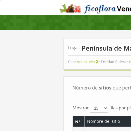
Península de 
Lugar:
Pais:
Venezuela
Entidad federal:
N
Número de
sitios
que pert
Mostrar
filas por p
Nombre del sitio
N°