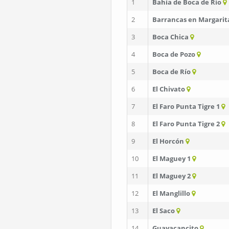
1
Bahía de Boca de Río
2
Barrancas en Margarit
3
Boca Chica
4
Boca de Pozo
5
Boca de Río
6
El Chivato
7
El Faro Punta Tigre 1
8
El Faro Punta Tigre 2
9
El Horcón
10
El Maguey 1
11
El Maguey 2
12
El Manglillo
13
El Saco
14
Guayacancito