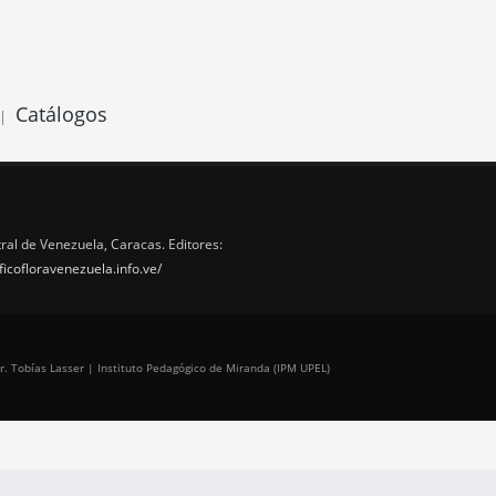
Catálogos
|
ral de Venezuela, Caracas. Editores:
ficofloravenezuela.info.ve/
r. Tobías Lasser | Instituto Pedagógico de Miranda (IPM UPEL)