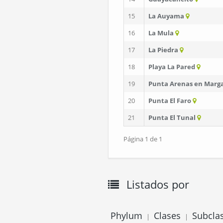
15
La Auyama
16
La Mula
17
La Piedra
18
Playa La Pared
19
Punta Arenas en Marga
20
Punta El Faro
21
Punta El Tunal
Página 1 de 1
Listados por
Phylum
Clases
Subcla
|
|