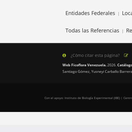
Entidades Federales
Loc
|
Todas las Referencias
Re
|
¿Cómo citar esta página?
Web Ficoflora Venezuela.
2026.
Catálogo
Santiago Gómez, Yusneyi Carballo Barrera
Con el apoyo: Instituto de Biología Experimental (IBE) | Cen