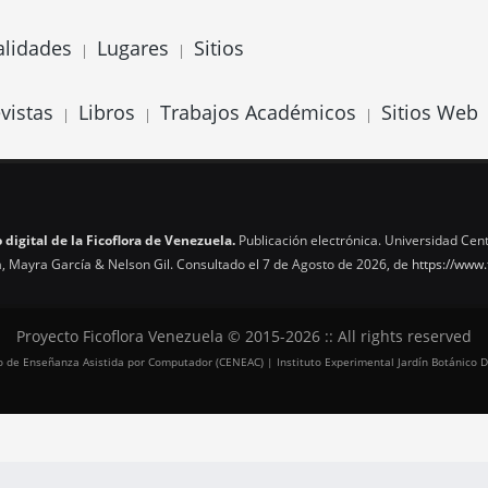
alidades
Lugares
Sitios
|
|
vistas
Libros
Trabajos Académicos
Sitios Web
|
|
|
 digital de la Ficoflora de Venezuela.
Publicación electrónica. Universidad Cent
, Mayra García & Nelson Gil. Consultado el 7 de Agosto de 2026, de
https://www.
Proyecto Ficoflora Venezuela © 2015-2026 :: All rights reserved
tro de Enseñanza Asistida por Computador (CENEAC) | Instituto Experimental Jardín Botánico D