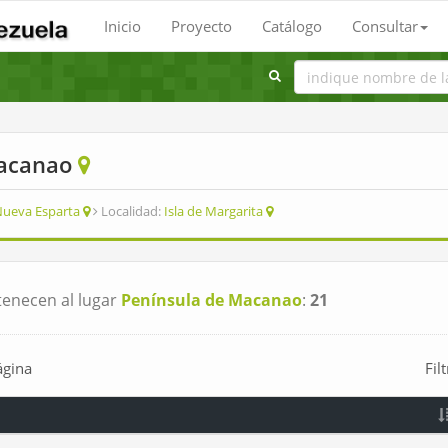
Inicio
Proyecto
Catálogo
Consultar
Macanao
ueva Esparta
Localidad:
Isla de Margarita
enecen al lugar
Península de Macanao
:
21
ágina
Fil