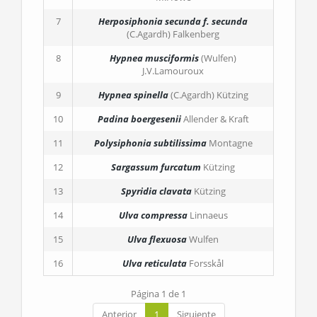
7
Herposiphonia secunda
f. secunda
(C.Agardh) Falkenberg
8
Hypnea musciformis
(Wulfen)
J.V.Lamouroux
9
Hypnea spinella
(C.Agardh) Kützing
10
Padina boergesenii
Allender & Kraft
11
Polysiphonia subtilissima
Montagne
12
Sargassum furcatum
Kützing
13
Spyridia clavata
Kützing
14
Ulva compressa
Linnaeus
15
Ulva flexuosa
Wulfen
16
Ulva reticulata
Forsskål
Página 1 de 1
Anterior
1
Siguiente