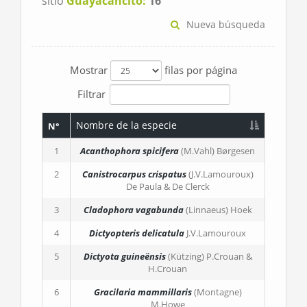
sitio
Guayacancito:
16
Nueva búsqueda
Mostrar
filas por página
Filtrar
Nombre de la especie
N°
1
Acanthophora spicifera
(M.Vahl) Børgesen
2
Canistrocarpus crispatus
(J.V.Lamouroux)
De Paula & De Clerck
3
Cladophora vagabunda
(Linnaeus) Hoek
4
Dictyopteris delicatula
J.V.Lamouroux
5
Dictyota guineënsis
(Kützing) P.Crouan &
H.Crouan
6
Gracilaria mammillaris
(Montagne)
M.Howe