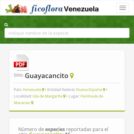
Toggle
naviga
Guayacancito
Sitio:
Pais:
Venezuela
Entidad federal:
Nueva Esparta
Localidad:
Isla de Margarita
Lugar:
Península de
Macanao
Número de
especies
reportadas para el