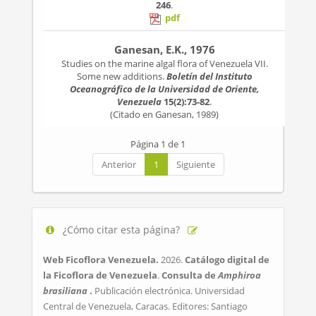
246
.
pdf
Ganesan, E.K., 1976
Studies on the marine algal flora of Venezuela VII.
Some new additions.
Boletín del Instituto
Oceanográfico de la Universidad de Oriente,
Venezuela
15(2):73-82
.
(Citado en Ganesan, 1989)
Página 1 de 1
Anterior
1
Siguiente
¿Cómo citar esta página?
Web Ficoflora Venezuela.
2026.
Catálogo digital de
la Ficoflora de Venezuela
.
Consulta de
Amphiroa
brasiliana
.
Publicación electrónica. Universidad
Central de Venezuela, Caracas. Editores: Santiago