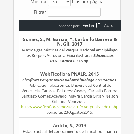
Mostrar
filas por página
Filtrar
Fecha
Autor
ordenar por:
Gómez, S., M. García, Y. Carballo Barrera &
N. Gil, 2017
Macroalgas bénticas del Parque Nacional Archipiélago
Los Roques, Venezuela. Guía ilustrada.
Ediciencias-
UCV
.
Caracas
. 213 pp.
WebFicoflora PNALR, 2015
Ficoflora Parque Nacional Archipiélago Los Roques
.
Publicación electrónica. Universidad Central de
Venezuela, Caracas. Editores: Yusneyi Carballo-Barrera,
Santiago Gómez Acevedo, Mayra García Ortiz y Nelson
Gil Luna. Venezuela.
http://www.ficofloravenezuela.info.ve/pnalr/index.php
consulta: 23/Agosto/2015.
Ardito, S., 2013
Estado actual del conocimiento de la ficoflora marina