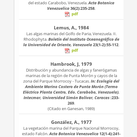
del estado Carabobo, Venezuela.
Acta Botanica
Venezuelica
36(2):235-258
.
pdf
Lemus, A., 1984
Las algas marinas del Golfo de Paria, Venezuela. II.
Rhodophyta.
Boletín del Instituto Oceanográfico de
la Universidad de Oriente, Venezuela
23(1-2):55-112
.
pdf
Hambrook, J, 1979
Distribución y abundancia de algas y fanerógamas
marinas de la región de Punta Morón y cayos de la
zona del Parque Morrocoy - Tucacas.
In: Ecología del
Ambiente Marino Costero de Punta Morón (Termo
Eléctrico Planta Centro, Edo. Carabobo, Venezuela).
Intecmar, Universidad Simón Bolívar, Caracas
:233-
269
.
(Citado en Ganesan, 1989)
González, A., 1977
La vegetación marina del Parque Nacional Morrocoy,
estado Falcón.
Acta Botanica Venezuelica
12(1-4):241-