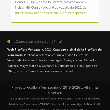
Gómez, Yusneyi Carballo Barrera, Mayra García &
Nelson Gil. Consultado el 6 de Agosto de 2026, de
https://www.ficofloravenezuela.info.ve/especie/23
¿Cómo citar esta página?
Web Ficoflora Venezuela.
2026.
Catálogo digital de la Ficoflora de
Venezuela.
Publicación electrónica. Universidad Central de
Venezuela, Caracas. Editores: Santiago Gómez, Yusneyi Carballo
Barrera, Mayra García & Nelson Gil. Consultado el 6 de Agosto de
2026, de
https://www.ficofloravenezuela.info.ve/
Proyecto Ficoflora Venezuela © 2015-2026 :: All rights
reserved
Con el apoyo: Instituto de Biología Experimental (IBE) | Centro de Enseñanza
Asistida por Computador (CENEAC) | Instituto Experimental Jardín Botánico Dr.
Tobías Lasser | Instituto Pedagógico de Miranda (IPM UPEL)