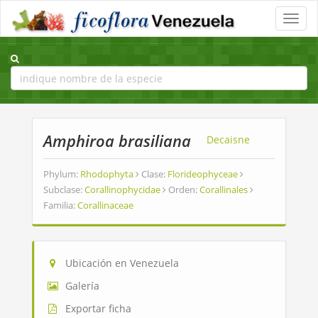
Toggle
naviga
Amphiroa brasiliana
Decaisne
Phylum:
Rhodophyta
Clase:
Florideophyceae
Subclase:
Corallinophycidae
Orden:
Corallinales
Familia:
Corallinaceae
Ubicación en Venezuela
Galería
Exportar ficha