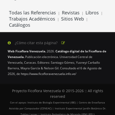
Todas las Referencias
Revistas
Libros
|
|
|
Trabajos Académicos
Sitios Web
|
|
Catálogos
¿Cómo citar esta página?
Web Ficoflora Venezuela.
2026.
Catálogo digital de la Ficoflora de
Venezuela.
Publicación electrónica. Universidad Central de
Venezuela, Caracas. Editores: Santiago Gómez, Yusneyi Carballo
Barrera, Mayra García & Nelson Gil. Consultado el 6 de Agosto de
2026, de
https://www.ficofloravenezuela.info.ve/
Proyecto Ficoflora Venezuela © 2015-2026 :: All rights
reserved
Con el apoyo: Instituto de Biología Experimental (IBE) | Centro de Enseñanza
Asistida por Computador (CENEAC) | Instituto Experimental Jardín Botánico Dr.
Tobías Lasser | Instituto Pedagógico de Miranda (IPM UPEL)