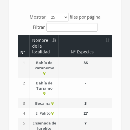
Mostrar
filas por página
Filtrar
Nombre
de la
localidad
N° Especies
N°
1
Bahía de
36
Patanemo
2
Bahía de
-
Turiamo
3
Bocaina
3
4
El Palito
27
5
Ensenada de
7
Jurelito