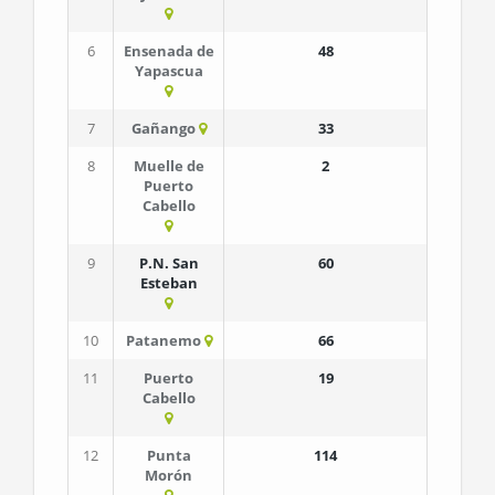
6
Ensenada de
48
Yapascua
7
Gañango
33
8
Muelle de
2
Puerto
Cabello
9
P.N. San
60
Esteban
10
Patanemo
66
11
Puerto
19
Cabello
12
Punta
114
Morón