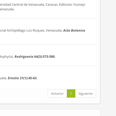
versidad Central de Venezuela, Caracas. Editores: Yusneyi
Venezuela.
ional Archipiélago Los Roques, Venezuela.
Acta Botanica
odophyta).
Rodriguesia
64(3):573-580
.
uela.
Ernstia
21(1):45-63
.
Anterior
1
Siguiente