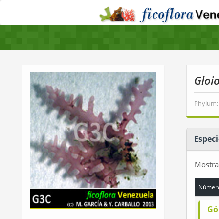
Gloio
Phylum:
Especi
Mostr
Número
Gó