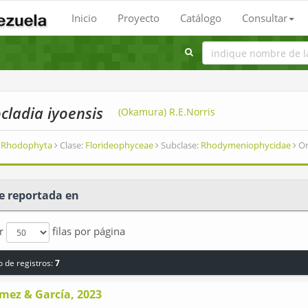
Inicio
Proyecto
Catálogo
Consultar
cladia iyoensis
(Okamura) R.E.Norris
Rhodophyta
Clase:
Florideophyceae
Subclase:
Rhodymeniophycidae
Or
e reportada en
ar
filas por página
 de registros:
7
mez & García, 2023