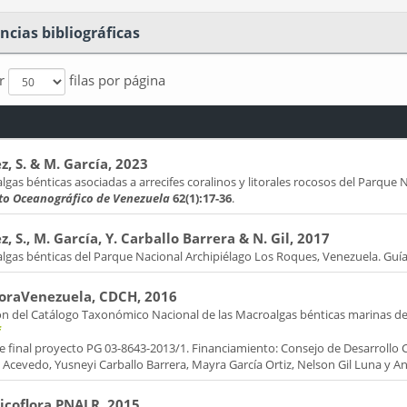
ncias bibliográficas
ar
filas por página
, S. & M. García, 2023
gas bénticas asociadas a arrecifes coralinos y litorales rocosos del Parque 
uto Oceanográfico de Venezuela
62(1):17-36
.
, S., M. García, Y. Carballo Barrera & N. Gil, 2017
lgas bénticas del Parque Nacional Archipiélago Los Roques, Venezuela. Guía
loraVenezuela, CDCH, 2016
ón del Catálogo Taxonómico Nacional de las Macroalgas bénticas marinas d
f
e final proyecto PG 03-8643-2013/1. Financiamiento: Consejo de Desarrollo 
cevedo, Yusneyi Carballo Barrera, Mayra García Ortiz, Nelson Gil Luna y Aní
coflora PNALR, 2015