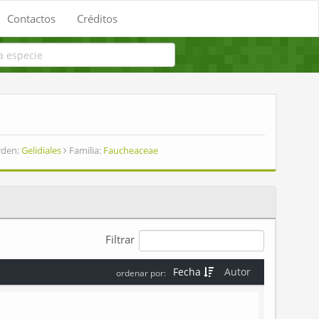
Contactos
Créditos
den:
Gelidiales
Familia:
Faucheaceae
Filtrar
Fecha
Autor
ordenar por: