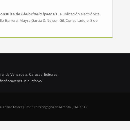
Consulta de
Gloiocladia iyoensis
.
Publicación electrónica.
lo Barrera, Mayra García & Nelson Gil. Consultado el 8 de
ral de Venezuela, Caracas. Editores:
ficofloravenezuela.info.ve/
r. Tobías Lasser | Instituto Pedagógico de Miranda (IPM UPEL)