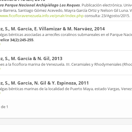
ora Parque Nacional Archipiélago Los Roques
. Publicación electrónica. Uni
lo-Barrera, Santiago Gómez Acevedo, Mayra García Ortiz y Nelson Gil Luna. 
/www.ficofloravenezuela.info.ve/pnalr/index.php
consulta: 23/Agosto/2015.
, S., M. García, E. Villamizar & M. Narváez, 2014
lgas bénticas asociadas a arrecifes coralinos submareales en el Parque Nac
elica
34(2):245-255
.
f
, S., M. García & N. Gil, 2013
es a la ficoflora marina de Venezuela. III. Ceramiales y Rhodymeniales (Rh
f
, S., M. García, N. Gil & Y. Espinoza, 2011
lgas bénticas marinas de la localidad de Puerto Maya, estado Vargas, Venez
f
 de 1