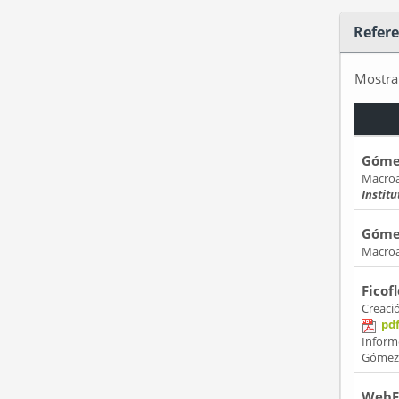
Refere
Mostr
Gómez
Macroal
Instit
Gómez
Macroa
Ficof
Creaci
pd
Inform
Gómez A
WebFi