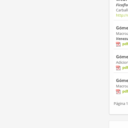
Ficofl
Carbal
http:/
Gómez
Macroa
Venezu
pd
Gómez
Adicion
pd
Gómez
Macroa
pd
Página 1