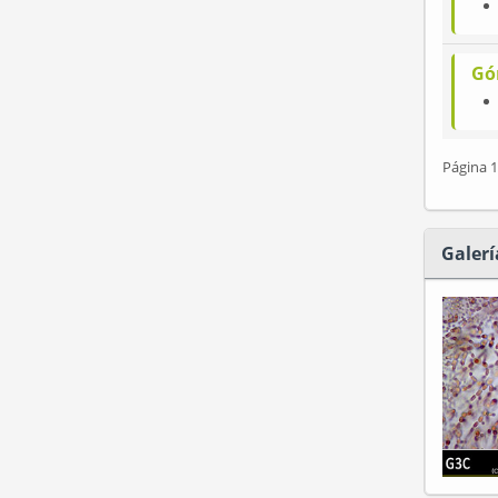
Gó
Página 1
Galerí