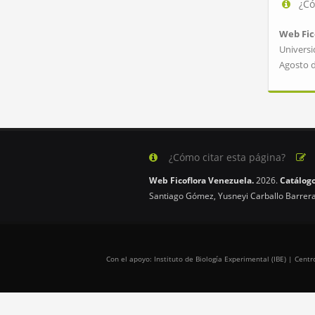
¿Có
Web Fic
Universi
Agosto 
¿Cómo citar esta página?
Web Ficoflora Venezuela.
2026.
Catálogo
Santiago Gómez, Yusneyi Carballo Barrera
Con el apoyo: Instituto de Biología Experimental (IBE) | Cen