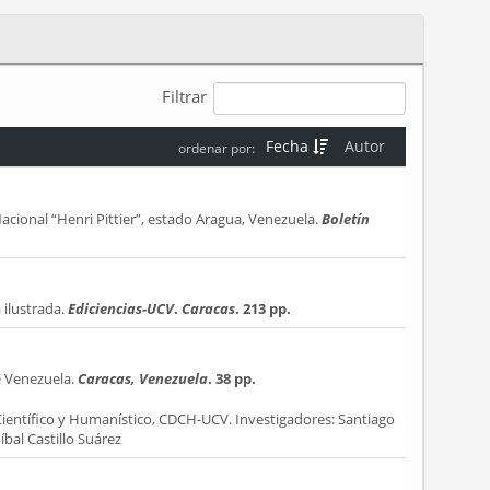
Filtrar
Fecha
Autor
ordenar por:
Nacional “Henri Pittier”, estado Aragua, Venezuela.
Boletín
 ilustrada.
Ediciencias-UCV
.
Caracas
. 213 pp.
e Venezuela.
Caracas, Venezuela
. 38 pp.
Científico y Humanístico, CDCH-UCV. Investigadores: Santiago
bal Castillo Suárez