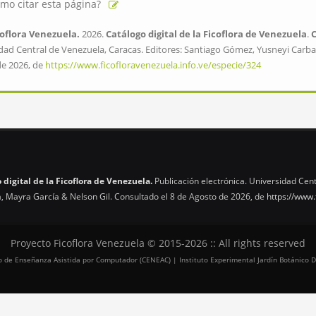
mo citar esta página?
oflora Venezuela.
2026.
Catálogo digital de la Ficoflora de Venezuela
.
dad Central de Venezuela, Caracas. Editores: Santiago Gómez, Yusneyi Carbal
de 2026, de
https://www.ficofloravenezuela.info.ve/especie/324
 digital de la Ficoflora de Venezuela.
Publicación electrónica. Universidad Cent
, Mayra García & Nelson Gil. Consultado el 8 de Agosto de 2026, de
https://www.
Proyecto Ficoflora Venezuela © 2015-2026 :: All rights reserved
tro de Enseñanza Asistida por Computador (CENEAC) | Instituto Experimental Jardín Botánico D