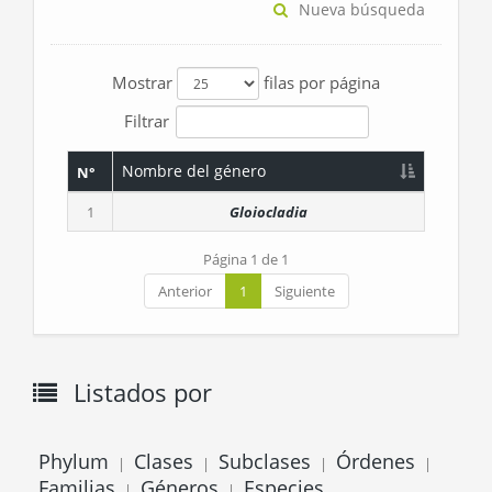
Nueva búsqueda
Mostrar
filas por página
Filtrar
Nombre del género
N°
1
Gloiocladia
Página 1 de 1
Anterior
1
Siguiente
Listados por
Phylum
Clases
Subclases
Órdenes
|
|
|
|
Familias
Géneros
Especies
|
|