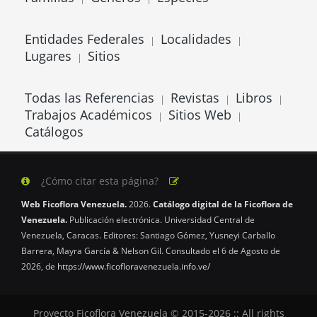
Entidades Federales
Localidades
|
|
Lugares
Sitios
|
Todas las Referencias
Revistas
Libros
|
|
|
Trabajos Académicos
Sitios Web
|
|
Catálogos
¿Cómo citar esta página?
Web Ficoflora Venezuela.
2026.
Catálogo digital de la Ficoflora de
Venezuela.
Publicación electrónica. Universidad Central de
Venezuela, Caracas. Editores: Santiago Gómez, Yusneyi Carballo
Barrera, Mayra García & Nelson Gil. Consultado el 6 de Agosto de
2026, de
https://www.ficofloravenezuela.info.ve/
Proyecto Ficoflora Venezuela © 2015-2026 :: All rights