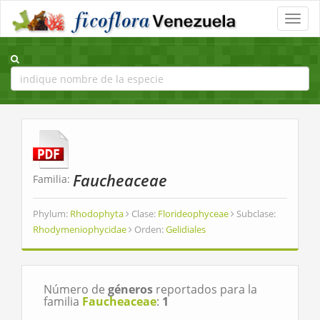
Toggle
naviga
Faucheaceae
Familia:
Phylum:
Rhodophyta
Clase:
Florideophyceae
Subclase:
Rhodymeniophycidae
Orden:
Gelidiales
Número de
géneros
reportados para la
familia
Faucheaceae
:
1