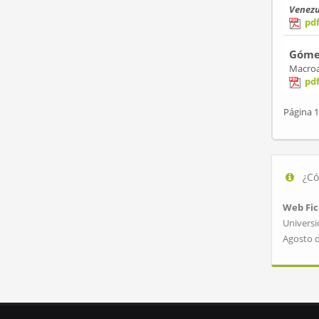
Venezu
pd
Gómez
Macroa
pd
Página 1
¿Có
Web Fic
Universi
Agosto 