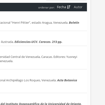
Fecha
Autor
ordenar por:
Nacional “Henri Pittier”, estado Aragua, Venezuela.
Boletín
 ilustrada.
Ediciencias-UCV
.
Caracas
. 213 pp.
versidad Central de Venezuela, Caracas. Editores: Yusneyi
Venezuela.
ional Archipiélago Los Roques, Venezuela.
Acta Botanica
 del Instituto Oceanográfico de la Universidad de Oriente,