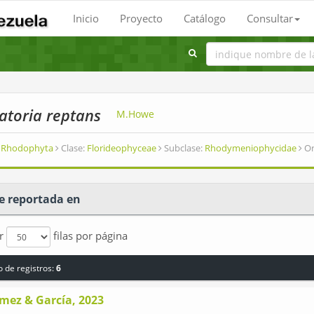
Inicio
Proyecto
Catálogo
Consultar
latoria reptans
M.Howe
Rhodophyta
Clase:
Florideophyceae
Subclase:
Rhodymeniophycidae
Or
e reportada en
ar
filas por página
 de registros:
6
mez & García, 2023