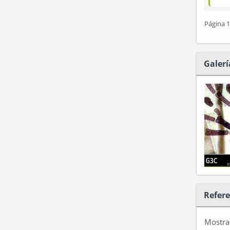
Página 1
Galerí
Refere
Mostr