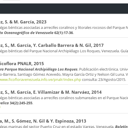
, S. & M. García, 2023
gas bénticas asociadas a arrecifes coralinos y litorales rocosos del Parque 
uto Oceanográfico de Venezuela
62(1):17-36
.
, S., M. García, Y. Carballo Barrera & N. Gil, 2017
lgas bénticas del Parque Nacional Archipiélago Los Roques, Venezuela. Guía
coflora PNALR, 2015
ora Parque Nacional Archipiélago Los Roques
. Publicación electrónica. Uni
lo-Barrera, Santiago Gómez Acevedo, Mayra García Ortiz y Nelson Gil Luna. 
/www.ficofloravenezuela.info.ve/pnalr/index.php
consulta: 23/Agosto/2015.
, S., M. García, E. Villamizar & M. Narváez, 2014
lgas bénticas asociadas a arrecifes coralinos submareales en el Parque Nac
elica
34(2):245-255
.
f
a, M., S. Gómez, N. Gil & Y. Espinoza, 2013
lgas marinas del sector Puerto Cruz en el estado Vargas, Venezuela.
Boletín