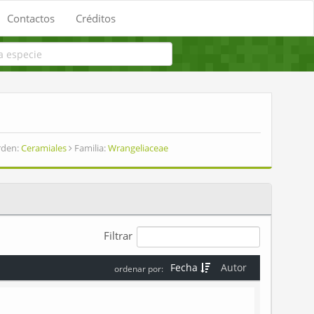
Contactos
Créditos
den:
Ceramiales
Familia:
Wrangeliaceae
Filtrar
Fecha
Autor
ordenar por: