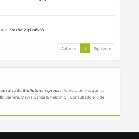
uela.
Ernstia
21(1):45-63
.
Anterior
1
Siguiente
Consulta de
Grallatoria reptans
.
Publicación electrónica.
lo Barrera, Mayra García & Nelson Gil. Consultado el 7 de