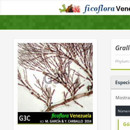
Gral
Phylum:
Especi
Mostr
Número
Gó