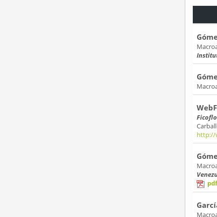
Gómez
Macroal
Instit
Gómez
Macroa
WebFi
Ficofl
Carbal
http:/
Gómez
Macroa
Venezu
pd
Garcí
Macroa