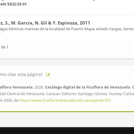
ela
52(2):23-31
.
f
, S., M. García, N. Gil & Y. Espinoza, 2011
lgas bénticas marinas de la localidad de Puerto Maya, estado Vargas, Venez
f
 de 1
mo citar esta página?
oflora Venezuela.
2026.
Catálogo digital de la Ficoflora de Venezuela
.
dad Central de Venezuela, Caracas. Editores: Santiago Gómez, Yusneyi Carbal
de 2026, de
https://www.ficofloravenezuela.info.ve/especie/357