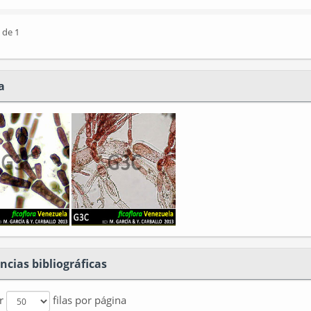
 de 1
a
ncias bibliográficas
ar
filas por página