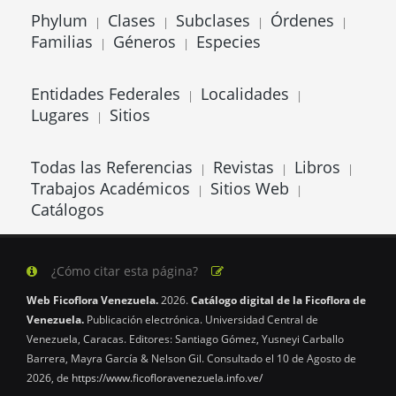
Phylum
Clases
Subclases
Órdenes
|
|
|
|
Familias
Géneros
Especies
|
|
Entidades Federales
Localidades
|
|
Lugares
Sitios
|
Todas las Referencias
Revistas
Libros
|
|
|
Trabajos Académicos
Sitios Web
|
|
Catálogos
¿Cómo citar esta página?
Web Ficoflora Venezuela.
2026.
Catálogo digital de la Ficoflora de
Venezuela.
Publicación electrónica. Universidad Central de
Venezuela, Caracas. Editores: Santiago Gómez, Yusneyi Carballo
Barrera, Mayra García & Nelson Gil. Consultado el 10 de Agosto de
2026, de
https://www.ficofloravenezuela.info.ve/