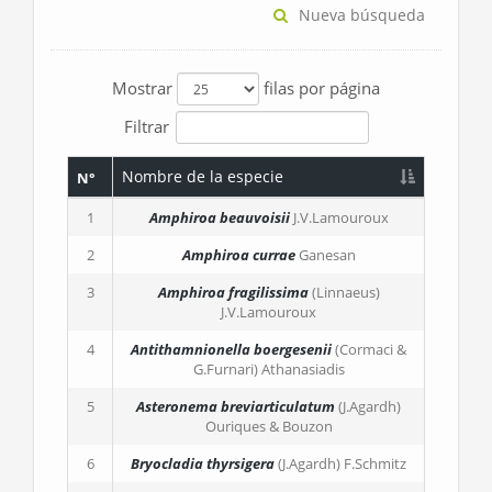
Nueva búsqueda
Mostrar
filas por página
Filtrar
Nombre de la especie
N°
1
Amphiroa beauvoisii
J.V.Lamouroux
2
Amphiroa currae
Ganesan
3
Amphiroa fragilissima
(Linnaeus)
J.V.Lamouroux
4
Antithamnionella boergesenii
(Cormaci &
G.Furnari) Athanasiadis
5
Asteronema breviarticulatum
(J.Agardh)
Ouriques & Bouzon
6
Bryocladia thyrsigera
(J.Agardh) F.Schmitz