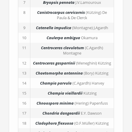
7
Bryopsis pennata
J.V.Lamouroux
8
Canistrocarpus cervicornis
(Kützing) De
Paula & De Clerck
9
Catenella impudica
(Montagne) J.Agardh
10
Caulerpa ambigua
Okamura
11
Centroceras clavulatum
(C.Agardh)
Montagne
12
Centroceras gasparrinii
(Meneghini) Kützing
13
Chaetomorpha antennina
(Bory) Kützing
14
Champia parvula
(C.Agardh) Harvey
15
Champia vieillardii
Kützing
16
Chnoospora minima
(Hering) Papenfuss
17
Chondria dangeardii
E.Y. Dawson
18
Cladophora flexuosa
(O.F.Müller) Kützing