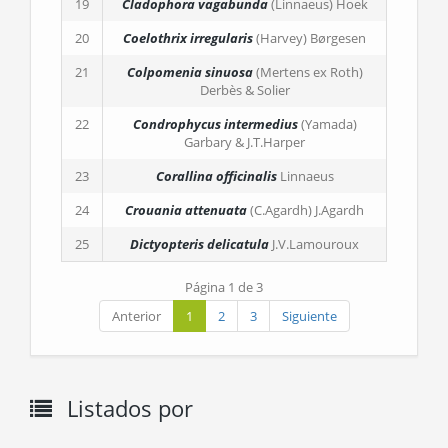
19
Cladophora vagabunda
(Linnaeus) Hoek
20
Coelothrix irregularis
(Harvey) Børgesen
21
Colpomenia sinuosa
(Mertens ex Roth)
Derbès & Solier
22
Condrophycus intermedius
(Yamada)
Garbary & J.T.Harper
23
Corallina officinalis
Linnaeus
24
Crouania attenuata
(C.Agardh) J.Agardh
25
Dictyopteris delicatula
J.V.Lamouroux
Página 1 de 3
Anterior
1
2
3
Siguiente
Listados por