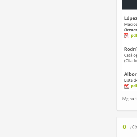
López
Macroal
Oceano
pd
Rodrí
Catálog
(Citad
Albor
Lista 
pd
Página 1
¿Có