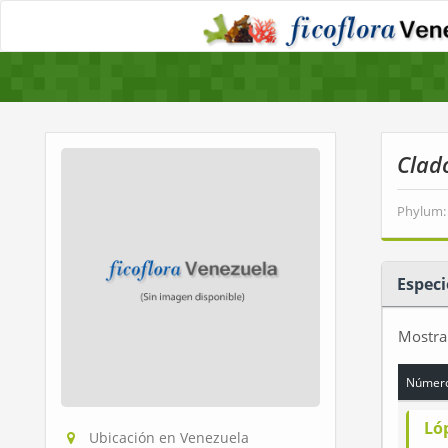
Clad
Phylum:
Especi
Mostr
Número
Ló
Ubicación en Venezuela