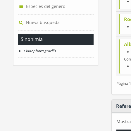
Especies del género
Ro
Nueva búsqueda
Sinonimia
Al
Cladophora gracilis
Co
Página 1
Refere
Mostr