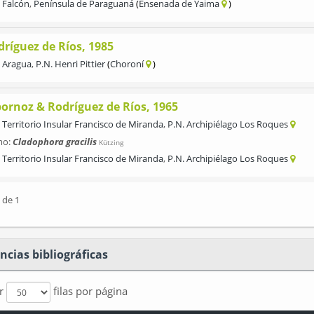
Falcón
,
Península de Paraguaná
Ensenada de Yaima
dríguez de Ríos, 1985
Aragua
,
P.N. Henri Pittier
Choroní
bornoz & Rodríguez de Ríos, 1965
Territorio Insular Francisco de Miranda
,
P.N. Archipiélago Los Roques
mo:
Cladophora gracilis
Kützing
Territorio Insular Francisco de Miranda
,
P.N. Archipiélago Los Roques
 de 1
ncias bibliográficas
ar
filas por página