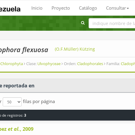
Inicio
Proyecto
Catálogo
Consultar
ophora flexuosa
(O.F.Müller) Kützing
Chlorophyta
Clase:
Ulvophyceae
Orden:
Cladophorales
Familia:
Cladop
e reportada en
ar
filas por página
 de registros:
3
pez
et al.
, 2009