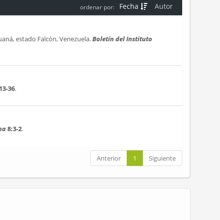
Fecha
Autor
ordenar por:
uaná, estado Falcón, Venezuela.
Boletín del Instituto
13-36
.
na
8:3-2
.
Anterior
1
Siguiente