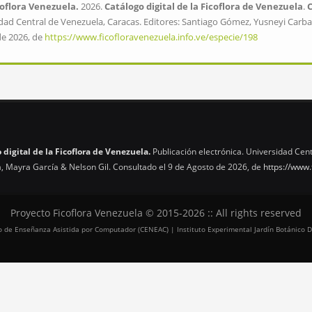
oflora Venezuela.
2026.
Catálogo digital de la Ficoflora de Venezuela
.
dad Central de Venezuela, Caracas. Editores: Santiago Gómez, Yusneyi Carbal
de 2026, de
https://www.ficofloravenezuela.info.ve/especie/198
 digital de la Ficoflora de Venezuela.
Publicación electrónica. Universidad Cent
, Mayra García & Nelson Gil. Consultado el 9 de Agosto de 2026, de
https://www.
Proyecto Ficoflora Venezuela © 2015-2026 :: All rights reserved
tro de Enseñanza Asistida por Computador (CENEAC) | Instituto Experimental Jardín Botánico D