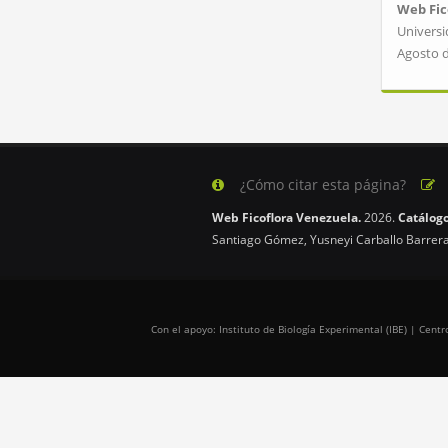
Web Fic
Universi
Agosto 
¿Cómo citar esta página?
Web Ficoflora Venezuela.
2026.
Catálogo
Santiago Gómez, Yusneyi Carballo Barrera
Con el apoyo: Instituto de Biología Experimental (IBE) | Cen