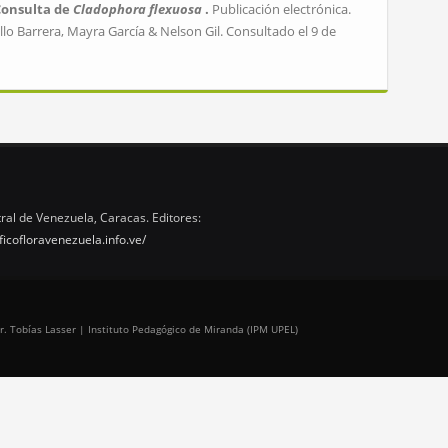
Consulta de
Cladophora flexuosa
.
Publicación electrónica.
lo Barrera, Mayra García & Nelson Gil. Consultado el 9 de
ral de Venezuela, Caracas. Editores:
ficofloravenezuela.info.ve/
r. Tobías Lasser | Instituto Pedagógico de Miranda (IPM UPEL)