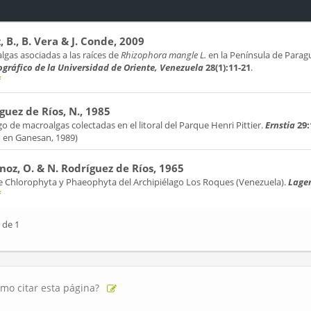
, B., B. Vera & J. Conde, 2009
gas asociadas a las raíces de
Rhizophora mangle L.
en la Península de Parag
gráfico de la Universidad de Oriente, Venezuela
28(1):11-21
.
f
guez de Ríos, N., 1985
o de macroalgas colectadas en el litoral del Parque Henri Pittier.
Ernstia
29:
o en Ganesan, 1989)
noz, O. & N. Rodríguez de Ríos, 1965
de Chlorophyta y Phaeophyta del Archipiélago Los Roques (Venezuela).
Lage
f
 de 1
mo citar esta página?