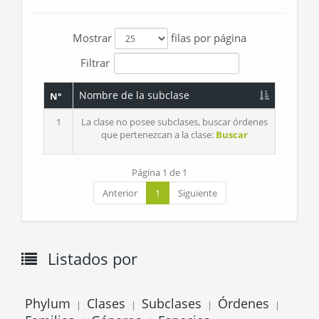
Mostrar
filas por página
Filtrar
Nombre de la subclase
N°
1
La clase no posee subclases, buscar órdenes
que pertenezcan a la clase:
Buscar
Página 1 de 1
Anterior
1
Siguiente
Listados por
Phylum
Clases
Subclases
Órdenes
|
|
|
|