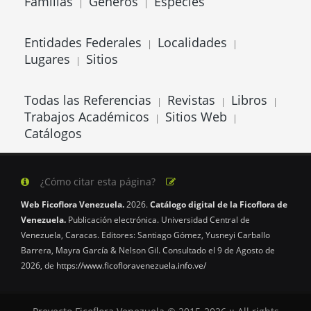
Familias
Géneros
Especies
|
|
Entidades Federales
Localidades
|
|
Lugares
Sitios
|
Todas las Referencias
Revistas
Libros
|
|
|
Trabajos Académicos
Sitios Web
|
|
Catálogos
¿Cómo citar esta página?
Web Ficoflora Venezuela.
2026.
Catálogo digital de la Ficoflora de
Venezuela.
Publicación electrónica. Universidad Central de
Venezuela, Caracas. Editores: Santiago Gómez, Yusneyi Carballo
Barrera, Mayra García & Nelson Gil. Consultado el 9 de Agosto de
2026, de
https://www.ficofloravenezuela.info.ve/