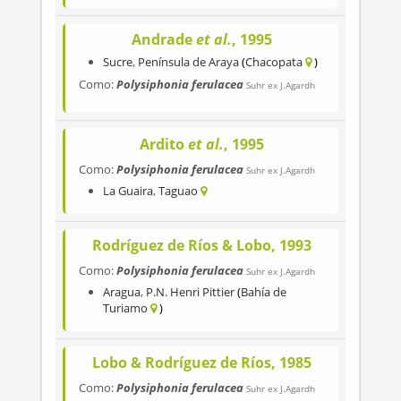
Andrade
et al.
, 1995
Sucre
,
Península de Araya
Chacopata
Como:
Polysiphonia ferulacea
Suhr ex J.Agardh
Ardito
et al.
, 1995
Como:
Polysiphonia ferulacea
Suhr ex J.Agardh
La Guaira
,
Taguao
Rodríguez de Ríos & Lobo, 1993
Como:
Polysiphonia ferulacea
Suhr ex J.Agardh
Aragua
,
P.N. Henri Pittier
Bahía de
Turiamo
Lobo & Rodríguez de Ríos, 1985
Como:
Polysiphonia ferulacea
Suhr ex J.Agardh