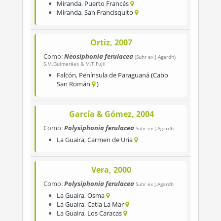
Miranda
,
Puerto Francés
Miranda
,
San Francisquito
Ortiz, 2007
Como:
Neosiphonia ferulacea
(Suhr ex J.Agardh)
S.M.Guimarães & M.T.Fujii
Falcón
,
Península de Paraguaná
Cabo
San Román
García & Gómez, 2004
Como:
Polysiphonia ferulacea
Suhr ex J.Agardh
La Guaira
,
Carmen de Uria
Vera, 2000
Como:
Polysiphonia ferulacea
Suhr ex J.Agardh
La Guaira
,
Osma
La Guaira
,
Catia La Mar
La Guaira
,
Los Caracas