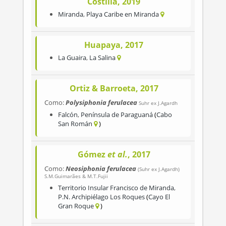
Costilla, 2019
Miranda
,
Playa Caribe en Miranda
Huapaya, 2017
La Guaira
,
La Salina
Ortiz & Barroeta, 2017
Como:
Polysiphonia ferulacea
Suhr ex J.Agardh
Falcón
,
Península de Paraguaná
Cabo
San Román
Gómez
et al.
, 2017
Como:
Neosiphonia ferulacea
(Suhr ex J.Agardh)
S.M.Guimarães & M.T.Fujii
Territorio Insular Francisco de Miranda
,
P.N. Archipiélago Los Roques
Cayo El
Gran Roque