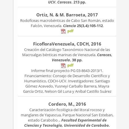
UCV
.
Caracas
. 213 pp.
Ortiz, N. & M. Barroeta, 2017
Rodofíceas macrobénticas de Cabo San Román, estado
Falcón, Venezuela.
Ciencia
25(3,4):105-112
.
pdf
FicofloraVenezuela, CDCH, 2016
Creación del Catálogo Taxonómico Nacional de las
Macroalgas bénticas marinas de Venezuela.
Caracas,
Venezuela
. 38 pp.
pdf
Informe final proyecto PG 03-8643-2013/1.
Financiamiento: Consejo de Desarrollo Científico y
Humanístico, CDCH-UCV. Investigadores: Santiago
Gómez Acevedo, Yusneyi Carballo Barrera, Mayra
García Ortiz, Nelson Gil Luna y Aníbal Castillo Suárez
Cordero, M., 2016
Caracterización ficológica del litoral rocoso y
manglares de Yapascua, Parque Nacional San Esteban,
estado Carabobo.
. Facultad Experimental de
Ciencias y Tecnología, Universidad de Carabobo.