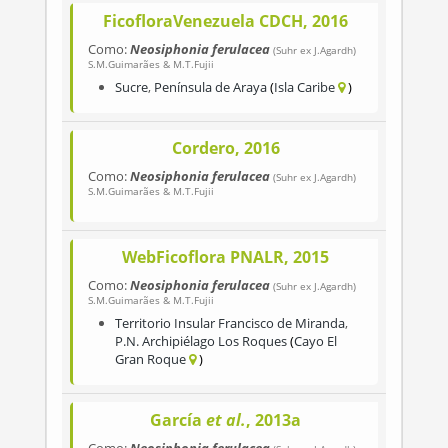
FicofloraVenezuela CDCH, 2016
Como:
Neosiphonia ferulacea
(Suhr ex J.Agardh)
S.M.Guimarães & M.T.Fujii
Sucre
,
Península de Araya
Isla Caribe
Cordero, 2016
Como:
Neosiphonia ferulacea
(Suhr ex J.Agardh)
S.M.Guimarães & M.T.Fujii
WebFicoflora PNALR, 2015
Como:
Neosiphonia ferulacea
(Suhr ex J.Agardh)
S.M.Guimarães & M.T.Fujii
Territorio Insular Francisco de Miranda
,
P.N. Archipiélago Los Roques
Cayo El
Gran Roque
García
et al.
, 2013a