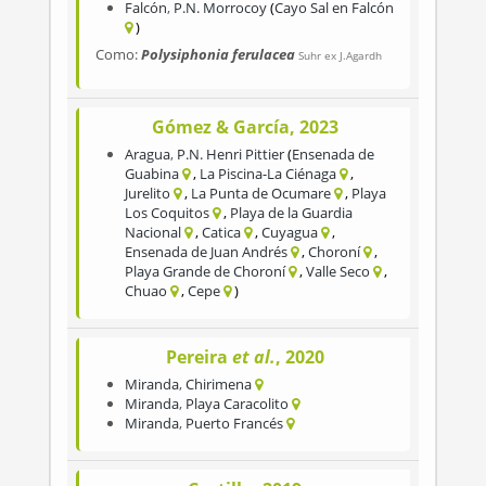
Falcón
,
P.N. Morrocoy
Cayo Sal en Falcón
Como:
Polysiphonia ferulacea
Suhr ex J.Agardh
Gómez & García, 2023
Aragua
,
P.N. Henri Pittier
Ensenada de
Guabina
La Piscina-La Ciénaga
Jurelito
La Punta de Ocumare
Playa
Los Coquitos
Playa de la Guardia
Nacional
Catica
Cuyagua
Ensenada de Juan Andrés
Choroní
Playa Grande de Choroní
Valle Seco
Chuao
Cepe
Pereira
et al.
, 2020
Miranda
,
Chirimena
Miranda
,
Playa Caracolito
Miranda
,
Puerto Francés