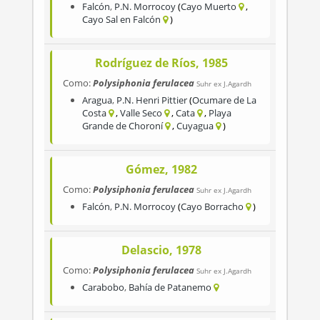
Falcón
,
P.N. Morrocoy
Cayo Muerto
Cayo Sal en Falcón
Rodríguez de Ríos, 1985
Como:
Polysiphonia ferulacea
Suhr ex J.Agardh
Aragua
,
P.N. Henri Pittier
Ocumare de La
Costa
Valle Seco
Cata
Playa
Grande de Choroní
Cuyagua
Gómez, 1982
Como:
Polysiphonia ferulacea
Suhr ex J.Agardh
Falcón
,
P.N. Morrocoy
Cayo Borracho
Delascio, 1978
Como:
Polysiphonia ferulacea
Suhr ex J.Agardh
Carabobo
,
Bahía de Patanemo