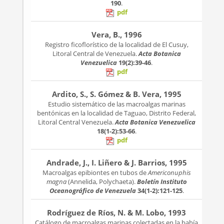
190
.
pdf
Vera, B., 1996
Registro ficoflorístico de la localidad de El Cusuy,
Litoral Central de Venezuela.
Acta Botanica
Venezuelica
19(2):39-46
.
pdf
Ardito, S., S. Gómez & B. Vera, 1995
Estudio sistemático de las macroalgas marinas
bentónicas en la localidad de Taguao, Distrito Federal,
Litoral Central Venezuela.
Acta Botanica Venezuelica
18(1-2):53-66
.
pdf
Andrade, J., I. Liñero & J. Barrios, 1995
Macroalgas epibiontes en tubos de
Americonuphis
magna
(Annelida, Polychaeta).
Boletín Instituto
Oceanográfico de Venezuela
34(1-2):121-125
.
Rodríguez de Ríos, N. & M. Lobo, 1993
Catálogo de macroalgas marinas colectadas en la bahía