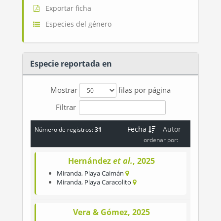
Exportar ficha
Especies del género
Especie reportada en
Mostrar
filas por página
Filtrar
Fecha
Autor
Número de registros:
31
ordenar por:
Hernández
et al.
, 2025
Miranda
,
Playa Caimán
Miranda
,
Playa Caracolito
Vera & Gómez, 2025