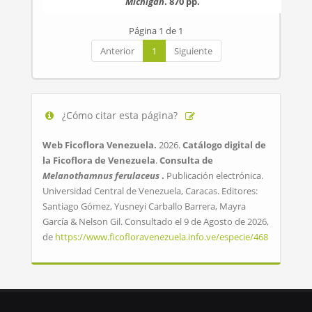
Michigan
. 870 pp.
Página 1 de 1
Anterior
1
Siguiente
¿Cómo citar esta página?
Web Ficoflora Venezuela.
2026.
Catálogo digital de
la Ficoflora de Venezuela
.
Consulta de
Melanothamnus ferulaceus
.
Publicación electrónica.
Universidad Central de Venezuela, Caracas. Editores:
Santiago Gómez, Yusneyi Carballo Barrera, Mayra
García & Nelson Gil. Consultado el 9 de Agosto de 2026,
de
https://www.ficofloravenezuela.info.ve/especie/468