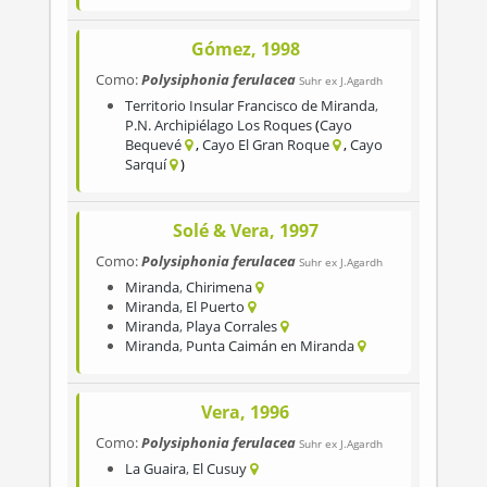
Gómez, 1998
Como:
Polysiphonia ferulacea
Suhr ex J.Agardh
Territorio Insular Francisco de Miranda
,
P.N. Archipiélago Los Roques
Cayo
Bequevé
Cayo El Gran Roque
Cayo
Sarquí
Solé & Vera, 1997
Como:
Polysiphonia ferulacea
Suhr ex J.Agardh
Miranda
,
Chirimena
Miranda
,
El Puerto
Miranda
,
Playa Corrales
Miranda
,
Punta Caimán en Miranda
Vera, 1996
Como:
Polysiphonia ferulacea
Suhr ex J.Agardh
La Guaira
,
El Cusuy