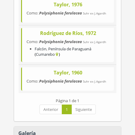
Taylor, 1976
Como:
Polysiphonia ferulacea
Suhr ex J.Agardh
Rodríguez de Ríos, 1972
Como:
Polysiphonia ferulacea
Suhr ex J.Agardh
Falcón
,
Península de Paraguaná
Cumarebo
Taylor, 1960
Como:
Polysiphonia ferulacea
Suhr ex J.Agardh
Página 1 de 1
Anterior
1
Siguiente
Galería