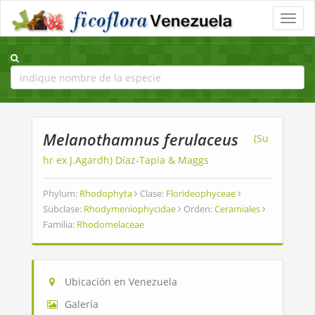
Toggle
naviga
Melanothamnus ferulaceus
(Su
hr ex J.Agardh) Díaz-Tapia & Maggs
Phylum:
Rhodophyta
Clase:
Florideophyceae
Subclase:
Rhodymeniophycidae
Orden:
Ceramiales
Familia:
Rhodomelaceae
Ubicación en Venezuela
Galería