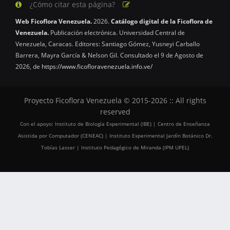
¿Cómo citar esta página?
Web Ficoflora Venezuela.
2026.
Catálogo digital de la Ficoflora de
Venezuela.
Publicación electrónica. Universidad Central de
Venezuela, Caracas. Editores: Santiago Gómez, Yusneyi Carballo
Barrera, Mayra García & Nelson Gil. Consultado el 9 de Agosto de
2026, de
https://www.ficofloravenezuela.info.ve/
Proyecto Ficoflora Venezuela © 2015-2026 :: All rights
reserved
Con el apoyo: Instituto de Biología Experimental (IBE) | Centro de Enseñanza
Asistida por Computador (CENEAC) | Instituto Experimental Jardín Botánico Dr.
Tobías Lasser | Instituto Pedagógico de Miranda (IPM UPEL)