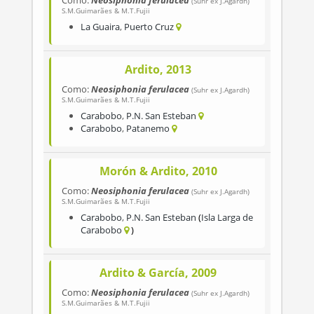
Como:
Neosiphonia ferulacea
(Suhr ex J.Agardh)
S.M.Guimarães & M.T.Fujii
La Guaira
,
Puerto Cruz
Ardito, 2013
Como:
Neosiphonia ferulacea
(Suhr ex J.Agardh)
S.M.Guimarães & M.T.Fujii
Carabobo
,
P.N. San Esteban
Carabobo
,
Patanemo
Morón & Ardito, 2010
Como:
Neosiphonia ferulacea
(Suhr ex J.Agardh)
S.M.Guimarães & M.T.Fujii
Carabobo
,
P.N. San Esteban
Isla Larga de
Carabobo
Ardito & García, 2009
Como:
Neosiphonia ferulacea
(Suhr ex J.Agardh)
S.M.Guimarães & M.T.Fujii