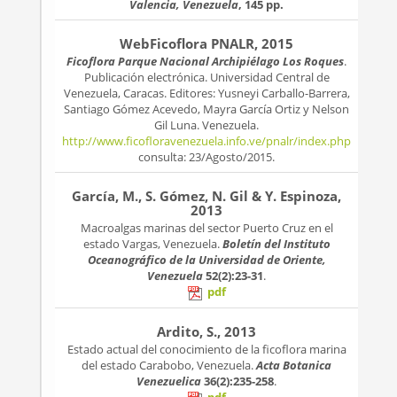
Valencia, Venezuela
, 145 pp.
WebFicoflora PNALR, 2015
Ficoflora Parque Nacional Archipiélago Los Roques
.
Publicación electrónica. Universidad Central de
Venezuela, Caracas. Editores: Yusneyi Carballo-Barrera,
Santiago Gómez Acevedo, Mayra García Ortiz y Nelson
Gil Luna. Venezuela.
http://www.ficofloravenezuela.info.ve/pnalr/index.php
consulta: 23/Agosto/2015.
García, M., S. Gómez, N. Gil & Y. Espinoza,
2013
Macroalgas marinas del sector Puerto Cruz en el
estado Vargas, Venezuela.
Boletín del Instituto
Oceanográfico de la Universidad de Oriente,
Venezuela
52(2):23-31
.
pdf
Ardito, S., 2013
Estado actual del conocimiento de la ficoflora marina
del estado Carabobo, Venezuela.
Acta Botanica
Venezuelica
36(2):235-258
.