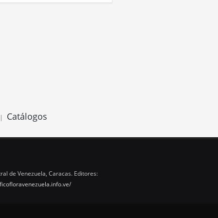
Catálogos
|
ral de Venezuela, Caracas. Editores:
ficofloravenezuela.info.ve/