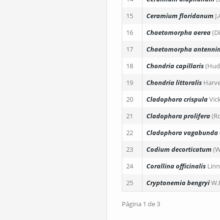
15
Ceramium floridanum
J
16
Chaetomorpha aerea
(D
17
Chaetomorpha antenni
18
Chondria capillaris
(Hud
19
Chondria littoralis
Harv
20
Cladophora crispula
Vic
21
Cladophora prolifera
(R
22
Cladophora vagabunda
23
Codium decorticatum
(
24
Corallina officinalis
Lin
25
Cryptonemia bengryi
W.
Página 1 de 3