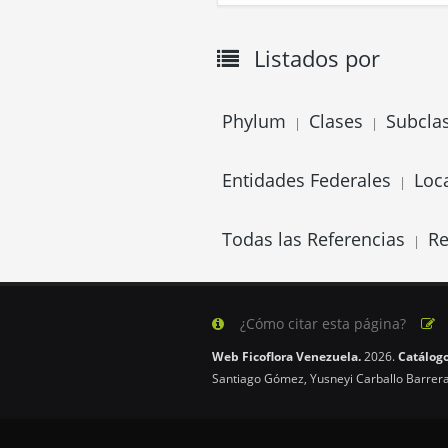
Listados por
Phylum
Clases
Subcla
|
|
Entidades Federales
Loc
|
Todas las Referencias
Re
|
¿Cómo citar esta página?
Web Ficoflora Venezuela.
2026.
Catálogo
Santiago Gómez, Yusneyi Carballo Barrera