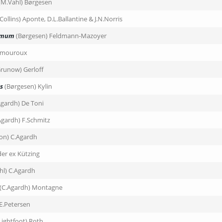
(M.Vahl) Børgesen
(Collins) Aponte, D.L.Ballantine & J.N.Norris
simum
(Børgesen) Feldmann-Mazoyer
Lamouroux
Grunow) Gerloff
s
(Børgesen) Kylin
.Agardh) De Toni
.Agardh) F.Schmitz
on) C.Agardh
er ex Kützing
hl) C.Agardh
(C.Agardh) Montagne
E.Petersen
Lightfoot) Roth