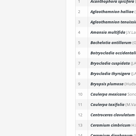
1
Acanthophora spicifera
2
Aglaothamnion halliae
3
Aglaothamnion tenuis
4
Amansia multifida
J.V.
5
Bachelotia antillarum
(
6
Botryocladia occidentali
7
Bryocladia cuspidata
(J
8
Bryocladia thyrsigera
(J
9
Bryopsis plumosa
(Huds
10
Caulerpa mexicana
Sond
11
Caulerpa taxifolia
(M.Va
12
Centroceras clavulatum
13
Ceramium cimbricum
H.
14
Ceramium diaphanum
(