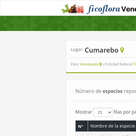
Cumarebo
Lugar:
Pais:
Venezuela
Entidad federal:
F
Número de
especies
repor
Mostrar
filas por p
Nombre de la especie
N°