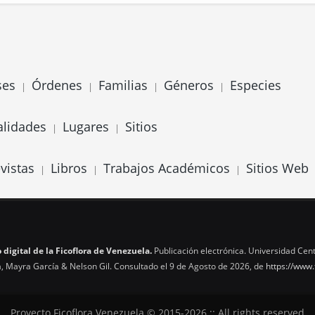
ses
Órdenes
Familias
Géneros
Especies
|
|
|
|
alidades
Lugares
Sitios
|
|
vistas
Libros
Trabajos Académicos
Sitios Web
|
|
|
 digital de la Ficoflora de Venezuela.
Publicación electrónica. Universidad Cent
, Mayra García & Nelson Gil. Consultado el 9 de Agosto de 2026, de
https://www.
Proyecto Ficoflora Venezuela © 2015-2026 :: All rights reserved