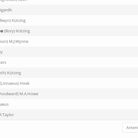
.Agardh
illwyn) Kützing
na
(Bory) Kützing
son) M.J.Wynne
ey
kers
oth) Kützing
(Linnaeus) Hoek
Woodward) M.A.Howe
naeus
R.Taylor
Anteri