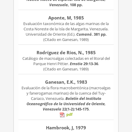
Venezuela
, 108 pp.
Aponte, M, 1985
Evaluación taxonómica de las algas marinas de la
Costa Noreste de la Isla de Margarita, Venezuela.
Universidad de Oriente (Ed.).
Cumaná
. 381 pp.
(Citado en Ganesan, 1989)
Rodríguez de Ríos, N., 1985
Catálogo de macroalgas colectadas en el litoral del
Parque Henri Pittier.
Ernstia
29:13-36
.
(Citado en Ganesan, 1989)
Ganesan, E.K., 1983
Evaluación de la flora macrobentónica (macroalgas
y fanerogamas marinas) de la cuenca del Tuy-
Cariaco, Venezuela.
Boletín del Instituto
Oceanográfico de la Universidad de Oriente,
Venezuela
22(1-2):145-175
.
pdf
Hambrook, J, 1979