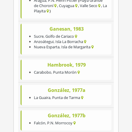
Aragua
,
P.N. Henri Pittier
Playa Grande
de Choroní
Cuyagua
Valle Seco
La
Playita
Ganesan, 1983
Sucre
,
Golfo de Cariaco
Anzoátegui
,
Isla La Borracha
Nueva Esparta
,
Isla de Margarita
Hambrook, 1979
Carabobo
,
Punta Morón
González, 1977a
La Guaira
,
Punta de Tarma
González, 1977b
Falcón
,
P.N. Morrocoy