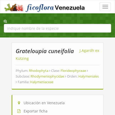
Toggle
naviga
Grateloupia cuneifolia
J.Agardh ex
Kützing
Phylum:
Rhodophyta
Clase:
Florideophyceae
Subclase:
Rhodymeniophycidae
Orden:
Halymeniales
Familia:
Halymeniaceae
Ubicación en Venezuela
Exportar ficha