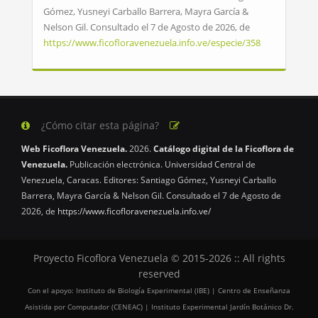
Gómez, Yusneyi Carballo Barrera, Mayra García &
Nelson Gil. Consultado el 7 de Agosto de 2026, de
https://www.ficofloravenezuela.info.ve/especie/358
¿Cómo citar esta página?
Web Ficoflora Venezuela.
2026.
Catálogo digital de la Ficoflora de
Venezuela.
Publicación electrónica. Universidad Central de
Venezuela, Caracas. Editores: Santiago Gómez, Yusneyi Carballo
Barrera, Mayra García & Nelson Gil. Consultado el 7 de Agosto de
2026, de
https://www.ficofloravenezuela.info.ve/
Proyecto Ficoflora Venezuela © 2015-2026 :: All rights
reserved
Con el apoyo: Instituto de Biología Experimental (IBE) | Centro de Enseñanza
Asistida por Computador (CENEAC) | Instituto Experimental Jardín Botánico Dr.