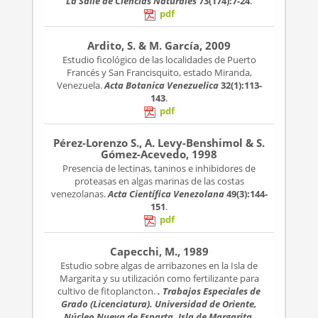
La Salle de Ciencias Naturales
73(174):7-24
.
pdf
Ardito, S. & M. García, 2009
Estudio ficológico de las localidades de Puerto
Francés y San Francisquito, estado Miranda,
Venezuela.
Acta Botanica Venezuelica
32(1):113-
143
.
pdf
Pérez-Lorenzo S., A. Levy-Benshimol & S.
Gómez-Acevedo, 1998
Presencia de lectinas, taninos e inhibidores de
proteasas en algas marinas de las costas
venezolanas.
Acta Científica Venezolana
49(3):144-
151
.
pdf
Capecchi, M., 1989
Estudio sobre algas de arribazones en la Isla de
Margarita y su utilización como fertilizante para
cultivo de fitoplancton.
. Trabajos Especiales de
Grado (Licenciatura). Universidad de Oriente,
Núcleo Nueva de Esparta. Isla de Margarita,