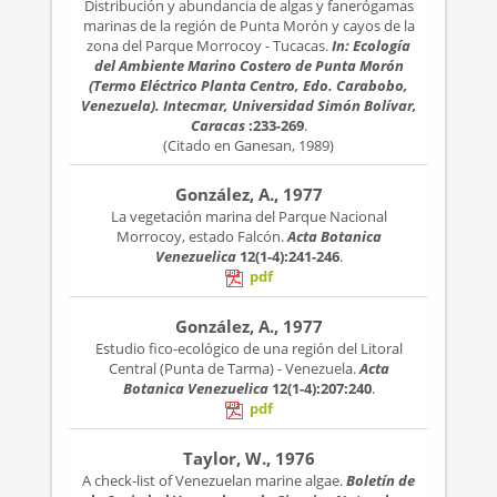
Distribución y abundancia de algas y fanerógamas
marinas de la región de Punta Morón y cayos de la
zona del Parque Morrocoy - Tucacas.
In: Ecología
del Ambiente Marino Costero de Punta Morón
(Termo Eléctrico Planta Centro, Edo. Carabobo,
Venezuela). Intecmar, Universidad Simón Bolívar,
Caracas
:233-269
.
(Citado en Ganesan, 1989)
González, A., 1977
La vegetación marina del Parque Nacional
Morrocoy, estado Falcón.
Acta Botanica
Venezuelica
12(1-4):241-246
.
pdf
González, A., 1977
Estudio fico-ecológico de una región del Litoral
Central (Punta de Tarma) - Venezuela.
Acta
Botanica Venezuelica
12(1-4):207:240
.
pdf
Taylor, W., 1976
A check-list of Venezuelan marine algae.
Boletín de