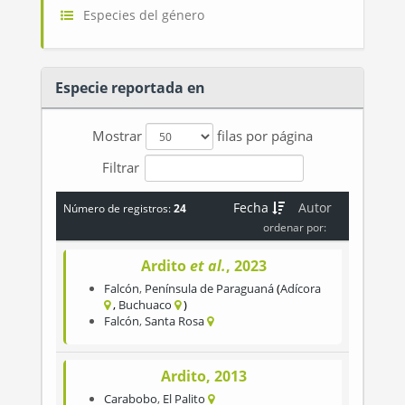
Especies del género
Especie reportada en
Mostrar
filas por página
Filtrar
Fecha
Autor
Número de registros:
24
ordenar por:
Ardito
et al.
, 2023
Falcón
,
Península de Paraguaná
Adícora
Buchuaco
Falcón
,
Santa Rosa
Ardito, 2013
Carabobo
,
El Palito