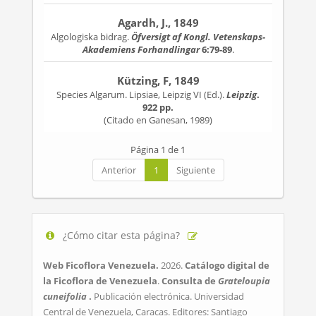
Agardh, J., 1849
Algologiska bidrag.
Öfversigt af Kongl. Vetenskaps-
Akademiens Forhandlingar
6:79-89
.
Kützing, F, 1849
Species Algarum. Lipsiae, Leipzig VI (Ed.).
Leipzig
.
922 pp.
(Citado en Ganesan, 1989)
Página 1 de 1
Anterior
1
Siguiente
¿Cómo citar esta página?
Web Ficoflora Venezuela.
2026.
Catálogo digital de
la Ficoflora de Venezuela
.
Consulta de
Grateloupia
cuneifolia
.
Publicación electrónica. Universidad
Central de Venezuela, Caracas. Editores: Santiago