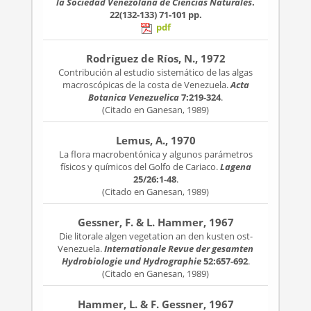
la Sociedad Venezolana de Ciencias Naturales
.
22(132-133)
71-101 pp.
pdf
Rodríguez de Ríos, N., 1972
Contribución al estudio sistemático de las algas
macroscópicas de la costa de Venezuela.
Acta
Botanica Venezuelica
7:219-324
.
(Citado en Ganesan, 1989)
Lemus, A., 1970
La flora macrobentónica y algunos parámetros
físicos y químicos del Golfo de Cariaco.
Lagena
25/26:1-48
.
(Citado en Ganesan, 1989)
Gessner, F. & L. Hammer, 1967
Die litorale algen vegetation an den kusten ost-
Venezuela.
Internationale Revue der gesamten
Hydrobiologie und Hydrographie
52:657-692
.
(Citado en Ganesan, 1989)
Hammer, L. & F. Gessner, 1967