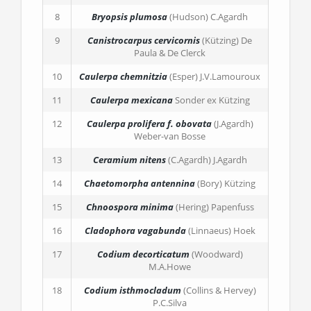
8
Bryopsis plumosa
(Hudson) C.Agardh
9
Canistrocarpus cervicornis
(Kützing) De
Paula & De Clerck
10
Caulerpa chemnitzia
(Esper) J.V.Lamouroux
11
Caulerpa mexicana
Sonder ex Kützing
12
Caulerpa prolifera
f. obovata
(J.Agardh)
Weber-van Bosse
13
Ceramium nitens
(C.Agardh) J.Agardh
14
Chaetomorpha antennina
(Bory) Kützing
15
Chnoospora minima
(Hering) Papenfuss
16
Cladophora vagabunda
(Linnaeus) Hoek
17
Codium decorticatum
(Woodward)
M.A.Howe
18
Codium isthmocladum
(Collins & Hervey)
P.C.Silva