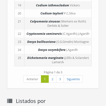
19
Codium isthmocladum
Vickers
20
Codium taylorii
P.C.Silva
21
Colpomenia sinuosa
(Mertens ex Roth)
Derbès & Solier
22
Cryptonemia seminervis
(C.Agardh) J.Agardh
23
Dasya baillouviana
(S.G.Gmelin) Montagne
24
Dasya corymbifera
J.Agardh
25
Dichotomaria marginata
(J.Ellis & Solander)
Lamarck
Página 1 de 3
Anterior
1
2
3
Siguiente
Listados por