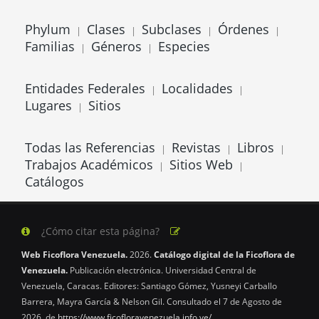
Phylum
Clases
Subclases
Órdenes
|
|
|
|
Familias
Géneros
Especies
|
|
Entidades Federales
Localidades
|
|
Lugares
Sitios
|
Todas las Referencias
Revistas
Libros
|
|
|
Trabajos Académicos
Sitios Web
|
|
Catálogos
¿Cómo citar esta página?
Web Ficoflora Venezuela.
2026.
Catálogo digital de la Ficoflora de
Venezuela.
Publicación electrónica. Universidad Central de
Venezuela, Caracas. Editores: Santiago Gómez, Yusneyi Carballo
Barrera, Mayra García & Nelson Gil. Consultado el 7 de Agosto de
2026, de
https://www.ficofloravenezuela.info.ve/