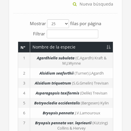
Nueva búsqueda
Mostrar
filas por página
Filtrar
Nombre de la especie
N°
1
Agardhiella subulata
(C.Agardh) Kraft &
M.J.Wynne
2
Alsidium seaforthii
(Turner) J.Agardh
3
Alsidium triquetrum
(S.G.Gmelin) Trevisan
4
Asparagopsis taxiformis
(Delile) Trevisan
5
Botryocladia occidentalis
(Børgesen) Kylin
6
Bryopsis pennata
J.V.Lamouroux
7
Bryopsis pennata
var. leprieurii
(Kützing)
Collins & Hervey