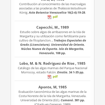
Contribución al conocimiento de las macroalgas
asociadas a las praderas de
Thalassia testudinum
König.
Acta Botanica Venezuelica
16(2-4):19-28
.
pdf
Capecchi, M., 1989
Estudio sobre algas de arribazones en la Isla de
Margarita y su utilización como fertilizante para
cultivo de fitoplancton.
. Trabajos Especiales de
Grado (Licenciatura). Universidad de Oriente,
Núcleo Nueva de Esparta. Isla de Margarita,
Venezuela
, 108 pp.
Lobo, M. & N. Rodríguez de Ríos , 1985
Catálogo de las algas marinas del Parque Nacional
Morrocoy, estado Falcón.
Ernstia
. 34
1-35 pp.
pdf
Aponte, M, 1985
Evaluación taxonómica de las algas marinas de la
Costa Noreste de la Isla de Margarita, Venezuela.
Universidad de Oriente (Ed.).
Cumaná
. 381 pp.
(Citado en Ganesan, 1989)