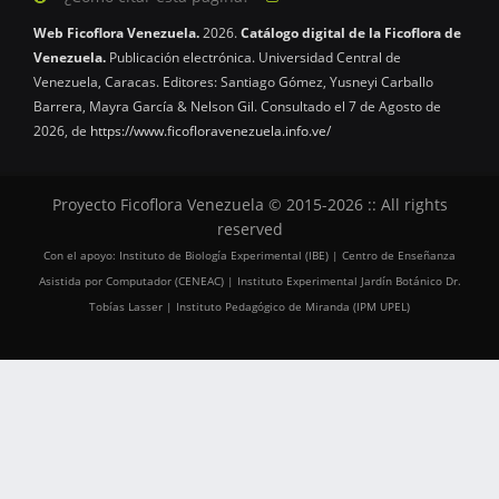
Web Ficoflora Venezuela.
2026.
Catálogo digital de la Ficoflora de
Venezuela.
Publicación electrónica. Universidad Central de
Venezuela, Caracas. Editores: Santiago Gómez, Yusneyi Carballo
Barrera, Mayra García & Nelson Gil. Consultado el 7 de Agosto de
2026, de
https://www.ficofloravenezuela.info.ve/
Proyecto Ficoflora Venezuela © 2015-2026 :: All rights
reserved
Con el apoyo: Instituto de Biología Experimental (IBE) | Centro de Enseñanza
Asistida por Computador (CENEAC) | Instituto Experimental Jardín Botánico Dr.
Tobías Lasser | Instituto Pedagógico de Miranda (IPM UPEL)