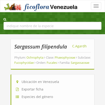
Toggle
naviga
Sargassum filipendula
C.Agardh
Phylum:
Ochrophyta
Clase:
Phaeophyceae
Subclase:
Fucophycidae
Orden:
Fucales
Familia:
Sargassaceae
Ubicación en Venezuela
Exportar ficha
Especies del género