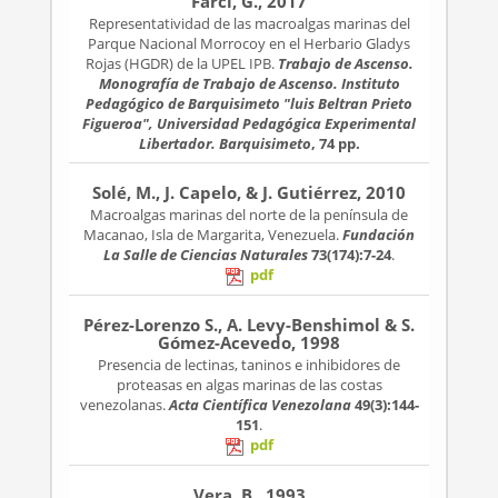
Farci, G., 2017
Representatividad de las macroalgas marinas del
Parque Nacional Morrocoy en el Herbario Gladys
Rojas (HGDR) de la UPEL IPB.
Trabajo de Ascenso.
Monografía de Trabajo de Ascenso. Instituto
Pedagógico de Barquisimeto "luis Beltran Prieto
Figueroa", Universidad Pedagógica Experimental
Libertador. Barquisimeto
, 74 pp.
Solé, M., J. Capelo, & J. Gutiérrez, 2010
Macroalgas marinas del norte de la península de
Macanao, Isla de Margarita, Venezuela.
Fundación
La Salle de Ciencias Naturales
73(174):7-24
.
pdf
Pérez-Lorenzo S., A. Levy-Benshimol & S.
Gómez-Acevedo, 1998
Presencia de lectinas, taninos e inhibidores de
proteasas en algas marinas de las costas
venezolanas.
Acta Científica Venezolana
49(3):144-
151
.
pdf
Vera, B., 1993