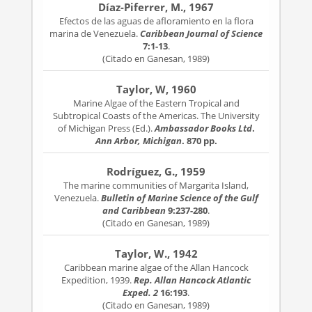
Díaz-Piferrer, M., 1967
Efectos de las aguas de afloramiento en la flora
marina de Venezuela.
Caribbean Journal of Science
7:1-13
.
(Citado en Ganesan, 1989)
Taylor, W, 1960
Marine Algae of the Eastern Tropical and
Subtropical Coasts of the Americas. The University
of Michigan Press (Ed.).
Ambassador Books Ltd
.
Ann Arbor, Michigan
. 870 pp.
Rodríguez, G., 1959
The marine communities of Margarita Island,
Venezuela.
Bulletin of Marine Science of the Gulf
and Caribbean
9:237-280
.
(Citado en Ganesan, 1989)
Taylor, W., 1942
Caribbean marine algae of the Allan Hancock
Expedition, 1939.
Rep. Allan Hancock Atlantic
Exped. 2
16:193
.
(Citado en Ganesan, 1989)