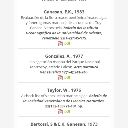
Ganesan, E.K., 1983
Evaluación de la flora macrobentónica (macroalgas
y fanerogamas marinas) de la cuenca del Tuy-
Cariaco, Venezuela.
Boletín del Instituto
Oceanográfico de la Universidad de Oriente,
Venezuela
22(1-2):145-175
.
pdf
González, A., 1977
La vegetación marina del Parque Nacional
Morrocoy, estado Falcón.
Acta Botanica
Venezuelica
12(1-4):241-246
.
pdf
Taylor, W., 1976
A check-list of Venezuelan marine algae.
Boletín de
la Sociedad Venezolana de Ciencias Naturales
.
22(132-133)
71-101 pp.
pdf
Bertossi, S & E.K. Ganesan, 1973