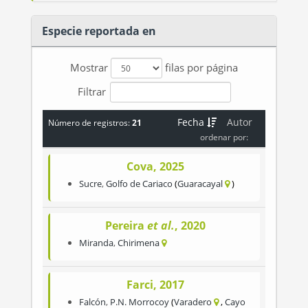
Especie reportada en
Mostrar
filas por página
Filtrar
Fecha
Autor
Número de registros:
21
ordenar por:
Cova, 2025
Sucre
,
Golfo de Cariaco
Guaracayal
Pereira
et al.
, 2020
Miranda
,
Chirimena
Farci, 2017
Falcón
,
P.N. Morrocoy
Varadero
Cayo