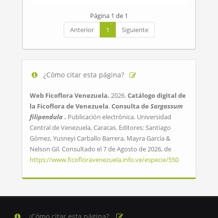
Página 1 de 1
Anterior
1
Siguiente
¿Cómo citar esta página?
Web Ficoflora Venezuela.
2026.
Catálogo digital de
la Ficoflora de Venezuela
.
Consulta de
Sargassum
filipendula
.
Publicación electrónica. Universidad
Central de Venezuela, Caracas. Editores: Santiago
Gómez, Yusneyi Carballo Barrera, Mayra García &
Nelson Gil. Consultado el 7 de Agosto de 2026, de
https://www.ficofloravenezuela.info.ve/especie/550
¿Cómo citar esta página?