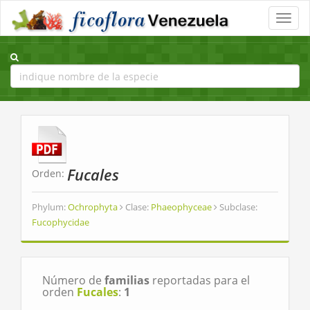
Toggle
naviga
Fucales
Orden:
Phylum:
Ochrophyta
Clase:
Phaeophyceae
Subclase:
Fucophycidae
Número de
familias
reportadas para el
orden
Fucales
:
1