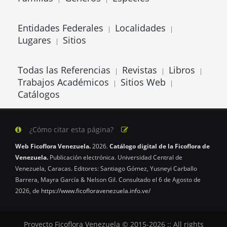
Entidades Federales
Localidades
|
|
Lugares
Sitios
|
Todas las Referencias
Revistas
Libros
|
|
|
Trabajos Académicos
Sitios Web
|
|
Catálogos
¿Cómo citar esta página?
Web Ficoflora Venezuela.
2026.
Catálogo digital de la Ficoflora de
Venezuela.
Publicación electrónica. Universidad Central de
Venezuela, Caracas. Editores: Santiago Gómez, Yusneyi Carballo
Barrera, Mayra García & Nelson Gil. Consultado el 6 de Agosto de
2026, de
https://www.ficofloravenezuela.info.ve/
Proyecto Ficoflora Venezuela © 2015-2026 :: All rights