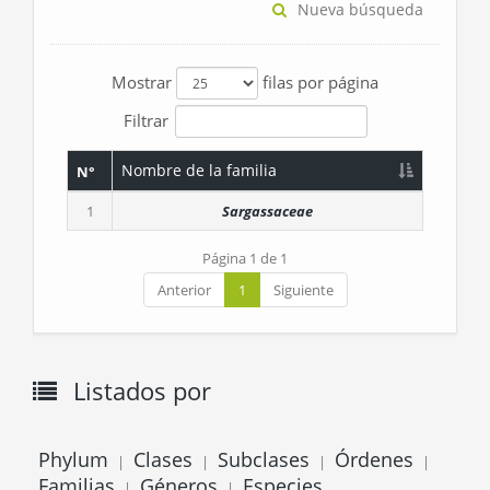
Nueva búsqueda
Mostrar
filas por página
Filtrar
Nombre de la familia
N°
1
Sargassaceae
Página 1 de 1
Anterior
1
Siguiente
Listados por
Phylum
Clases
Subclases
Órdenes
|
|
|
|
Familias
Géneros
Especies
|
|