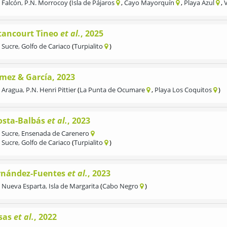
Falcón
,
P.N. Morrocoy
Isla de Pájaros
Cayo Mayorquín
Playa Azul
tancourt Tineo
et al.
, 2025
Sucre
,
Golfo de Cariaco
Turpialito
mez & García, 2023
Aragua
,
P.N. Henri Pittier
La Punta de Ocumare
Playa Los Coquitos
osta-Balbás
et al.
, 2023
Sucre
,
Ensenada de Carenero
Sucre
,
Golfo de Cariaco
Turpialito
rnández-Fuentes
et al.
, 2023
Nueva Esparta
,
Isla de Margarita
Cabo Negro
sas
et al.
, 2022