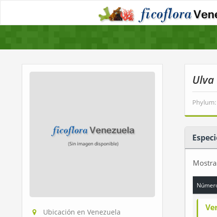
Ulva 
Phylum:
Especi
Mostr
Número
Ve
Ubicación en Venezuela