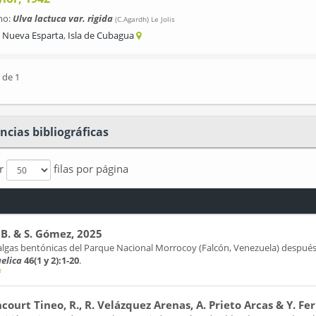
mo:
Ulva lactuca var. rigida
(C.Agardh) Le Jolis
Nueva Esparta
,
Isla de Cubagua
 de 1
ncias bibliográficas
ar
filas por página
 B. & S. Gómez, 2025
lgas bentónicas del Parque Nacional Morrocoy (Falcón, Venezuela) después
elica
46(1 y 2):1-20
.
f
court Tineo, R., R. Velázquez Arenas, A. Prieto Arcas & Y. F