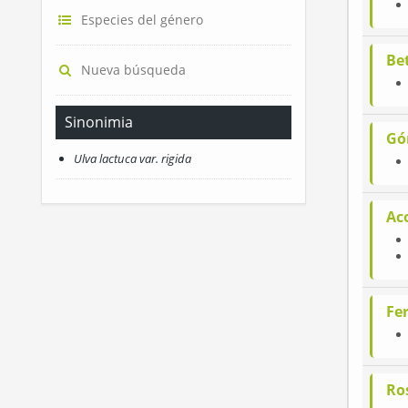
Especies del género
Be
Nueva búsqueda
Sinonimia
Gó
Ulva lactuca var. rigida
Ac
Fe
Ro