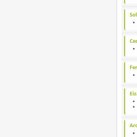
So
Ce
Fe
Eiz
Ard