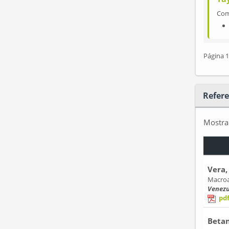
Co
Página 1
Refere
Mostr
Vera,
Macroa
Venezu
pd
Betan