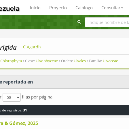
Inicio
Proyecto
Catálogo
Consultar
rigida
C.Agardh
Chlorophyta
Clase:
Ulvophyceae
Orden:
Ulvales
Familia:
Ulvaceae
e reportada en
ar
filas por página
 de registros:
31
ra & Gómez, 2025