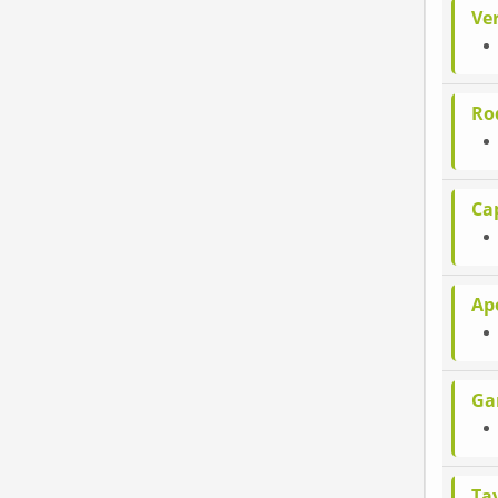
Ve
Ro
Ca
Ap
Ga
Tay