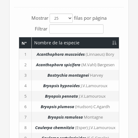
Mostrar
filas por página
Filtrar
Nombre de la especie
N°
1
Acanthophora muscoides
(Linnaeus) Bory
2
Acanthophora spicifera
(M.Vahl) Børgesen
3
Bostrychia montagnei
Harvey
4
Bryopsis hypnoides
J.V.Lamouroux
5
Bryopsis pennata
J.V.Lamouroux
6
Bryopsis plumosa
(Hudson) C.Agardh
7
Bryopsis ramulosa
Montagne
8
Caulerpa chemnitzia
(Esper) J.V.Lamouroux