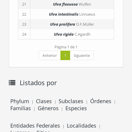
21
Ulva flexuosa
Wulfen
22
Ulva intestinalis
Linnaeus
23
Ulva prolifera
O.F.Müller
24
Ulva rigida
C.Agardh
Página 1 de 1
Anterior
1
Siguiente
Listados por
Phylum
Clases
Subclases
Órdenes
|
|
|
|
Familias
Géneros
Especies
|
|
Entidades Federales
Localidades
|
|