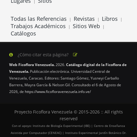
Lugares
Sitios
|
Todas las Referencias
Revistas
Libros
|
|
|
Trabajos Académicos
Sitios Web
|
|
Catálogos
¿Cómo citar esta página?
Web Ficoflora Venezuela.
2026.
Catálogo digital de la Ficoflora de
Venezuela.
Publicación electrónica. Universidad Central de
Venezuela, Caracas. Editores: Santiago Gómez, Yusneyi Carballo
Barrera, Mayra García & Nelson Gil. Consultado el 6 de Agosto de
2026, de
https://www.ficofloravenezuela.info.ve/
Proyecto Ficoflora Venezuela © 2015-2026 :: All rights
reserved
Con el apoyo: Instituto de Biología Experimental (IBE) | Centro de Enseñanza
Asistida por Computador (CENEAC) | Instituto Experimental Jardín Botánico Dr.