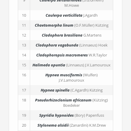
9
Caulerpa sertularioides
(S.G.Gmelin)
M.Howe
10
Caulerpa verticillata
J.Agardh
11
Chaetomorpha linum
(O.F.Müller) Kützing
12
Cladophora brasiliana
G.Martens
13
Cladophora vagabunda
(Linnaeus) Hoek
14
Cladophoropsis macromeres
W.R.Taylor
15
Halimeda opuntia
(Linnaeus) J.V.Lamouroux
16
Hypnea musciformis
(Wulfen)
J.V.Lamouroux
17
Hypnea spinella
(C.Agardh) Kützing
18
Pseudorhizoclonium africanum
(Kützing)
Boedeker
19
Spyridia hypnoides
(Bory) Papenfuss
20
Stylonema alsidii
(Zanardini) K.M.Drew