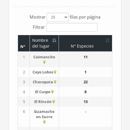
Mostrar
filas por página
Filtrar
Nombre
del lugar
N° Especies
N°
1
Caimancito
11
2
Cayo Lobos
1
3
Chacopata
22
4
El Cuspe
8
5
El Rincón
13
6
Guamache
-
en Sucre