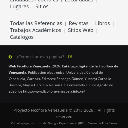
|
|
Lugares
Sitios
|
Todas las Referencias
Revistas
Libros
|
|
|
Trabajos Académicos
Sitios Web
|
|
Catálogos
¿Cómo citar esta página?
Web Ficoflora Venezuela.
2026.
Catálogo digital de la Ficoflora de
Venezuela.
Publicación electrónica. Universidad Central de
Venezuela, Caracas. Editores: Santiago Gómez, Yusneyi Carballo
Barrera, Mayra García & Nelson Gil. Consultado el 8 de Agosto de
2026, de
https://www.ficofloravenezuela.info.ve/
Proyecto Ficoflora Venezuela © 2015-2026 :: All rights
reserved
Con el apoyo: Instituto de Biología Experimental (IBE) | Centro de Enseñanza