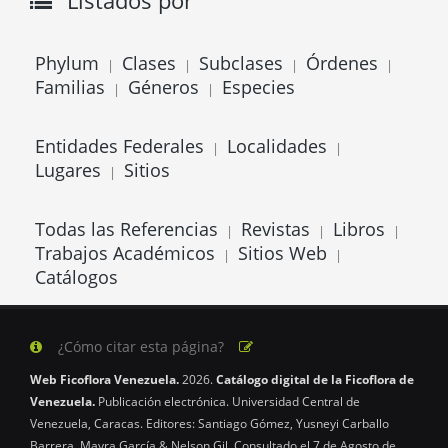
Listados por
Phylum
Clases
Subclases
Órdenes
|
|
|
|
Familias
Géneros
Especies
|
|
Entidades Federales
Localidades
|
|
Lugares
Sitios
|
Todas las Referencias
Revistas
Libros
|
|
|
Trabajos Académicos
Sitios Web
|
|
Catálogos
¿Cómo citar esta página?
Web Ficoflora Venezuela.
2026.
Catálogo digital de la Ficoflora de
Venezuela.
Publicación electrónica. Universidad Central de
Venezuela, Caracas. Editores: Santiago Gómez, Yusneyi Carballo
Barrera, Mayra García & Nelson Gil. Consultado el 7 de Agosto de