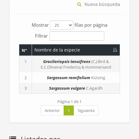
Nueva búsqueda
Mostrar
filas por página
Filtrar
Nombre de la especie
N°
1
Gracilariopsis tenuifrons
(C.J.Bird &
E.C.Oliveira) Fredericq & Hommersand
2
Sargassum ramifolium
Kützing
3
Sargassum vulgare
C.Agardh
Página 1 de 1
Anterior
1
Siguiente