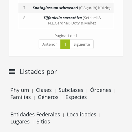
7
Spatoglossum schroederi
(C.Agardh) Kützing
8
Tiffaniella saccorhiza
(Setchell &
N.L.Gardner) Doty & Meñez
Página 1 de 1
Anterior
1
Siguiente
Listados por
Phylum
Clases
Subclases
Órdenes
|
|
|
|
Familias
Géneros
Especies
|
|
Entidades Federales
Localidades
|
|
Lugares
Sitios
|