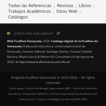
Todas las Referencias
Revistas
Libros
|
|
|
Trabajos Académicos
Sitios Web
|
|
Catálogos
¿Cómo citar esta página?
Web Ficoflora Venezuela.
2026.
Catálogo digital de la Ficoflora de
Venezuela.
Publicación electrónica. Universidad Central de
Venezuela, Caracas. Editores: Santiago Gómez, Yusneyi Carballo
Barrera, Mayra García & Nelson Gil. Consultado el 6 de Agosto de
2026, de
https://www.ficofloravenezuela.info.ve/
Proyecto Ficoflora Venezuela © 2015-2026 :: All rights
reserved
Con el apoyo: Instituto de Biología Experimental (IBE) | Centro de Enseñanza
Asistida por Computador (CENEAC) | Instituto Experimental Jardín Botánico Dr.
Tobías Lasser | Instituto Pedagógico de Miranda (IPM UPEL)