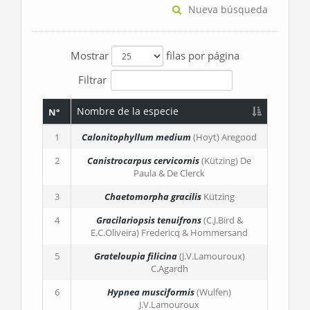
Nueva búsqueda
Mostrar
filas por página
Filtrar
Nombre de la especie
N°
1
Calonitophyllum medium
(Hoyt) Aregood
2
Canistrocarpus cervicornis
(Kützing) De
Paula & De Clerck
3
Chaetomorpha gracilis
Kützing
4
Gracilariopsis tenuifrons
(C.J.Bird &
E.C.Oliveira) Fredericq & Hommersand
5
Grateloupia filicina
(J.V.Lamouroux)
C.Agardh
6
Hypnea musciformis
(Wulfen)
J.V.Lamouroux