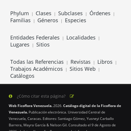
Phylum
Clases
Subclases
Órdenes
|
|
|
|
Familias
Géneros
Especies
|
|
Entidades Federales
Localidades
|
|
Lugares
Sitios
|
Todas las Referencias
Revistas
Libros
|
|
|
Trabajos Académicos
Sitios Web
|
|
Catálogos
¿Cómo citar esta página?
Web Ficoflora Venezuela.
2026.
Catálogo digital de la Ficoflora de
Venezuela.
Publicación electrónica. Universidad Central de
Venezuela, Caracas. Editores: Santiago Gómez, Yusneyi Carballo
Barrera, Mayra García & Nelson Gil. Consultado el 9 de Agosto de