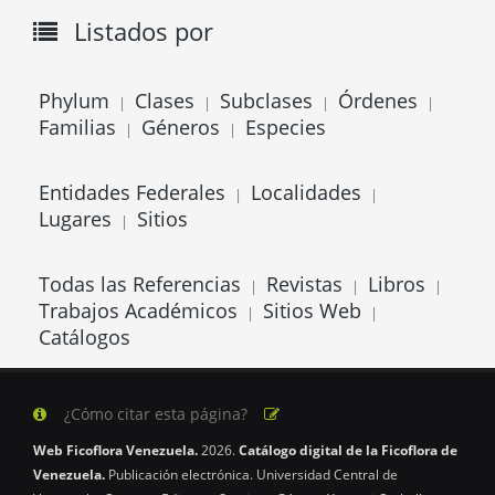
Listados por
Phylum
Clases
Subclases
Órdenes
|
|
|
|
Familias
Géneros
Especies
|
|
Entidades Federales
Localidades
|
|
Lugares
Sitios
|
Todas las Referencias
Revistas
Libros
|
|
|
Trabajos Académicos
Sitios Web
|
|
Catálogos
¿Cómo citar esta página?
Web Ficoflora Venezuela.
2026.
Catálogo digital de la Ficoflora de
Venezuela.
Publicación electrónica. Universidad Central de