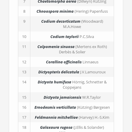
7
Chaetomorpha aerea
(Dillwyn) Kützing
8
Chnoospora minima
(Hering) Papenfuss
9
Codium decorticatum
(Woodward)
M.A.Howe
10
Codium taylorii
P.C.Silva
11
Colpomenia sinuosa
(Mertens ex Roth)
Derbès & Solier
12
Corallina officinalis
Linnaeus
13
Dictyopteris delicatula
J.V.Lamouroux
14
Dictyota humifusa
Hörnig, Schnetter &
Coppejans
15
Dictyota jamaicensis
W.R.Taylor
16
Ernodesmis verticillata
(Kützing) Børgesen
17
Feldmannia mitchelliae
(Harvey) H.-S.Kim
18
Galaxaura rugosa
(J.Ellis & Solander)