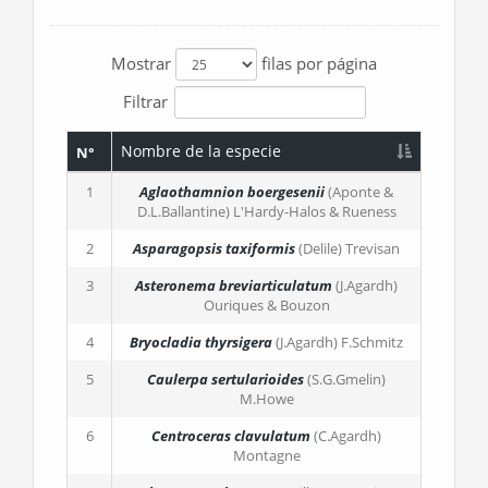
Mostrar
filas por página
Filtrar
Nombre de la especie
N°
1
Aglaothamnion boergesenii
(Aponte &
D.L.Ballantine) L'Hardy-Halos & Rueness
2
Asparagopsis taxiformis
(Delile) Trevisan
3
Asteronema breviarticulatum
(J.Agardh)
Ouriques & Bouzon
4
Bryocladia thyrsigera
(J.Agardh) F.Schmitz
5
Caulerpa sertularioides
(S.G.Gmelin)
M.Howe
6
Centroceras clavulatum
(C.Agardh)
Montagne