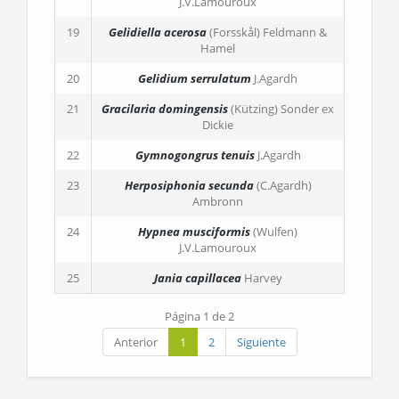
J.V.Lamouroux
19
Gelidiella acerosa
(Forsskål) Feldmann &
Hamel
20
Gelidium serrulatum
J.Agardh
21
Gracilaria domingensis
(Kützing) Sonder ex
Dickie
22
Gymnogongrus tenuis
J.Agardh
23
Herposiphonia secunda
(C.Agardh)
Ambronn
24
Hypnea musciformis
(Wulfen)
J.V.Lamouroux
25
Jania capillacea
Harvey
Página 1 de 2
Anterior
1
2
Siguiente