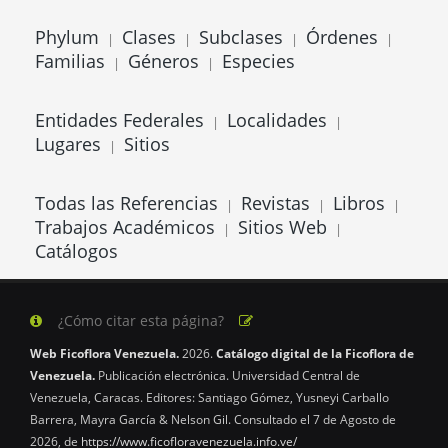
Phylum
Clases
Subclases
Órdenes
|
|
|
|
Familias
Géneros
Especies
|
|
Entidades Federales
Localidades
|
|
Lugares
Sitios
|
Todas las Referencias
Revistas
Libros
|
|
|
Trabajos Académicos
Sitios Web
|
|
Catálogos
¿Cómo citar esta página?
Web Ficoflora Venezuela.
2026.
Catálogo digital de la Ficoflora de
Venezuela.
Publicación electrónica. Universidad Central de
Venezuela, Caracas. Editores: Santiago Gómez, Yusneyi Carballo
Barrera, Mayra García & Nelson Gil. Consultado el 7 de Agosto de
2026, de
https://www.ficofloravenezuela.info.ve/