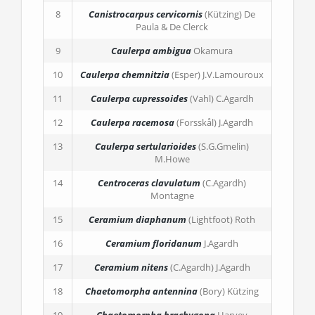
8
Canistrocarpus cervicornis
(Kützing) De
Paula & De Clerck
9
Caulerpa ambigua
Okamura
10
Caulerpa chemnitzia
(Esper) J.V.Lamouroux
11
Caulerpa cupressoides
(Vahl) C.Agardh
12
Caulerpa racemosa
(Forsskål) J.Agardh
13
Caulerpa sertularioides
(S.G.Gmelin)
M.Howe
14
Centroceras clavulatum
(C.Agardh)
Montagne
15
Ceramium diaphanum
(Lightfoot) Roth
16
Ceramium floridanum
J.Agardh
17
Ceramium nitens
(C.Agardh) J.Agardh
18
Chaetomorpha antennina
(Bory) Kützing