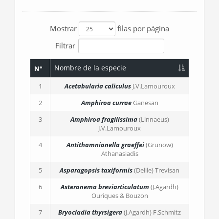
Mostrar
filas por página
Filtrar
Nombre de la especie
N°
1
Acetabularia caliculus
J.V.Lamouroux
2
Amphiroa currae
Ganesan
3
Amphiroa fragilissima
(Linnaeus)
J.V.Lamouroux
4
Antithamnionella graeffei
(Grunow)
Athanasiadis
5
Asparagopsis taxiformis
(Delile) Trevisan
6
Asteronema breviarticulatum
(J.Agardh)
Ouriques & Bouzon
7
Bryocladia thyrsigera
(J.Agardh) F.Schmitz