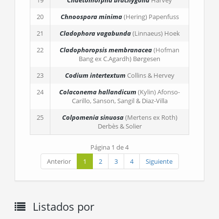
19
Chaetomorpha brachygona
Harvey
20
Chnoospora minima
(Hering) Papenfuss
21
Cladophora vagabunda
(Linnaeus) Hoek
22
Cladophoropsis membranacea
(Hofman
Bang ex C.Agardh) Børgesen
23
Codium intertextum
Collins & Hervey
24
Colaconema hallandicum
(Kylin) Afonso-
Carillo, Sanson, Sangil & Diaz-Villa
25
Colpomenia sinuosa
(Mertens ex Roth)
Derbès & Solier
Página 1 de 4
Anterior
1
2
3
4
Siguiente
Listados por