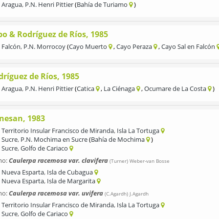
Aragua
,
P.N. Henri Pittier
Bahía de Turiamo
bo & Rodríguez de Ríos, 1985
Falcón
,
P.N. Morrocoy
Cayo Muerto
Cayo Peraza
Cayo Sal en Falcón
dríguez de Ríos, 1985
Aragua
,
P.N. Henri Pittier
Catica
La Ciénaga
Ocumare de La Costa
nesan, 1983
Territorio Insular Francisco de Miranda
,
Isla La Tortuga
Sucre
,
P.N. Mochima en Sucre
Bahía de Mochima
Sucre
,
Golfo de Cariaco
mo:
Caulerpa racemosa var. clavifera
(Turner) Weber-van Bosse
Nueva Esparta
,
Isla de Cubagua
Nueva Esparta
,
Isla de Margarita
mo:
Caulerpa racemosa var. uvifera
(C.Agardh) J.Agardh
Territorio Insular Francisco de Miranda
,
Isla La Tortuga
Sucre
,
Golfo de Cariaco