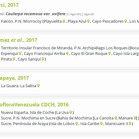
ci, 2017
mo:
Caulerpa racemosa var. uvifera
(C.Agardh) J.Agardh
Falcón
,
P.N. Morrocoy
Playuelita
Playa Azul
Cayo Pescadores
Los 
mez
et al.
, 2017
Territorio Insular Francisco de Miranda
,
P.N. Archipiélago Los Roques
Boca
Espenquí
Cayo Francisquí Arriba
Cayo El Gran Roque
Cayo Isla Lar
Pirata
Cayo Sanquí
apaya, 2017
La Guaira
,
La Salina
cofloraVenezuela CDCH, 2016
Nueva Esparta
,
Isla de Coche
La Uva
Sucre
,
P.N. Mochima en Sucre
Bahía de Mochima
La Canoita
Manare
Sucre
,
Península de Araya
Isla de Lobos
Isla Caribe
Manicuare 3