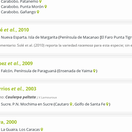
Carabobo
,
Patanemo
Carabobo
,
Punta Morón
Carabobo
,
Gañango
lé
et al.
, 2010
Nueva Esparta
,
Isla de Margarita
Península de Macanao
El Faro Punta Tigr
mentario: Solé et al. (2010) reporta la variedad
racemosa
para esta especie; sin 
pez
et al.
, 2009
Falcón
,
Península de Paraguaná
Ensenada de Yaima
rrios
et al.
, 2003
mo:
Caulerpa peltata
J.V.Lamouroux
Sucre
,
P.N. Mochima en Sucre
Cautaro
Golfo de Santa Fe
ra, 2000
La Guaira
,
Los Caracas