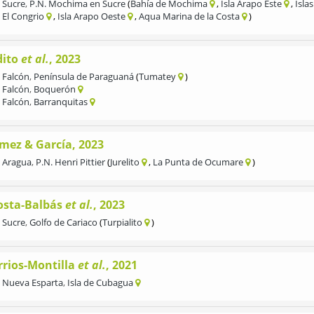
Sucre
,
P.N. Mochima en Sucre
Bahía de Mochima
Isla Arapo Este
Isla
El Congrio
Isla Arapo Oeste
Aqua Marina de la Costa
dito
et al.
, 2023
Falcón
,
Península de Paraguaná
Tumatey
Falcón
,
Boquerón
Falcón
,
Barranquitas
mez & García, 2023
Aragua
,
P.N. Henri Pittier
Jurelito
La Punta de Ocumare
osta-Balbás
et al.
, 2023
Sucre
,
Golfo de Cariaco
Turpialito
rrios-Montilla
et al.
, 2021
Nueva Esparta
,
Isla de Cubagua