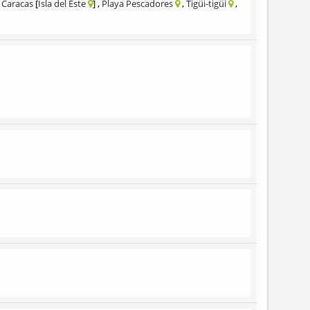
s Caracas
Isla del Este
Playa Pescadores
Tigüi-tigüi