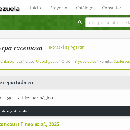
Inicio
Proyecto
Catálogo
Consultar
erpa racemosa
(Forsskål) J.Agardh
Chlorophyta
Clase:
Ulvophyceae
Orden:
Bryopsidales
Familia:
Caulerpa
e reportada en
ar
filas por página
 de registros:
46
tancourt Tineo
et al.
, 2025