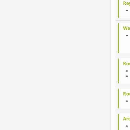
Re
We
Ro
Ro
Ard