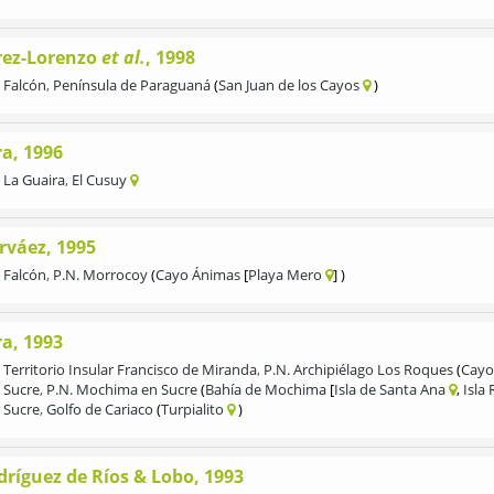
rez-Lorenzo
et al.
, 1998
Falcón
,
Península de Paraguaná
San Juan de los Cayos
ra, 1996
La Guaira
,
El Cusuy
rváez, 1995
Falcón
,
P.N. Morrocoy
Cayo Ánimas
Playa Mero
ra, 1993
Territorio Insular Francisco de Miranda
,
P.N. Archipiélago Los Roques
Cayo
Sucre
,
P.N. Mochima en Sucre
Bahía de Mochima
Isla de Santa Ana
Isla
Sucre
,
Golfo de Cariaco
Turpialito
dríguez de Ríos & Lobo, 1993