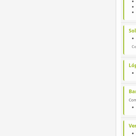
So
Co
Ló
Ba
Co
Ve