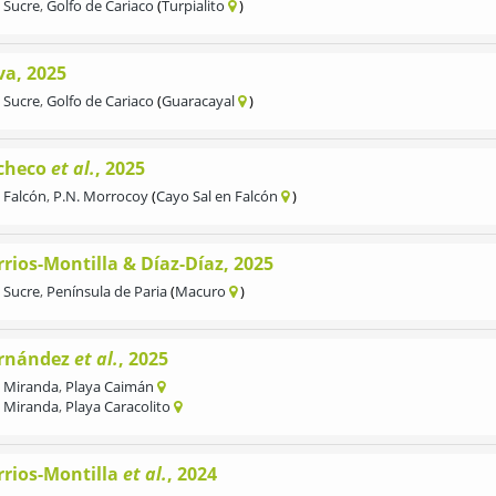
Sucre
,
Golfo de Cariaco
Turpialito
va, 2025
Sucre
,
Golfo de Cariaco
Guaracayal
checo
et al.
, 2025
Falcón
,
P.N. Morrocoy
Cayo Sal en Falcón
rios-Montilla & Díaz-Díaz, 2025
Sucre
,
Península de Paria
Macuro
rnández
et al.
, 2025
Miranda
,
Playa Caimán
Miranda
,
Playa Caracolito
rrios-Montilla
et al.
, 2024