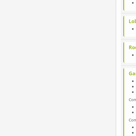
Lo
Ro
Ga
Co
Co