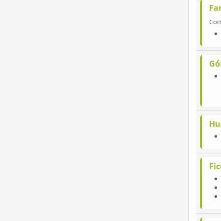
Far
Co
Gó
Hu
Fi