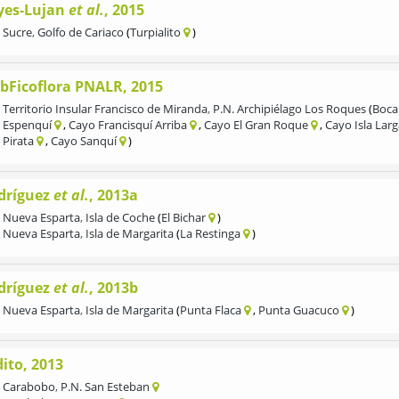
yes-Lujan
et al.
, 2015
Sucre
,
Golfo de Cariaco
Turpialito
bFicoflora PNALR, 2015
Territorio Insular Francisco de Miranda
,
P.N. Archipiélago Los Roques
Boca
Espenquí
Cayo Francisquí Arriba
Cayo El Gran Roque
Cayo Isla Lar
Pirata
Cayo Sanquí
dríguez
et al.
, 2013a
Nueva Esparta
,
Isla de Coche
El Bichar
Nueva Esparta
,
Isla de Margarita
La Restinga
dríguez
et al.
, 2013b
Nueva Esparta
,
Isla de Margarita
Punta Flaca
Punta Guacuco
ito, 2013
Carabobo
,
P.N. San Esteban