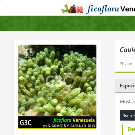
Caul
Phylum:
Especi
Mostr
Número
Be