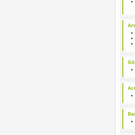
Ar
Gó
Ac
Ba