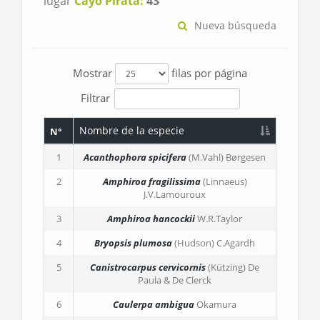
lugar
Cayo Pirata:
43
Nueva búsqueda
Mostrar
filas por página
Filtrar
Nombre de la especie
N°
1
Acanthophora spicifera
(M.Vahl) Børgesen
2
Amphiroa fragilissima
(Linnaeus)
J.V.Lamouroux
3
Amphiroa hancockii
W.R.Taylor
4
Bryopsis plumosa
(Hudson) C.Agardh
5
Canistrocarpus cervicornis
(Kützing) De
Paula & De Clerck
6
Caulerpa ambigua
Okamura