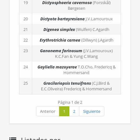
19
Dictyosphaeria cavernosa
(Forsskål)
Børgesen
20
Dictyota bartayresiana
J.V.Lamouroux
21
Digenea simplex
(Wulfen) C.Agardh
22
Erythrotrichia carnea
(Dillwyn) J.Agardh
23
Ganonema farinosum
(J.V.Lamouroux)
K.C.Fan & Yung C.Wang
24
Gayliella mazoyerae
T.O.Cho, Fredericq &
Hommersand
25
Gracilariopsis tenuifrons
(C.J.Bird &
E.C.Oliveira) Fredericq & Hommersand
Página 1 de 2
Anterior
1
2
Siguiente