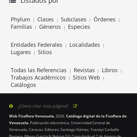
Listados por
Phylum
Clases
Subclases
Órdenes
|
|
|
|
Familias
Géneros
Especies
|
|
Entidades Federales
Localidades
|
|
Lugares
Sitios
|
Todas las Referencias
Revistas
Libros
|
|
|
Trabajos Académicos
Sitios Web
|
|
Catálogos
¿Cómo citar esta página?
Web Ficoflora Venezuela.
2026.
Catálogo digital de la Ficoflora de
Venezuela.
Publicación electrónica. Universidad Central de
Venezuela, Caracas. Editores: Santiago Gómez, Yusneyi Carballo
Barrera, Mayra García & Nelson Gil. Consultado el 7 de Agosto de