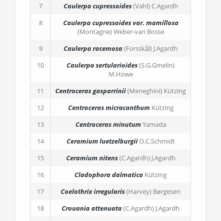
7
Caulerpa cupressoides
(Vahl) C.Agardh
8
Caulerpa cupressoides
var. mamillosa
(Montagne) Weber-van Bosse
9
Caulerpa racemosa
(Forsskål) J.Agardh
10
Caulerpa sertularioides
(S.G.Gmelin)
M.Howe
11
Centroceras gasparrinii
(Meneghini) Kützing
12
Centroceras micracanthum
Kützing
13
Centroceras minutum
Yamada
14
Ceramium luetzelburgii
O.C.Schmidt
15
Ceramium nitens
(C.Agardh) J.Agardh
16
Cladophora dalmatica
Kützing
17
Coelothrix irregularis
(Harvey) Børgesen
18
Crouania attenuata
(C.Agardh) J.Agardh