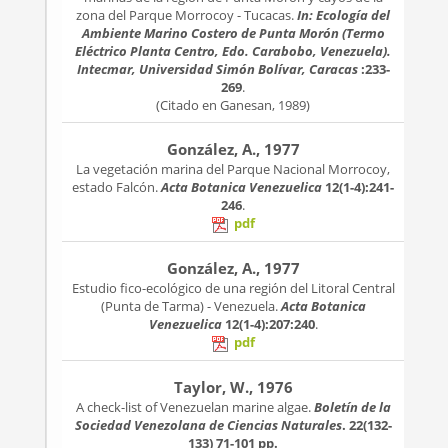
zona del Parque Morrocoy - Tucacas.
In: Ecología del
Ambiente Marino Costero de Punta Morón (Termo
Eléctrico Planta Centro, Edo. Carabobo, Venezuela).
Intecmar, Universidad Simón Bolívar, Caracas
:233-
269
.
(Citado en Ganesan, 1989)
González, A., 1977
La vegetación marina del Parque Nacional Morrocoy,
estado Falcón.
Acta Botanica Venezuelica
12(1-4):241-
246
.
pdf
González, A., 1977
Estudio fico-ecológico de una región del Litoral Central
(Punta de Tarma) - Venezuela.
Acta Botanica
Venezuelica
12(1-4):207:240
.
pdf
Taylor, W., 1976
A check-list of Venezuelan marine algae.
Boletín de la
Sociedad Venezolana de Ciencias Naturales
. 22(132-
133)
71-101 pp.