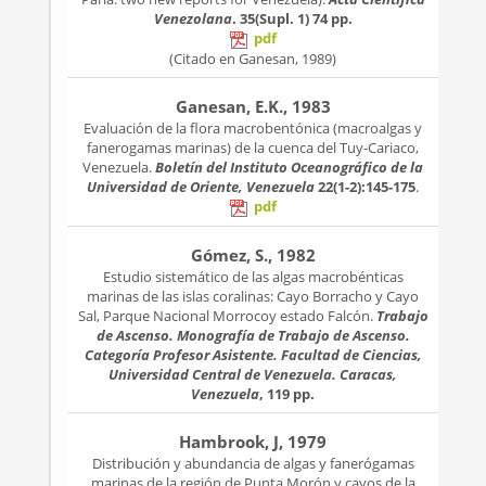
Venezolana
. 35(Supl. 1)
74 pp.
pdf
(Citado en Ganesan, 1989)
Ganesan, E.K., 1983
Evaluación de la flora macrobentónica (macroalgas y
fanerogamas marinas) de la cuenca del Tuy-Cariaco,
Venezuela.
Boletín del Instituto Oceanográfico de la
Universidad de Oriente, Venezuela
22(1-2):145-175
.
pdf
Gómez, S., 1982
Estudio sistemático de las algas macrobénticas
marinas de las islas coralinas: Cayo Borracho y Cayo
Sal, Parque Nacional Morrocoy estado Falcón.
Trabajo
de Ascenso. Monografía de Trabajo de Ascenso.
Categoría Profesor Asistente. Facultad de Ciencias,
Universidad Central de Venezuela. Caracas,
Venezuela
, 119 pp.
Hambrook, J, 1979
Distribución y abundancia de algas y fanerógamas
marinas de la región de Punta Morón y cayos de la