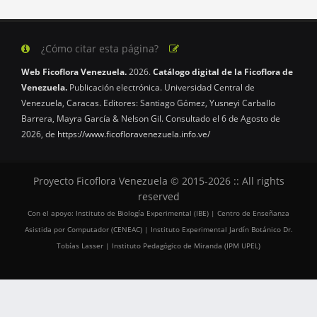
¿Cómo citar esta página?
Web Ficoflora Venezuela.
2026.
Catálogo digital de la Ficoflora de
Venezuela.
Publicación electrónica. Universidad Central de
Venezuela, Caracas. Editores: Santiago Gómez, Yusneyi Carballo
Barrera, Mayra García & Nelson Gil. Consultado el 6 de Agosto de
2026, de
https://www.ficofloravenezuela.info.ve/
Proyecto Ficoflora Venezuela © 2015-2026 :: All rights
reserved
Con el apoyo: Instituto de Biología Experimental (IBE) | Centro de Enseñanza
Asistida por Computador (CENEAC) | Instituto Experimental Jardín Botánico Dr.
Tobías Lasser | Instituto Pedagógico de Miranda (IPM UPEL)