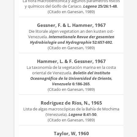
La flora macrobentónica y algunos parámetros físicos
y químicos del Golfo de Cariaco.
Lagena
25/26:1-48
.
(Citado en Ganesan, 1989)
Gessner, F. & L. Hammer, 1967
Die litorale algen vegetation an den kusten ost-
Venezuela.
Internationale Revue der gesamten
Hydrobiologie und Hydrographie
52:657-692
.
(Citado en Ganesan, 1989)
Hammer, L. & F. Gessner, 1967
La taxonomía de la vegetación marina en la costa
oriental de Venezuela.
Boletín del Instituto
Oceanográfico de la Universidad de Oriente,
Venezuela
6:186-265
.
(Citado en Ganesan, 1989)
Rodríguez de Ríos, N., 1965
Lista de algas macroscópicas de la Bahía de Mochima
(Venezuela).
Lagena
8:41-50
.
(Citado en Ganesan, 1989)
Taylor, W, 1960