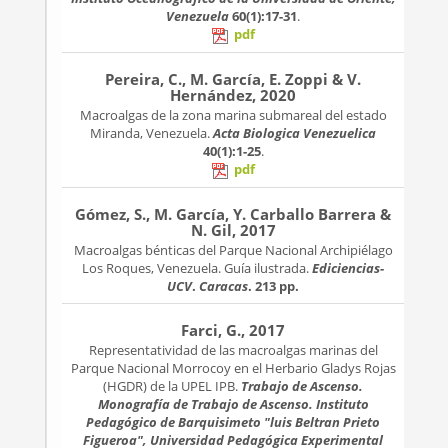
Venezuela
60(1):17-31
.
pdf
Pereira, C., M. García, E. Zoppi & V.
Hernández, 2020
Macroalgas de la zona marina submareal del estado
Miranda, Venezuela.
Acta Biologica Venezuelica
40(1):1-25
.
pdf
Gómez, S., M. García, Y. Carballo Barrera &
N. Gil, 2017
Macroalgas bénticas del Parque Nacional Archipiélago
Los Roques, Venezuela. Guía ilustrada.
Ediciencias-
UCV
.
Caracas
. 213 pp.
Farci, G., 2017
Representatividad de las macroalgas marinas del
Parque Nacional Morrocoy en el Herbario Gladys Rojas
(HGDR) de la UPEL IPB.
Trabajo de Ascenso.
Monografía de Trabajo de Ascenso. Instituto
Pedagógico de Barquisimeto "luis Beltran Prieto
Figueroa", Universidad Pedagógica Experimental