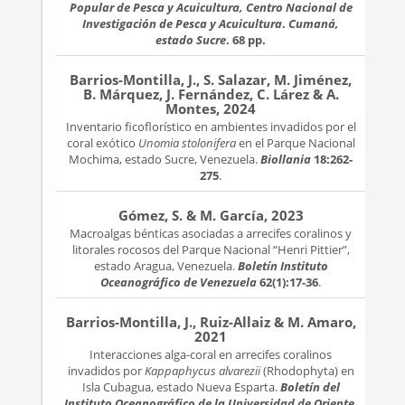
Popular de Pesca y Acuicultura, Centro Nacional de
Investigación de Pesca y Acuicultura
.
Cumaná,
estado Sucre
. 68 pp.
Barrios-Montilla, J., S. Salazar, M. Jiménez,
B. Márquez, J. Fernández, C. Lárez & A.
Montes, 2024
Inventario ficoflorístico en ambientes invadidos por el
coral exótico
Unomia stolonifera
en el Parque Nacional
Mochima, estado Sucre, Venezuela.
Biollania
18:262-
275
.
Gómez, S. & M. García, 2023
Macroalgas bénticas asociadas a arrecifes coralinos y
litorales rocosos del Parque Nacional “Henri Pittier”,
estado Aragua, Venezuela.
Boletín Instituto
Oceanográfico de Venezuela
62(1):17-36
.
Barrios-Montilla, J., Ruiz-Allaiz & M. Amaro,
2021
Interacciones alga-coral en arrecifes coralinos
invadidos por
Kappaphycus alvarezii
(Rhodophyta) en
Isla Cubagua, estado Nueva Esparta.
Boletín del
Instituto Oceanográfico de la Universidad de Oriente,