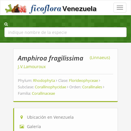
Toggle
naviga
Amphiroa fragilissima
(Linnaeus)
J.V.Lamouroux
Phylum:
Rhodophyta
Clase:
Florideophyceae
Subclase:
Corallinophycidae
Orden:
Corallinales
Familia:
Corallinaceae
Ubicación en Venezuela
Galería