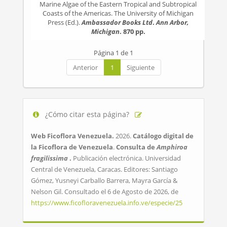
Marine Algae of the Eastern Tropical and Subtropical
Coasts of the Americas. The University of Michigan
Press (Ed.).
Ambassador Books Ltd
.
Ann Arbor,
Michigan
. 870 pp.
Página 1 de 1
Anterior
1
Siguiente
¿Cómo citar esta página?
Web Ficoflora Venezuela.
2026.
Catálogo digital de
la Ficoflora de Venezuela
.
Consulta de
Amphiroa
fragilissima
.
Publicación electrónica. Universidad
Central de Venezuela, Caracas. Editores: Santiago
Gómez, Yusneyi Carballo Barrera, Mayra García &
Nelson Gil. Consultado el 6 de Agosto de 2026, de
https://www.ficofloravenezuela.info.ve/especie/25