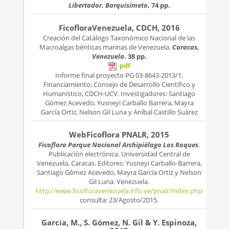
Libertador. Barquisimeto
, 74 pp.
FicofloraVenezuela, CDCH, 2016
Creación del Catálogo Taxonómico Nacional de las
Macroalgas bénticas marinas de Venezuela.
Caracas,
Venezuela
. 38 pp.
pdf
Informe final proyecto PG 03-8643-2013/1.
Financiamiento: Consejo de Desarrollo Científico y
Humanístico, CDCH-UCV. Investigadores: Santiago
Gómez Acevedo, Yusneyi Carballo Barrera, Mayra
García Ortiz, Nelson Gil Luna y Aníbal Castillo Suárez
WebFicoflora PNALR, 2015
Ficoflora Parque Nacional Archipiélago Los Roques
.
Publicación electrónica. Universidad Central de
Venezuela, Caracas. Editores: Yusneyi Carballo-Barrera,
Santiago Gómez Acevedo, Mayra García Ortiz y Nelson
Gil Luna. Venezuela.
http://www.ficofloravenezuela.info.ve/pnalr/index.php
consulta: 23/Agosto/2015.
García, M., S. Gómez, N. Gil & Y. Espinoza,