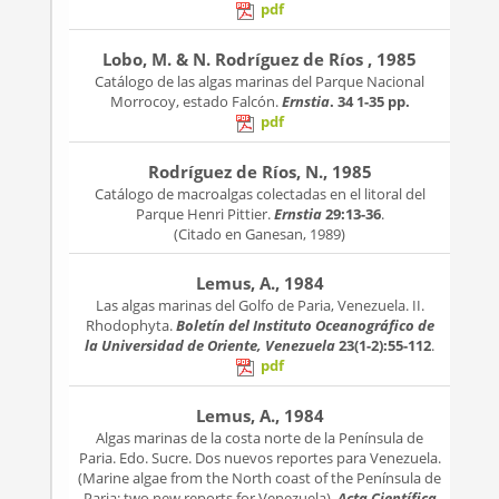
pdf
Lobo, M. & N. Rodríguez de Ríos , 1985
Catálogo de las algas marinas del Parque Nacional
Morrocoy, estado Falcón.
Ernstia
. 34
1-35 pp.
pdf
Rodríguez de Ríos, N., 1985
Catálogo de macroalgas colectadas en el litoral del
Parque Henri Pittier.
Ernstia
29:13-36
.
(Citado en Ganesan, 1989)
Lemus, A., 1984
Las algas marinas del Golfo de Paria, Venezuela. II.
Rhodophyta.
Boletín del Instituto Oceanográfico de
la Universidad de Oriente, Venezuela
23(1-2):55-112
.
pdf
Lemus, A., 1984
Algas marinas de la costa norte de la Península de
Paria. Edo. Sucre. Dos nuevos reportes para Venezuela.
(Marine algae from the North coast of the Península de
Paria: two new reports for Venezuela).
Acta Científica