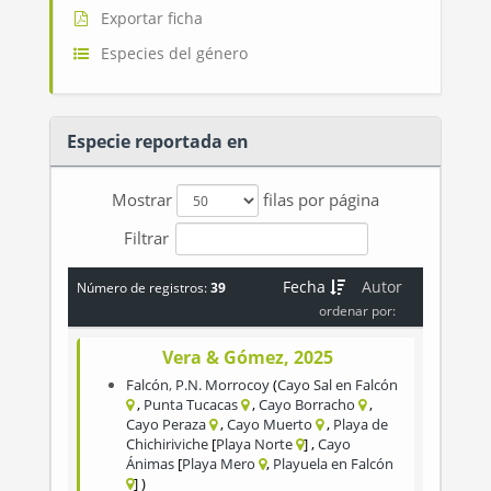
Exportar ficha
Especies del género
Especie reportada en
Mostrar
filas por página
Filtrar
Fecha
Autor
Número de registros:
39
ordenar por:
Vera & Gómez, 2025
Falcón
,
P.N. Morrocoy
Cayo Sal en Falcón
Punta Tucacas
Cayo Borracho
Cayo Peraza
Cayo Muerto
Playa de
Chichiriviche
Playa Norte
Cayo
Ánimas
Playa Mero
Playuela en Falcón