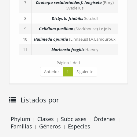
7
Caulerpa sertularioides
f. longiseta
(Bory)
Svedelius
8
Dictyota friabilis
Setchell
9
Gelidium pusillum
(Stackhouse) Le Jolis
10
Halimeda opuntia
(Linnaeus) J.V.Lamouroux
11
Martensia fragilis
Harvey
Página 1 de 1
Anterior
1
Siguiente
Listados por
Phylum
Clases
Subclases
Órdenes
|
|
|
|
Familias
Géneros
Especies
|
|