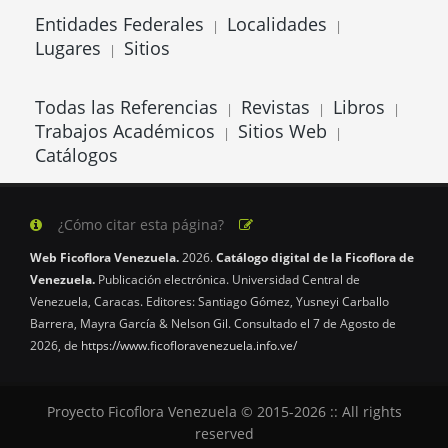
Entidades Federales
Localidades
|
|
Lugares
Sitios
|
Todas las Referencias
Revistas
Libros
|
|
|
Trabajos Académicos
Sitios Web
|
|
Catálogos
¿Cómo citar esta página?
Web Ficoflora Venezuela.
2026.
Catálogo digital de la Ficoflora de
Venezuela.
Publicación electrónica. Universidad Central de
Venezuela, Caracas. Editores: Santiago Gómez, Yusneyi Carballo
Barrera, Mayra García & Nelson Gil. Consultado el 7 de Agosto de
2026, de
https://www.ficofloravenezuela.info.ve/
Proyecto Ficoflora Venezuela © 2015-2026 :: All rights
reserved