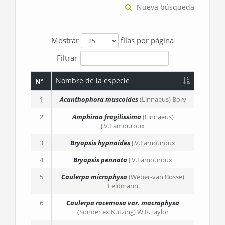
Nueva búsqueda
Mostrar
filas por página
Filtrar
Nombre de la especie
N°
1
Acanthophora muscoides
(Linnaeus) Bory
2
Amphiroa fragilissima
(Linnaeus)
J.V.Lamouroux
3
Bryopsis hypnoides
J.V.Lamouroux
4
Bryopsis pennata
J.V.Lamouroux
5
Caulerpa microphysa
(Weber-van Bosse)
Feldmann
6
Caulerpa racemosa
var. macrophysa
(Sonder ex Kützing) W.R.Taylor