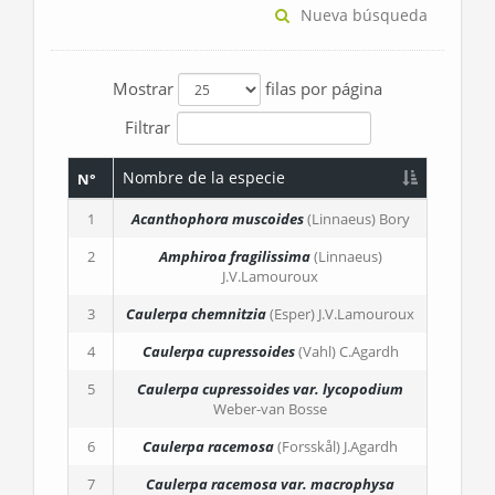
Nueva búsqueda
Mostrar
filas por página
Filtrar
Nombre de la especie
N°
1
Acanthophora muscoides
(Linnaeus) Bory
2
Amphiroa fragilissima
(Linnaeus)
J.V.Lamouroux
3
Caulerpa chemnitzia
(Esper) J.V.Lamouroux
4
Caulerpa cupressoides
(Vahl) C.Agardh
5
Caulerpa cupressoides
var. lycopodium
Weber-van Bosse
6
Caulerpa racemosa
(Forsskål) J.Agardh
7
Caulerpa racemosa
var. macrophysa