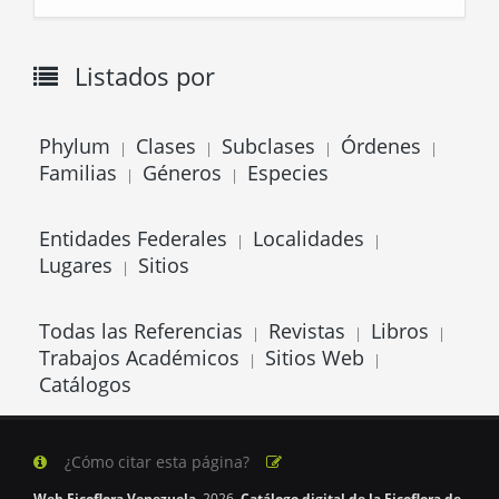
Listados por
Phylum
Clases
Subclases
Órdenes
|
|
|
|
Familias
Géneros
Especies
|
|
Entidades Federales
Localidades
|
|
Lugares
Sitios
|
Todas las Referencias
Revistas
Libros
|
|
|
Trabajos Académicos
Sitios Web
|
|
Catálogos
¿Cómo citar esta página?
Web Ficoflora Venezuela.
2026.
Catálogo digital de la Ficoflora de