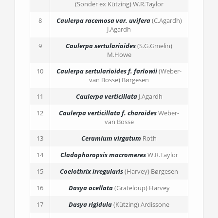
(Sonder ex Kützing) W.R.Taylor
8
Caulerpa racemosa
var. uvifera
(C.Agardh)
J.Agardh
9
Caulerpa sertularioides
(S.G.Gmelin)
M.Howe
10
Caulerpa sertularioides
f. farlowii
(Weber-
van Bosse) Børgesen
11
Caulerpa verticillata
J.Agardh
12
Caulerpa verticillata
f. charoides
Weber-
van Bosse
13
Ceramium virgatum
Roth
14
Cladophoropsis macromeres
W.R.Taylor
15
Coelothrix irregularis
(Harvey) Børgesen
16
Dasya ocellata
(Grateloup) Harvey
17
Dasya rigidula
(Kützing) Ardissone