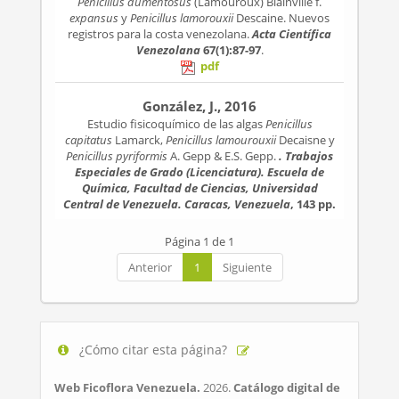
Penicillus dumentosus
(Lamouroux) Blainville f.
expansus
y
Penicillus lamorouxii
Descaine. Nuevos
registros para la costa venezolana.
Acta Científica
Venezolana
67(1):87-97
.
pdf
González, J., 2016
Estudio fisicoquímico de las algas
Penicillus
capitatus
Lamarck,
Penicillus lamourouxii
Decaisne y
Penicillus pyriformis
A. Gepp & E.S. Gepp.
. Trabajos
Especiales de Grado (Licenciatura). Escuela de
Química, Facultad de Ciencias, Universidad
Central de Venezuela. Caracas, Venezuela
, 143 pp.
Página 1 de 1
Anterior
1
Siguiente
¿Cómo citar esta página?
Web Ficoflora Venezuela.
2026.
Catálogo digital de