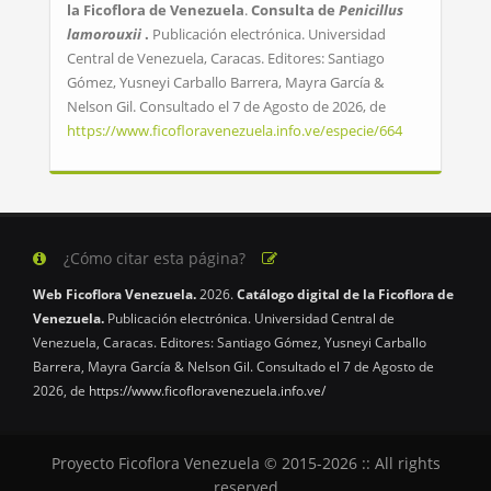
la Ficoflora de Venezuela
.
Consulta de
Penicillus
lamorouxii
.
Publicación electrónica. Universidad
Central de Venezuela, Caracas. Editores: Santiago
Gómez, Yusneyi Carballo Barrera, Mayra García &
Nelson Gil. Consultado el 7 de Agosto de 2026, de
https://www.ficofloravenezuela.info.ve/especie/664
¿Cómo citar esta página?
Web Ficoflora Venezuela.
2026.
Catálogo digital de la Ficoflora de
Venezuela.
Publicación electrónica. Universidad Central de
Venezuela, Caracas. Editores: Santiago Gómez, Yusneyi Carballo
Barrera, Mayra García & Nelson Gil. Consultado el 7 de Agosto de
2026, de
https://www.ficofloravenezuela.info.ve/
Proyecto Ficoflora Venezuela © 2015-2026 :: All rights
reserved