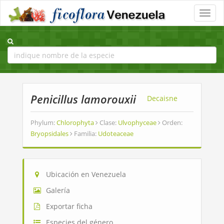
Toggle
naviga
Penicillus lamorouxii
Decaisne
Phylum:
Chlorophyta
Clase:
Ulvophyceae
Orden:
Bryopsidales
Familia:
Udoteaceae
Ubicación en Venezuela
Galería
Exportar ficha
Especies del género