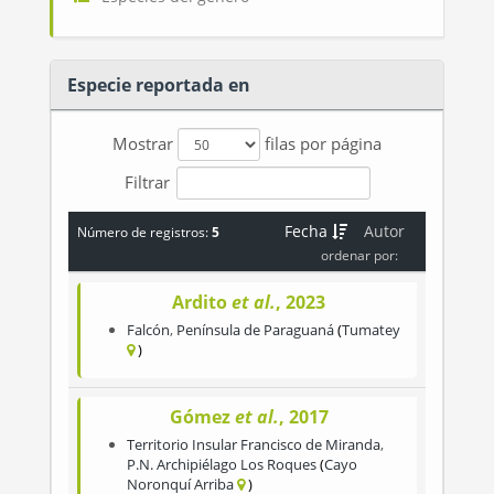
Especie reportada en
Mostrar
filas por página
Filtrar
Fecha
Autor
Número de registros:
5
ordenar por:
Ardito
et al.
, 2023
Falcón
,
Península de Paraguaná
Tumatey
Gómez
et al.
, 2017
Territorio Insular Francisco de Miranda
,
P.N. Archipiélago Los Roques
Cayo
Noronquí Arriba