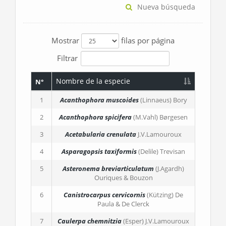
Nueva búsqueda
Mostrar
filas por página
Filtrar
Nombre de la especie
N°
1
Acanthophora muscoides
(Linnaeus) Bory
2
Acanthophora spicifera
(M.Vahl) Børgesen
3
Acetabularia crenulata
J.V.Lamouroux
4
Asparagopsis taxiformis
(Delile) Trevisan
5
Asteronema breviarticulatum
(J.Agardh)
Ouriques & Bouzon
6
Canistrocarpus cervicornis
(Kützing) De
Paula & De Clerck
7
Caulerpa chemnitzia
(Esper) J.V.Lamouroux