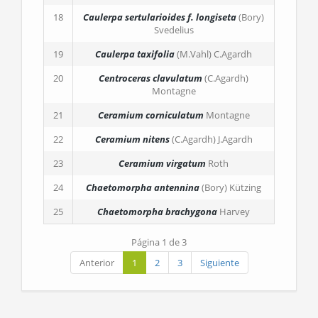
18
Caulerpa sertularioides
f. longiseta
(Bory)
Svedelius
19
Caulerpa taxifolia
(M.Vahl) C.Agardh
20
Centroceras clavulatum
(C.Agardh)
Montagne
21
Ceramium corniculatum
Montagne
22
Ceramium nitens
(C.Agardh) J.Agardh
23
Ceramium virgatum
Roth
24
Chaetomorpha antennina
(Bory) Kützing
25
Chaetomorpha brachygona
Harvey
Página 1 de 3
Anterior
1
2
3
Siguiente