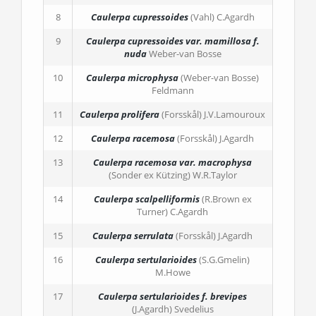
8
Caulerpa cupressoides
(Vahl) C.Agardh
9
Caulerpa cupressoides
var. mamillosa
f.
nuda
Weber-van Bosse
10
Caulerpa microphysa
(Weber-van Bosse)
Feldmann
11
Caulerpa prolifera
(Forsskål) J.V.Lamouroux
12
Caulerpa racemosa
(Forsskål) J.Agardh
13
Caulerpa racemosa
var. macrophysa
(Sonder ex Kützing) W.R.Taylor
14
Caulerpa scalpelliformis
(R.Brown ex
Turner) C.Agardh
15
Caulerpa serrulata
(Forsskål) J.Agardh
16
Caulerpa sertularioides
(S.G.Gmelin)
M.Howe
17
Caulerpa sertularioides
f. brevipes
(J.Agardh) Svedelius