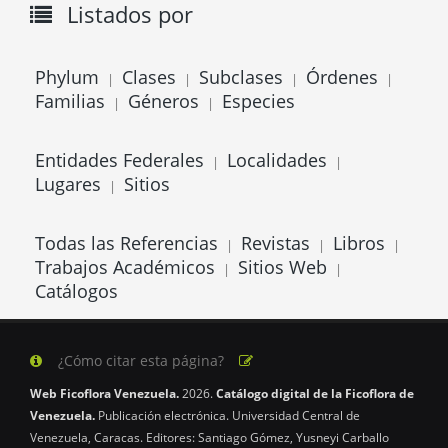
Listados por
Phylum
Clases
Subclases
Órdenes
|
|
|
|
Familias
Géneros
Especies
|
|
Entidades Federales
Localidades
|
|
Lugares
Sitios
|
Todas las Referencias
Revistas
Libros
|
|
|
Trabajos Académicos
Sitios Web
|
|
Catálogos
¿Cómo citar esta página?
Web Ficoflora Venezuela.
2026.
Catálogo digital de la Ficoflora de
Venezuela.
Publicación electrónica. Universidad Central de
Venezuela, Caracas. Editores: Santiago Gómez, Yusneyi Carballo