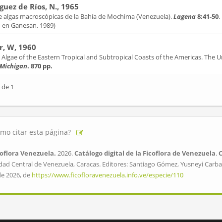
guez de Ríos, N., 1965
de algas macroscópicas de la Bahía de Mochima (Venezuela).
Lagena
8:41-50
.
o en Ganesan, 1989)
r, W, 1960
Algae of the Eastern Tropical and Subtropical Coasts of the Americas. The Un
 Michigan
. 870 pp.
 de 1
mo citar esta página?
oflora Venezuela.
2026.
Catálogo digital de la Ficoflora de Venezuela
.
dad Central de Venezuela, Caracas. Editores: Santiago Gómez, Yusneyi Carbal
de 2026, de
https://www.ficofloravenezuela.info.ve/especie/110