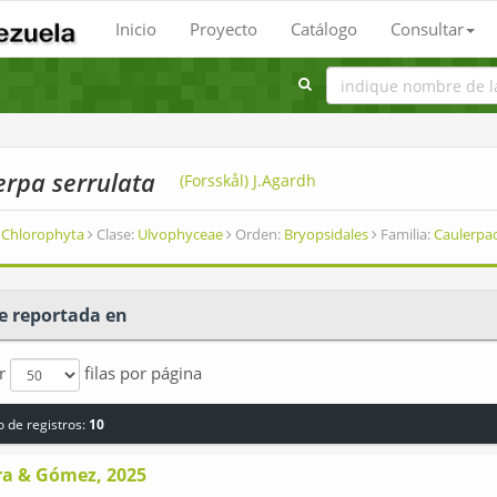
Inicio
Proyecto
Catálogo
Consultar
erpa serrulata
(Forsskål) J.Agardh
Chlorophyta
Clase:
Ulvophyceae
Orden:
Bryopsidales
Familia:
Caulerpa
e reportada en
ar
filas por página
 de registros:
10
ra & Gómez, 2025