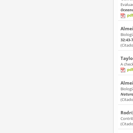
Evalua
Oceano
pd
Almei
Biologí
32:43-
(Citad
Taylo
A check
pd
Almei
Biologí
Natura
(Citad
Rodrí
Contrib
(Citad