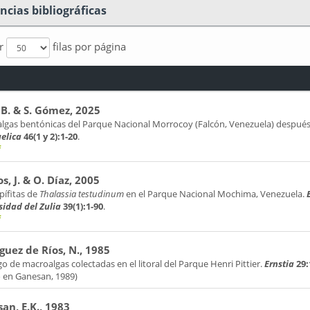
ncias bibliográficas
ar
filas por página
 B. & S. Gómez, 2025
lgas bentónicas del Parque Nacional Morrocoy (Falcón, Venezuela) después
elica
46(1 y 2):1-20
.
f
s, J. & O. Díaz, 2005
pífitas de
Thalassia testudinum
en el Parque Nacional Mochima, Venezuela.
sidad del Zulia
39(1):1-90
.
f
guez de Ríos, N., 1985
o de macroalgas colectadas en el litoral del Parque Henri Pittier.
Ernstia
29:
o en Ganesan, 1989)
an, E.K., 1983