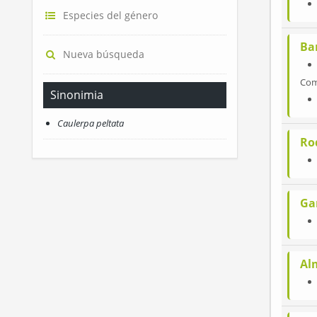
Especies del género
Bar
Nueva búsqueda
Co
Sinonimia
Caulerpa peltata
Ro
Ga
Al