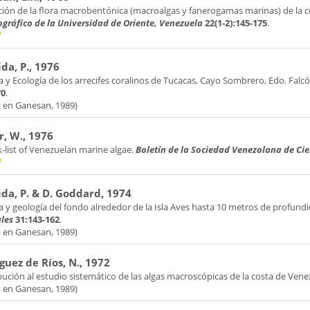
ción de la flora macrobentónica (macroalgas y fanerogamas marinas) de la c
gráfico de la Universidad de Oriente, Venezuela
22(1-2):145-175
.
f
da, P., 1976
a y Ecología de los arrecifes coralinos de Tucacas, Cayo Sombrero, Edo. Falc
70
.
o en Ganesan, 1989)
r, W., 1976
-list of Venezuelan marine algae.
Boletín de la Sociedad Venezolana de Ci
f
da, P. & D. Goddard, 1974
a y geología del fondo alrededor de la Isla Aves hasta 10 metros de profund
les
31:143-162
.
o en Ganesan, 1989)
guez de Ríos, N., 1972
ución al estudio sistemático de las algas macroscópicas de la costa de Vene
o en Ganesan, 1989)