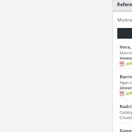
Refere
Mostr
Vera,
Macroa
Venezu
pd
Barrio
Algas e
Univer
pd
Rodrí
Catálog
(Citad
Ganes