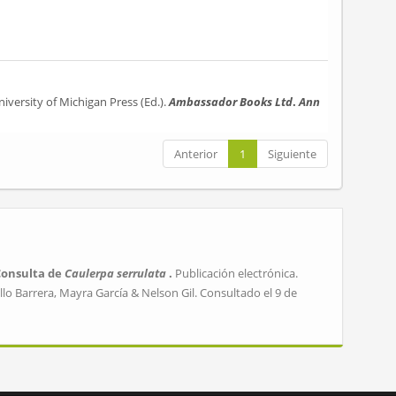
iversity of Michigan Press (Ed.).
Ambassador Books Ltd
.
Ann
Anterior
1
Siguiente
Consulta de
Caulerpa serrulata
.
Publicación electrónica.
lo Barrera, Mayra García & Nelson Gil. Consultado el 9 de