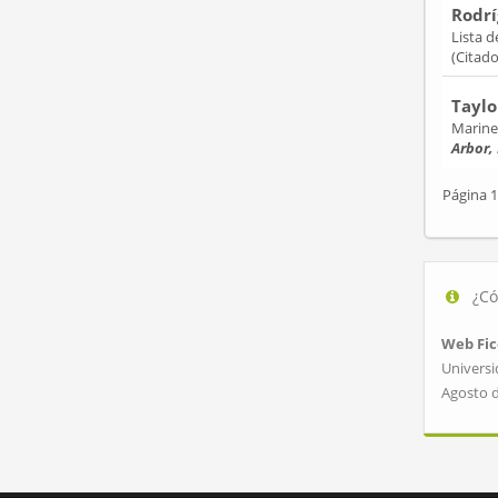
Rodrí
Lista 
(Citad
Taylo
Marine 
Arbor,
Página 1
¿Có
Web Fic
Universi
Agosto 