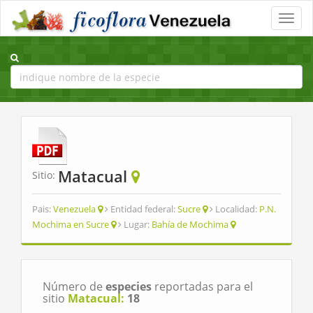
Toggle
naviga
Matacual
Sitio:
Pais:
Venezuela
Entidad federal:
Sucre
Localidad:
P.N.
Mochima en Sucre
Lugar:
Bahía de Mochima
Número de
especies
reportadas para el
sitio
Matacual:
18