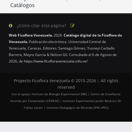
Catálogos
¿Cómo citar esta página?
Web Ficoflora Venezuela.
2026.
Catálogo digital de la Ficoflora de
Venezuela.
Publicación electrónica. Universidad Central de
Venezuela, Caracas. Editores: Santiago Gómez, Yusneyi Carballo
Barrera, Mayra García & Nelson Gil. Consultado el 6 de Agosto de
2026, de
https://www.ficofloravenezuela.info.ve/
Proyecto Ficoflora Venezuela © 2015-2026 :: All rights
reserved
Con el apoyo: Instituto de Biología Experimental (IBE) | Centro de Enseñanza
Asistida por Computador (CENEAC) | Instituto Experimental Jardín Botánico Dr.
Tobías Lasser | Instituto Pedagógico de Miranda (IPM UPEL)