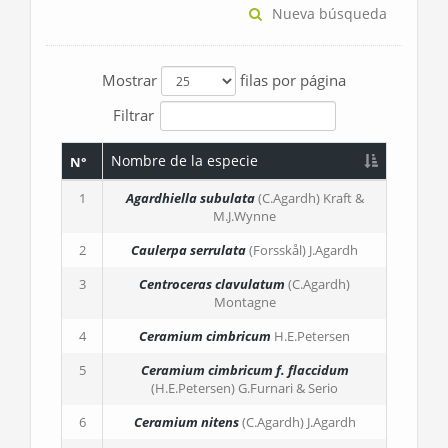
Nueva búsqueda
Mostrar
filas por página
Filtrar
Nombre de la especie
N°
1
Agardhiella subulata
(C.Agardh) Kraft &
M.J.Wynne
2
Caulerpa serrulata
(Forsskål) J.Agardh
3
Centroceras clavulatum
(C.Agardh)
Montagne
4
Ceramium cimbricum
H.E.Petersen
5
Ceramium cimbricum
f. flaccidum
(H.E.Petersen) G.Furnari & Serio
6
Ceramium nitens
(C.Agardh) J.Agardh