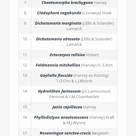
7
Chaetomorpha brachygona
Harvey
8
Cladophora vagabunda
(Linnaeus) Hoek
9
Dichotomaria marginata
(J.Ellis & Solander)
Lamarck
10
Dichotomaria obtusata
(J.Ellis & Solander)
Lamarck
11
Ectocarpus rallsiae
Vickers
12
Feldmannia mitchelliae
(Harvey) H.-S.Kim
13
Gayliella flaccida
(Harvey ex Kützing)
T.O.Cho & L.J.McIvor
14
Hydrolithon farinosum
(J.V.Lamouroux)
Penrose & Y.M.Chamberlain
15
Jania capillacea
Harvey
16
Phyllodictyon anastomosans
(Harvey) Kraft
& M.J.Wynne
17
Rosenvingea sanctae-crucis
Børgesen