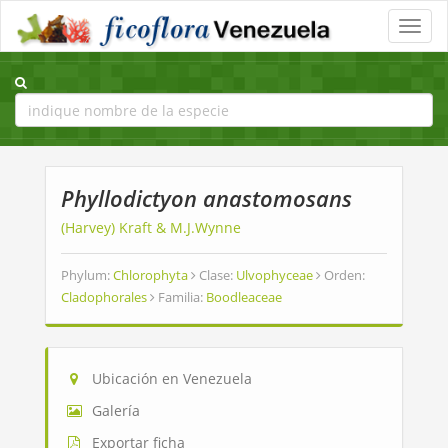
Toggle
naviga
Phyllodictyon anastomosans
(Harvey) Kraft & M.J.Wynne
Phylum:
Chlorophyta
Clase:
Ulvophyceae
Orden:
Cladophorales
Familia:
Boodleaceae
Ubicación en Venezuela
Galería
Exportar ficha