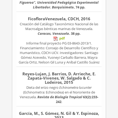
Figueroa", Universidad Pedagógica Experimental
Libertador. Barquisimeto
, 74 pp.
FicofloraVenezuela, CDCH, 2016
Creación del Catálogo Taxonómico Nacional de las
Macroalgas bénticas marinas de Venezuela.
Caracas, Venezuela
. 38 pp.
pdf
Informe final proyecto PG 03-8643-2013/1.
Financiamiento: Consejo de Desarrollo Científico y
Humanístico, CDCH-UCV. Investigadores: Santiago
Gómez Acevedo, Yusneyi Carballo Barrera, Mayra
García Ortiz, Nelson Gil Luna y Aníbal Castillo Suárez
Reyes-Lujan, J. Barrios, D. Arrieche, E.
Zapata-Vívenes, W. Salgado & C.
Lodeiros, 2015
Dieta del erizo negro
Echinometra lucunter
(Echinometra: Echinoidea) en el Nororiente de
Venezuela.
Revista de Biología Tropical
63(2):233-
242
.
García, M., S. Gómez, N. Gil & Y. Espinoza,
2013