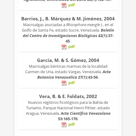
pdf
Barrios, J., B. Márquez & M. Jiménez, 2004
Macroalgas asociadas a
Rhizophora mangle
L. en el
Golfo de Santa Fe, estado Sucre, Venezuela.
Boletín
del Centro de Investigaciones Biológicas
42(1):37-
45
.
pdf
García, M. & S. Gómez, 2004
Macroalgas bénticas marinas de la localidad
Carmen de Uria, estado Vargas, Venezuela.
Acta
Botanica Venezuelica
27(1):43-56
.
pdf
Vera, B. & E. Foldats, 2002
Nuevos registros ficológicos para la Bahía de
Turiamo, Parque Nacional Henri Pittier, estado
Aragua, Venezuela.
Acta Científica Venezolana
53:165-170
.
pdf