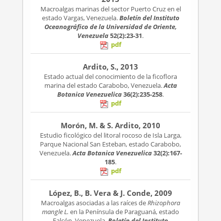
Macroalgas marinas del sector Puerto Cruz en el
estado Vargas, Venezuela.
Boletín del Instituto
Oceanográfico de la Universidad de Oriente,
Venezuela
52(2):23-31
.
pdf
Ardito, S., 2013
Estado actual del conocimiento de la ficoflora
marina del estado Carabobo, Venezuela.
Acta
Botanica Venezuelica
36(2):235-258
.
pdf
Morón, M. & S. Ardito, 2010
Estudio ficológico del litoral rocoso de Isla Larga,
Parque Nacional San Esteban, estado Carabobo,
Venezuela.
Acta Botanica Venezuelica
32(2):167-
185
.
pdf
López, B., B. Vera & J. Conde, 2009
Macroalgas asociadas a las raíces de
Rhizophora
mangle L.
en la Península de Paraguaná, estado
Falcón, Venezuela.
Boletín del Instituto