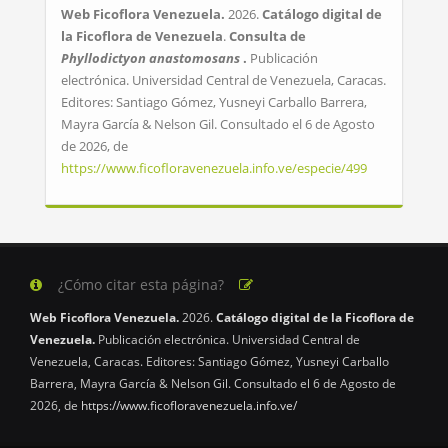
Web Ficoflora Venezuela.
2026.
Catálogo digital de
la Ficoflora de Venezuela
.
Consulta de
Phyllodictyon anastomosans
.
Publicación
electrónica. Universidad Central de Venezuela, Caracas.
Editores: Santiago Gómez, Yusneyi Carballo Barrera,
Mayra García & Nelson Gil. Consultado el 6 de Agosto
de 2026, de
https://www.ficofloravenezuela.info.ve/especie/499
¿Cómo citar esta página?
Web Ficoflora Venezuela.
2026.
Catálogo digital de la Ficoflora de
Venezuela.
Publicación electrónica. Universidad Central de
Venezuela, Caracas. Editores: Santiago Gómez, Yusneyi Carballo
Barrera, Mayra García & Nelson Gil. Consultado el 6 de Agosto de
2026, de
https://www.ficofloravenezuela.info.ve/