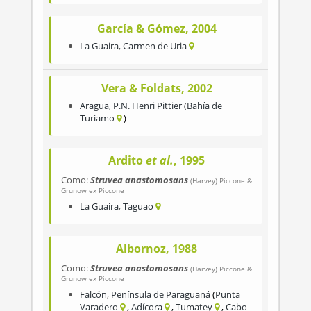
García & Gómez, 2004
La Guaira
,
Carmen de Uria
Vera & Foldats, 2002
Aragua
,
P.N. Henri Pittier
Bahía de
Turiamo
Ardito
et al.
, 1995
Como:
Struvea anastomosans
(Harvey) Piccone &
Grunow ex Piccone
La Guaira
,
Taguao
Albornoz, 1988
Como:
Struvea anastomosans
(Harvey) Piccone &
Grunow ex Piccone
Falcón
,
Península de Paraguaná
Punta
Varadero
Adícora
Tumatey
Cabo