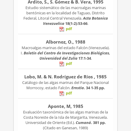
Ardito, S., S. Gómez & B. Vera, 1995
Estudio sistemático de las macroalgas marinas
bentónicas en la localidad de Taguao, Distrito
Federal, Litoral Central Venezuela.
Acta Botanica
Venezuelica
18(1-2):53-66
.
pdf
Albornoz, O., 1988
Macroalgas marinas del estado Falcón (Venezuela).
I.
Boletín del Centro de Investigaciones Biológicas,
Universidad del Zulia
17:1-34
.
pdf
Lobo, M. & N. Rodríguez de Ríos , 1985
Catálogo de las algas marinas del Parque Nacional
Morrocoy, estado Falcón.
Ernstia
. 34
1-35 pp.
pdf
Aponte, M, 1985
Evaluación taxonómica de las algas marinas de la
Costa Noreste de la Isla de Margarita, Venezuela.
Universidad de Oriente (Ed.).
Cumaná
. 381 pp.
(Citado en Ganesan, 1989)