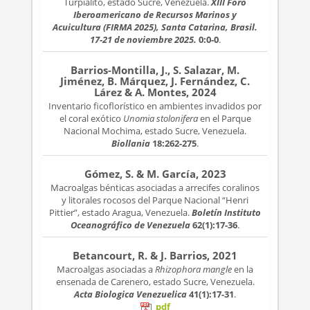
Turpialito, estado Sucre, Venezuela.
XIII Foro
Iberoamericano de Recursos Marinos y
Acuicultura (FIRMA 2025), Santa Catarina, Brasil.
17-21 de noviembre 2025.
0:0-0
.
Barrios-Montilla, J., S. Salazar, M.
Jiménez, B. Márquez, J. Fernández, C.
Lárez & A. Montes, 2024
Inventario ficoflorístico en ambientes invadidos por
el coral exótico
Unomia stolonifera
en el Parque
Nacional Mochima, estado Sucre, Venezuela.
Biollania
18:262-275
.
Gómez, S. & M. García, 2023
Macroalgas bénticas asociadas a arrecifes coralinos
y litorales rocosos del Parque Nacional “Henri
Pittier”, estado Aragua, Venezuela.
Boletín Instituto
Oceanográfico de Venezuela
62(1):17-36
.
Betancourt, R. & J. Barrios, 2021
Macroalgas asociadas a
Rhizophora mangle
en la
ensenada de Carenero, estado Sucre, Venezuela.
Acta Biologica Venezuelica
41(1):17-31
.
pdf