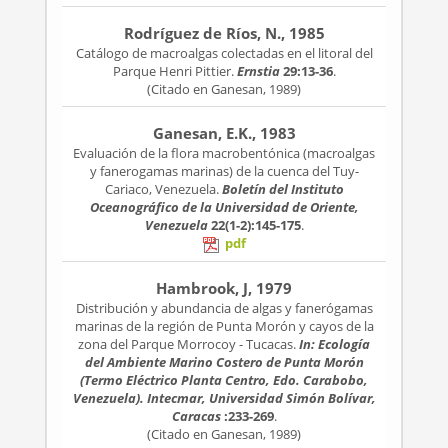
Rodríguez de Ríos, N., 1985
Catálogo de macroalgas colectadas en el litoral del
Parque Henri Pittier.
Ernstia
29:13-36
.
(Citado en Ganesan, 1989)
Ganesan, E.K., 1983
Evaluación de la flora macrobentónica (macroalgas
y fanerogamas marinas) de la cuenca del Tuy-
Cariaco, Venezuela.
Boletín del Instituto
Oceanográfico de la Universidad de Oriente,
Venezuela
22(1-2):145-175
.
pdf
Hambrook, J, 1979
Distribución y abundancia de algas y fanerógamas
marinas de la región de Punta Morón y cayos de la
zona del Parque Morrocoy - Tucacas.
In: Ecología
del Ambiente Marino Costero de Punta Morón
(Termo Eléctrico Planta Centro, Edo. Carabobo,
Venezuela). Intecmar, Universidad Simón Bolívar,
Caracas
:233-269
.
(Citado en Ganesan, 1989)