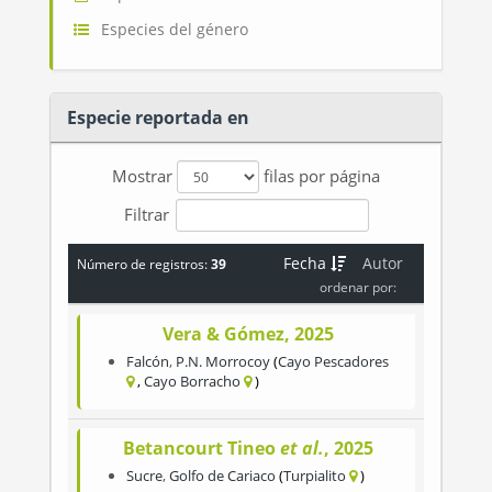
Especies del género
Especie reportada en
Mostrar
filas por página
Filtrar
Fecha
Autor
Número de registros:
39
ordenar por:
Vera & Gómez, 2025
Falcón
,
P.N. Morrocoy
Cayo Pescadores
Cayo Borracho
Betancourt Tineo
et al.
, 2025
Sucre
,
Golfo de Cariaco
Turpialito