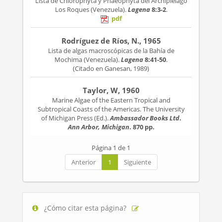
Lista de Chlorophyta y Phaeophyta del Archipiélago
Los Roques (Venezuela).
Lagena
8:3-2
.
pdf
Rodríguez de Ríos, N., 1965
Lista de algas macroscópicas de la Bahía de
Mochima (Venezuela).
Lagena
8:41-50
.
(Citado en Ganesan, 1989)
Taylor, W, 1960
Marine Algae of the Eastern Tropical and
Subtropical Coasts of the Americas. The University
of Michigan Press (Ed.).
Ambassador Books Ltd
.
Ann Arbor, Michigan
. 870 pp.
Página 1 de 1
Anterior
1
Siguiente
¿Cómo citar esta página?