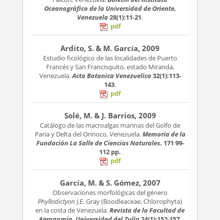
Oceanográfico de la Universidad de Oriente,
Venezuela
28(1):11-21
.
pdf
Ardito, S. & M. García, 2009
Estudio ficológico de las localidades de Puerto
Francés y San Francisquito, estado Miranda,
Venezuela.
Acta Botanica Venezuelica
32(1):113-
143
.
pdf
Solé, M. & J. Barrios, 2009
Catálogo de las macroalgas marinas del Golfo de
Paria y Delta del Orinoco, Venezuela.
Memoria de la
Fundación La Salle de Ciencias Naturales
. 171
99-
112 pp.
pdf
García, M. & S. Gómez, 2007
Observaciones morfológicas del género
Phyllodictyon
J.E. Gray (Boodleaceae, Chlorophyta)
en la costa de Venezuela.
Revista de la Facultad de
Agronomía, Universidad del Zulia
24(1):152-157
.