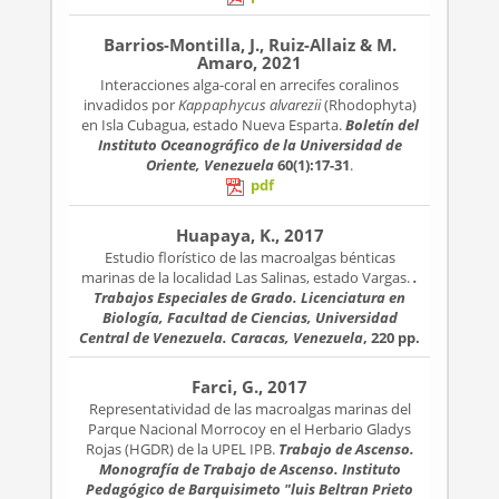
Barrios-Montilla, J., Ruiz-Allaiz & M.
Amaro, 2021
Interacciones alga-coral en arrecifes coralinos
invadidos por
Kappaphycus alvarezii
(Rhodophyta)
en Isla Cubagua, estado Nueva Esparta.
Boletín del
Instituto Oceanográfico de la Universidad de
Oriente, Venezuela
60(1):17-31
.
pdf
Huapaya, K., 2017
Estudio florístico de las macroalgas bénticas
marinas de la localidad Las Salinas, estado Vargas.
.
Trabajos Especiales de Grado. Licenciatura en
Biología, Facultad de Ciencias, Universidad
Central de Venezuela. Caracas, Venezuela
, 220 pp.
Farci, G., 2017
Representatividad de las macroalgas marinas del
Parque Nacional Morrocoy en el Herbario Gladys
Rojas (HGDR) de la UPEL IPB.
Trabajo de Ascenso.
Monografía de Trabajo de Ascenso. Instituto
Pedagógico de Barquisimeto "luis Beltran Prieto