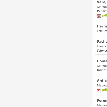
Vera,
Macroa
Venezu
pd
Herná
Estruc
Pache
Heavy 
Scienc
Gómez
Macroal
Instit
Ardit
Macroa
pd
Perei
Macroa