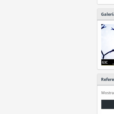
Galerí
Refere
Mostr