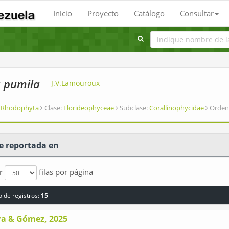
Inicio
Proyecto
Catálogo
Consultar
a pumila
J.V.Lamouroux
Rhodophyta
Clase:
Florideophyceae
Subclase:
Corallinophycidae
Orden
e reportada en
ar
filas por página
 de registros:
15
ra & Gómez, 2025