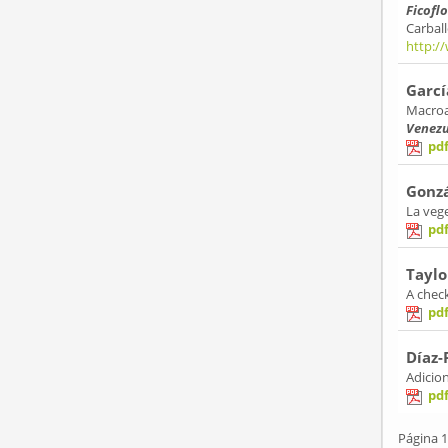
Ficofl
Carbal
http:/
Garcí
Macroa
Venezu
pd
Gonzá
La veg
pd
Taylo
A check
pd
Díaz-
Adicion
pd
Página 1