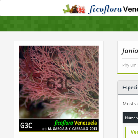
Jani
Phylum:
Especi
Mostr
Número
Ve