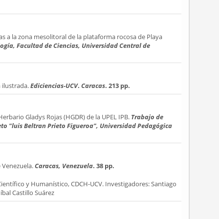
s a la zona mesolitoral de la plataforma rocosa de Playa
logía, Facultad de Ciencias, Universidad Central de
 ilustrada.
Ediciencias-UCV
.
Caracas
. 213 pp.
Herbario Gladys Rojas (HGDR) de la UPEL IPB.
Trabajo de
to "luis Beltran Prieto Figueroa", Universidad Pedagógica
e Venezuela.
Caracas, Venezuela
. 38 pp.
Científico y Humanístico, CDCH-UCV. Investigadores: Santiago
bal Castillo Suárez