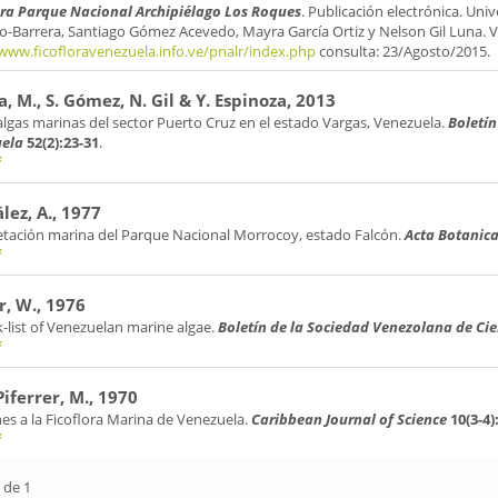
ora Parque Nacional Archipiélago Los Roques
. Publicación electrónica. Uni
lo-Barrera, Santiago Gómez Acevedo, Mayra García Ortiz y Nelson Gil Luna. 
/www.ficofloravenezuela.info.ve/pnalr/index.php
consulta: 23/Agosto/2015.
a, M., S. Gómez, N. Gil & Y. Espinoza, 2013
lgas marinas del sector Puerto Cruz en el estado Vargas, Venezuela.
Boletín
ela
52(2):23-31
.
f
lez, A., 1977
etación marina del Parque Nacional Morrocoy, estado Falcón.
Acta Botanic
f
r, W., 1976
-list of Venezuelan marine algae.
Boletín de la Sociedad Venezolana de Ci
f
Piferrer, M., 1970
es a la Ficoflora Marina de Venezuela.
Caribbean Journal of Science
10(3-4)
f
 de 1