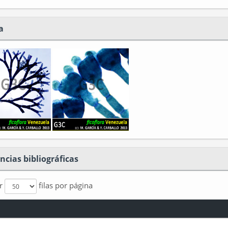
a
ncias bibliográficas
ar
filas por página