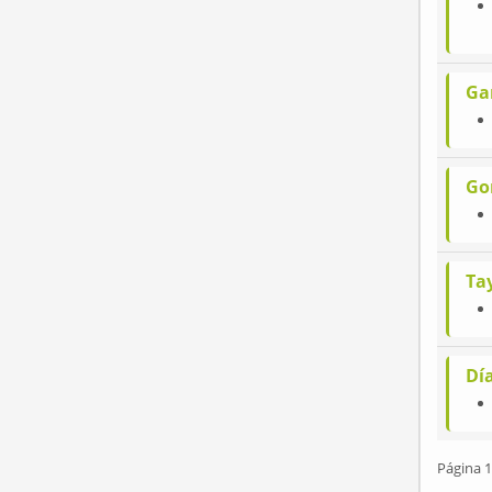
Ga
Go
Tay
Día
Página 1