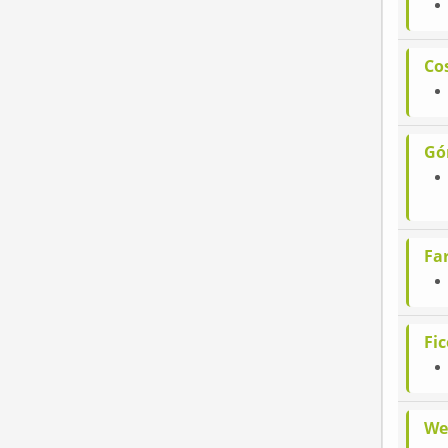
Cos
Gó
Far
Fi
We