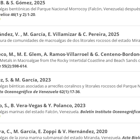
 B. & S. Gómez, 2025
lgas bentónicas del Parque Nacional Morrocoy (Falcón, Venezuela) después
elica
46(1 y 2):1-20
.
f
ndez, V. , M. García, E. Villamizar & C. Pereira, 2025
tura de comunidades de macroalgas de dos litorales rocosos del estado Mir
co, M., M. E. Glem, A. Ramos-Villarroel & G. Centeno-Bordon
Metals in Macroalgae from the Rocky Intertidal Coastline and Beach Sands 
e
55(2):598-614
.
, S. & M. García, 2023
gas bénticas asociadas a arrecifes coralinos y litorales rocosos del Parque 
uto Oceanográfico de Venezuela
62(1):17-36
.
o, S., B. Vera-Vegas & Y. Polanco, 2023
lgas marinas del estado Falcón, Venezuela.
Boletín Instituto Oceanográfic
f
ra, C., M. García, E. Zoppi & V. Hernández, 2020
lgas de la zona marina submareal del estado Miranda, Venezuela.
Acta Biol