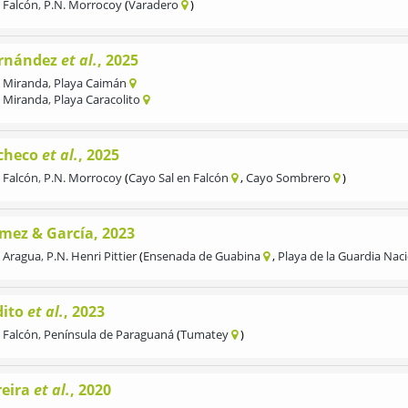
Falcón
,
P.N. Morrocoy
Varadero
rnández
et al.
, 2025
Miranda
,
Playa Caimán
Miranda
,
Playa Caracolito
checo
et al.
, 2025
Falcón
,
P.N. Morrocoy
Cayo Sal en Falcón
Cayo Sombrero
mez & García, 2023
Aragua
,
P.N. Henri Pittier
Ensenada de Guabina
Playa de la Guardia Nac
dito
et al.
, 2023
Falcón
,
Península de Paraguaná
Tumatey
reira
et al.
, 2020