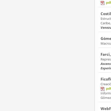
pd
Costi
Estruct
Caribe
Venezu
Gómez
Macroa
Farci,
Repres
Ascens
Experi
Ficof
Creaci
pd
Inform
Gómez A
WebFi