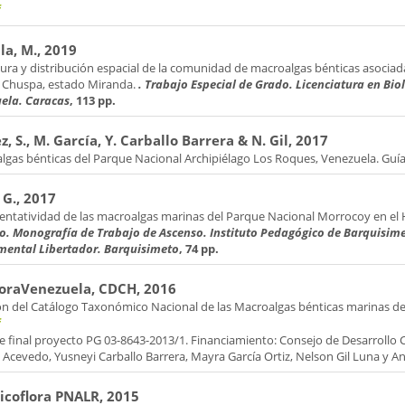
f
lla, M., 2019
ura y distribución espacial de la comunidad de macroalgas bénticas asociada
, Chuspa, estado Miranda.
. Trabajo Especial de Grado. Licenciatura en Bio
ela. Caracas
, 113 pp.
, S., M. García, Y. Carballo Barrera & N. Gil, 2017
lgas bénticas del Parque Nacional Archipiélago Los Roques, Venezuela. Guía
 G., 2017
entatividad de las macroalgas marinas del Parque Nacional Morrocoy en el 
o. Monografía de Trabajo de Ascenso. Instituto Pedagógico de Barquisime
mental Libertador. Barquisimeto
, 74 pp.
loraVenezuela, CDCH, 2016
ón del Catálogo Taxonómico Nacional de las Macroalgas bénticas marinas d
f
e final proyecto PG 03-8643-2013/1. Financiamiento: Consejo de Desarrollo 
cevedo, Yusneyi Carballo Barrera, Mayra García Ortiz, Nelson Gil Luna y Aní
coflora PNALR, 2015