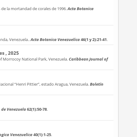
 de la mortandad de corales de 1996.
Acta Botanica
anda, Venezuela..
Acta Botanica Venezuelica
46(1 y 2):21-41
.
es , 2025
of Morrocoy National Park, Venezuela.
Caribbean Journal of
Nacional “Henri Pittier”, estado Aragua, Venezuela.
Boletín
o de Venezuela
62(1):50-78
.
ogica Venezuelica
40(1):1-25
.