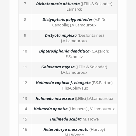
7
Dichotomaria obtusata
(J.Ellis & Solander)
Lamarck
8
Dictyopteris polypodioides
(A.P.De
Candolle) J.V.Lamouroux
9
Dictyota implexa
(Desfontaines)
J.V.Lamouroux
10
Dipterosiphonia dendritica
(C.Agardh)
F.Schmitz
11
Galaxaura rugosa
(J.Ellis & Solander)
J.V.Lamouroux
12
Halimeda copiosa
f. elongata
(E.S.Barton)
Hillis-Colinvaux
13
Halimeda incrassata
(J.Ellis) J.V.Lamouroux
14
Halimeda opuntia
(Linnaeus) J.V.Lamouroux
15
Halimeda scabra
M. Howe
16
Heterodasya mucronata
(Harvey)
M.J.Wynne