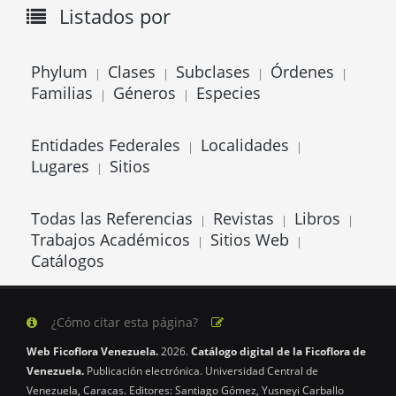
Listados por
Phylum
Clases
Subclases
Órdenes
|
|
|
|
Familias
Géneros
Especies
|
|
Entidades Federales
Localidades
|
|
Lugares
Sitios
|
Todas las Referencias
Revistas
Libros
|
|
|
Trabajos Académicos
Sitios Web
|
|
Catálogos
¿Cómo citar esta página?
Web Ficoflora Venezuela.
2026.
Catálogo digital de la Ficoflora de
Venezuela.
Publicación electrónica. Universidad Central de
Venezuela, Caracas. Editores: Santiago Gómez, Yusneyi Carballo