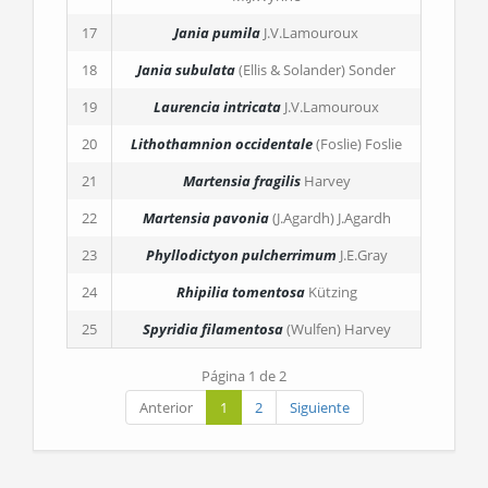
17
Jania pumila
J.V.Lamouroux
18
Jania subulata
(Ellis & Solander) Sonder
19
Laurencia intricata
J.V.Lamouroux
20
Lithothamnion occidentale
(Foslie) Foslie
21
Martensia fragilis
Harvey
22
Martensia pavonia
(J.Agardh) J.Agardh
23
Phyllodictyon pulcherrimum
J.E.Gray
24
Rhipilia tomentosa
Kützing
25
Spyridia filamentosa
(Wulfen) Harvey
Página 1 de 2
Anterior
1
2
Siguiente