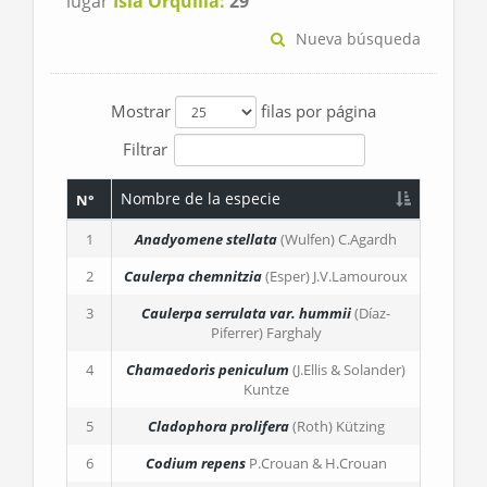
lugar
Isla Orquilla:
29
Nueva búsqueda
Mostrar
filas por página
Filtrar
Nombre de la especie
N°
1
Anadyomene stellata
(Wulfen) C.Agardh
2
Caulerpa chemnitzia
(Esper) J.V.Lamouroux
3
Caulerpa serrulata
var. hummii
(Díaz-
Piferrer) Farghaly
4
Chamaedoris peniculum
(J.Ellis & Solander)
Kuntze
5
Cladophora prolifera
(Roth) Kützing
6
Codium repens
P.Crouan & H.Crouan