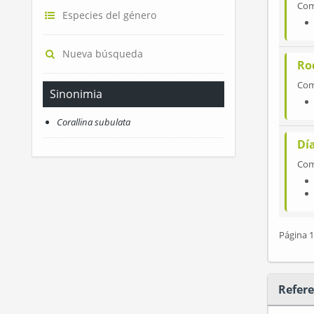
Co
Especies del género
Nueva búsqueda
Ro
Co
Sinonimia
Corallina subulata
Día
Co
Página 1
Refere