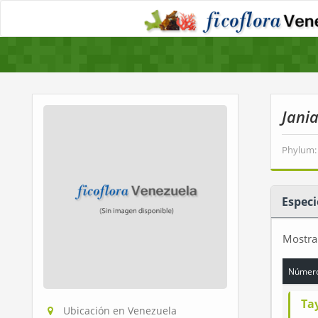
Jani
Phylum:
Especi
Mostr
Número
Tay
Ubicación en Venezuela