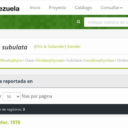
Inicio
Proyecto
Catálogo
Consultar
a subulata
(Ellis & Solander) Sonder
Rhodophyta
Clase:
Florideophyceae
Subclase:
Corallinophycidae
Orden
e reportada en
ar
filas por página
 de registros:
3
lor, 1976