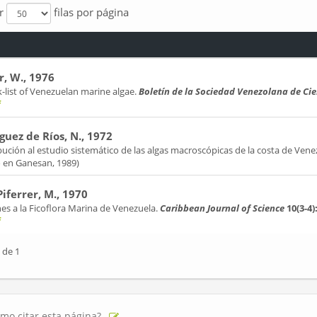
ar
filas por página
r, W., 1976
-list of Venezuelan marine algae.
Boletín de la Sociedad Venezolana de Ci
f
guez de Ríos, N., 1972
ución al estudio sistemático de las algas macroscópicas de la costa de Vene
o en Ganesan, 1989)
Piferrer, M., 1970
es a la Ficoflora Marina de Venezuela.
Caribbean Journal of Science
10(3-4)
f
 de 1
mo citar esta página?