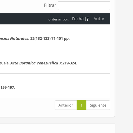
Filtrar
Fecha
Autor
ordenar por:
encias Naturales
. 22(132-133)
71-101 pp.
zuela.
Acta Botanica Venezuelica
7:219-324
.
:159-197
.
Anterior
1
Siguiente