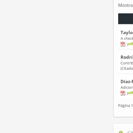
Mostr
Taylo
A check
pd
Rodrí
Contrib
(Citad
Díaz-
Adicion
pd
Página 1
¿Có