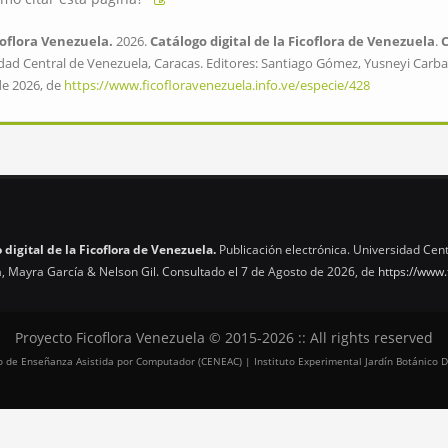
oflora Venezuela.
2026.
Catálogo digital de la Ficoflora de Venezuela
.
dad Central de Venezuela, Caracas. Editores: Santiago Gómez, Yusneyi Carbal
de 2026, de
https://www.ficofloravenezuela.info.ve/especie/428
 digital de la Ficoflora de Venezuela.
Publicación electrónica. Universidad Cent
, Mayra García & Nelson Gil. Consultado el 7 de Agosto de 2026, de
https://www.
Proyecto Ficoflora Venezuela © 2015-2026 :: All rights reserved
tro de Enseñanza Asistida por Computador (CENEAC) | Instituto Experimental Jardín Botánico D