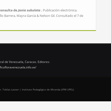
Consulta de
Jania subulata
.
Publicación electrónica.
lo Barrera, Mayra García & Nelson Gil. Consultado el 7 de
ral de Venezuela, Caracas. Editores:
ficofloravenezuela.info.ve/
r. Tobías Lasser | Instituto Pedagógico de Miranda (IPM UPEL)