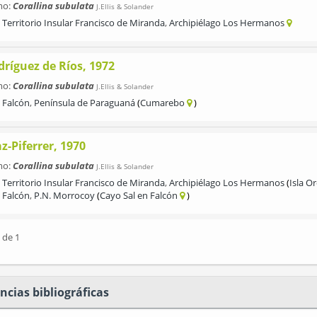
mo:
Corallina subulata
J.Ellis & Solander
Territorio Insular Francisco de Miranda
,
Archipiélago Los Hermanos
dríguez de Ríos, 1972
mo:
Corallina subulata
J.Ellis & Solander
Falcón
,
Península de Paraguaná
Cumarebo
z-Piferrer, 1970
mo:
Corallina subulata
J.Ellis & Solander
Territorio Insular Francisco de Miranda
,
Archipiélago Los Hermanos
Isla Or
Falcón
,
P.N. Morrocoy
Cayo Sal en Falcón
 de 1
ncias bibliográficas