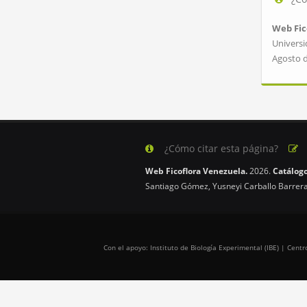
Web Fic
Universi
Agosto 
¿Cómo citar esta página?
Web Ficoflora Venezuela.
2026.
Catálogo
Santiago Gómez, Yusneyi Carballo Barrera
Con el apoyo: Instituto de Biología Experimental (IBE) | Cen